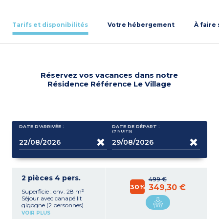
Tarifs et disponibilités
Votre hébergement
À faire
Réservez vos vacances dans notre
Résidence Référence Le Village
DATE D'ARRIVÉE :
DATE DE DÉPART :
(7
NUITS
)
2 pièces 4 pers.
499 €
30%
349,30 €
Superficie : env. 28 m²
Séjour avec canapé lit
gigogne (2 personnes)
Kitchenette équipée
VOIR PLUS
(plaque vitrocéramique,