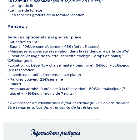
La Formule "Escapade"
(court séjour de 2 à 6 nuits)
:
- Le linge de lit
- Le linge de toilette
- Les services gratuits de la formule location
Pensez y
Services optionnels à régler sur place :
- Kit entretien : 6€
- Sauna : 10€/personne/séance – 45€ (forfait 5 accès)
- Massages et soins sur réservation dans la résidence : à partir de 30€
- Location kit linge de toilette (serviette éponge + draps de bains) :
10€/change/lit
- Location kit bébé (lit + chaise haute + baignoire) : 9€/jour – 35€/séjour
(sur réservation)
- Laverie (voir tarifs directement sur place)
- Parking couvert : 25€/semaine
- Billard
- Animaux admis* (à préciser à la réservation) : 80€/animal/séjour (7
nuits et +) - 16€/nuit (moins de 7 nuits)
*
Avec carnet de vaccinations à jour et tatouage. Les chiens doivent
être tenus en laisse dans l'enceinte de la résidence
Informations pratiques