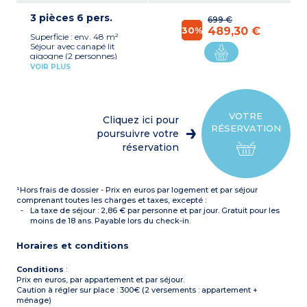
réfrigérateur table top,
3 pièces 6 pers.
micro-ondes/gril, lave-
699 €
vaisselle, cafetière filtre,
30%
489,30 €
Superficie : env. 48 m²
bouilloire, grille-pain)
Séjour avec canapé lit
Chambre avec 1 grand lit
gigogne (2 personnes)
Salle de bain avec
Kitchenette équipée
baignoire et sèche cheveux
VOIR PLUS
(plaque vitrocéramique,
WC séparé pour la plupart
réfrigérateur 2 portes,
micro-ondes/gril, lave-
vaisselle, cafetière filtre,
bouilloire, grille-pain)
VOTRE
Cliquez ici pour
Chambre avec 1 grand lit
RÉSERVATION
Chambre avec 2 lits
poursuivre votre
simples ou 2 lits superposés
réservation
Salle de bain avec
baignoire et salle de
douche avec sèche cheveux
WC séparé pour la plupart
¹Hors frais de dossier - Prix en euros par logement et par séjour
comprenant toutes les charges et taxes, excepté :
La taxe de séjour : 2,86 € par personne et par jour. Gratuit pour les
moins de 18 ans. Payable lors du check-in.
Horaires et conditions
Conditions
:
Prix en euros, par appartement et par séjour.
Caution à régler sur place : 300€ (2 versements : appartement +
ménage)