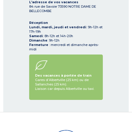
L'adresse de vos vacances
84 rue de Savoie
73590
NOTRE DAME DE
BELLECOMBE
Réception
Lundi, mardi, jeudi et vendredi
: 9h-12h et
17h-19h
Samedi
: 8h-12h et 14h-20h
Dimanche
: 9h-12h
Fermeture
: mercredi et dimanche après-
midi
Des vacances à portée de train
Gares d’Albertville (25 km) ou de
Sallanches (25 km).
Liaison car depuis Albertville ou taxi.