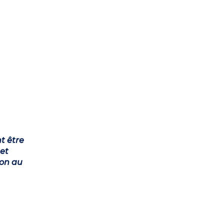
t être
et
ion au