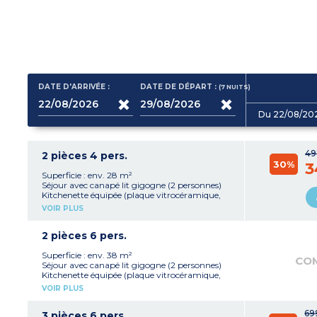
DATE D'ARRIVÉE :
DATE DE DÉPART :
(7
NUITS
)
Du 22/08/20
49
2 pièces 4 pers.
30%
3
Superficie : env. 28 m²
Séjour avec canapé lit gigogne (2 personnes)
Kitchenette équipée (plaque vitrocéramique,
réfrigérateur table top, micro-ondes/gril, lave-
VOIR PLUS
vaisselle, cafetière filtre, bouilloire, grille-pain)
Chambre avec 1 grand lit
Salle de bain avec baignoire et sèche cheveux
2 pièces 6 pers.
WC séparé pour la plupart
Superficie : env. 38 m²
CO
Séjour avec canapé lit gigogne (2 personnes)
Kitchenette équipée (plaque vitrocéramique,
réfrigérateur 2 portes, micro-ondes/gril, lave-
VOIR PLUS
vaisselle, cafetière filtre, bouilloire, grille-pain)
Chambre avec 1 grand lit
69
Cabine avec 2 lits superposés
3 pièces 6 pers.