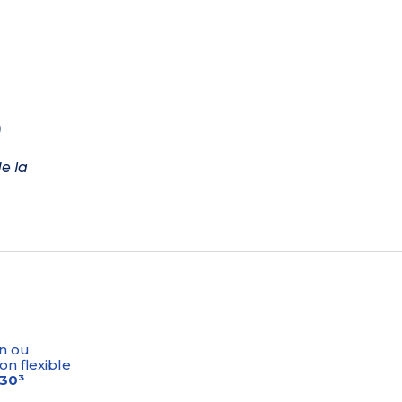
)
e la
n ou
on flexible
-30³