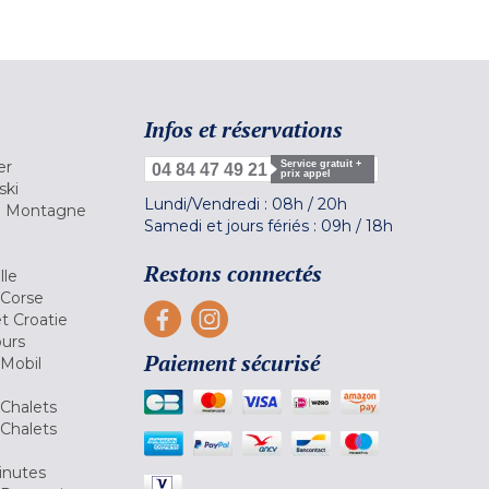
Infos et réservations
er
Service gratuit +
04 84 47 49 21
prix appel
ski
Lundi/Vendredi :
08h
/
20h
la Montagne
Samedi et jours fériés :
09h
/
18h
a
Restons connectés
lle
 Corse
et Croatie
ours
Paiement sécurisé
 Mobil
Chalets
Chalets
inutes