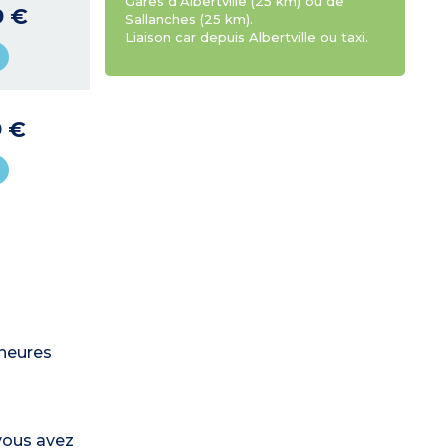
Gares d’Albertville (25 km) ou de
9 €
Sallanches (25 km).
Liaison car depuis Albertville ou taxi.
9 €
 heures
 vous avez