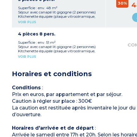
30%
Salle de bain avec baignoire et sèche cheveux
4
WC séparé pour la plupart
Superficie : env. 48 m²
Séjour avec canapé lit gigogne (2 personnes)
Kitchenette équipée (plaque vitrocéramique,
réfrigérateur 2 portes, micro-ondes/gril, lave-
VOIR PLUS
vaisselle, cafetière filtre, bouilloire, grille-pain)
Chambre avec 1 grand lit
Chambre avec 2 lits simples ou 2 lits
4 pièces 8 pers.
superposés
Salle de bain avec baignoire et salle de douche
Superficie : env. 51 m²
CO
avec sèche cheveux
Séjour avec canapé lit gigogne (2 personnes)
WC séparé pour la plupart
Kitchenette équipée (plaque vitrocéramique,
réfrigérateur 2 portes, micro-ondes/gril, lave-
VOIR PLUS
vaisselle, cafetière filtre, bouilloire, grille-pain)
1 chambre avec 1 grand lit
2 chambres avec soit 2 lits simples soit 2 lits
Horaires et conditions
superposés
Salle de bain et salle de douche avec sèche
cheveux
WC séparé pour la plupart
Conditions
:
Prix en euros, par appartement et par séjour.
Caution à régler sur place : 300€
La caution est restituée après inventaire le jour 
d’ouverture.
Horaires d'arrivée et de départ
:
Arrivée le samedi entre 17h et 20h. Selon les horair