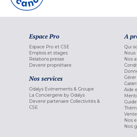
Espace Pro
A pr
Espace Pro et CSE
Qui s
Emplois et stages
Nous 
Relations presse
Nos a
Devenir propriétaire
Condi
Donné
Nos services
Gérer
Garant
Odalys Evènements & Groupe
Aide 
La Conciergerie by Odalys
Menti
Devenir partenaire Collectivités &
Guide
CSE
Théma
Vente
Nos 
Nos g