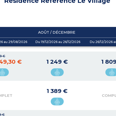
Résidence Référence Le Village
AOÛT / DÉCEMBRE
26 au 29/08/2026
Du 19/12/2026 au 26/12/2026
Du 26/12/2026 a
9 €
49,30 €
1 249 €
1 80
1 389 €
MPLET
COMP
9 €