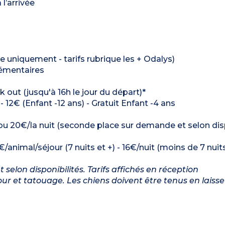
l’arrivée
 uniquement - tarifs rubrique les + Odalys)
lémentaires
ck out (jusqu'à 16h le jour du départ)*
- 12€ (Enfant -12 ans) - Gratuit Enfant -4 ans
 ou 20€/la nuit (seconde place sur demande et selon disp
€/animal/séjour (7 nuits et +) - 16€/nuit (moins de 7 nuit
elon disponibilités. Tarifs affichés en réception
r et tatouage. Les chiens doivent être tenus en laiss