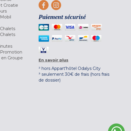
et Croatie
ours
Paiement sécurisé
 Mobil
Chalets
Chalets
inutes
 Promotion
r en Groupe
En savoir plus
² hors Appart'hôtel Odalys City
³ seulement 30€ de frais (hors frais
de dossier)