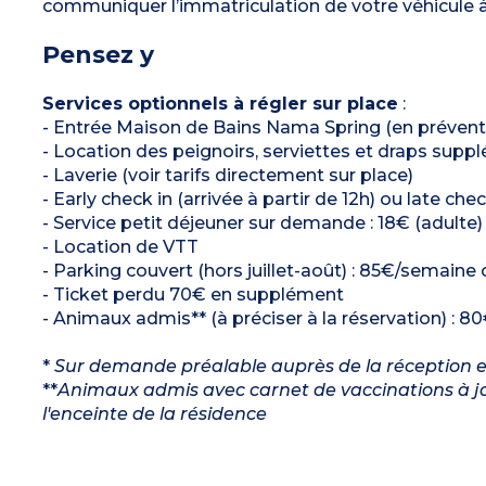
communiquer l’immatriculation de votre véhicule à 
Pensez y
Services optionnels à régler sur place
:
- Entrée Maison de Bains Nama Spring (en prévente
- Location des peignoirs, serviettes et draps supp
- Laverie (voir tarifs directement sur place)
- Early check in (arrivée à partir de 12h) ou late che
- Service petit déjeuner sur demande : 18€ (adulte) 
- Location de VTT
- Parking couvert (hors juillet-août) : 85€/semaine
- Ticket perdu 70€ en supplément
- Animaux admis** (à préciser à la réservation) : 80
*
Sur demande préalable auprès de la réception et s
**
Animaux admis avec carnet de vaccinations à jou
l'enceinte de la résidence