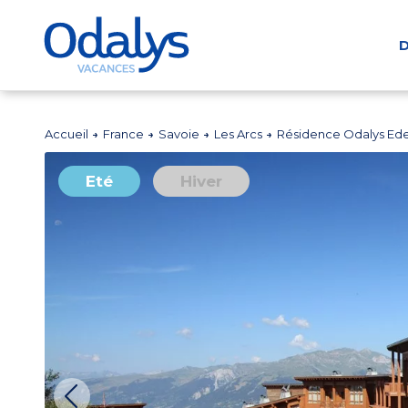
D
Accueil
France
Savoie
Les Arcs
Résidence Odalys Ed
Eté
Hiver