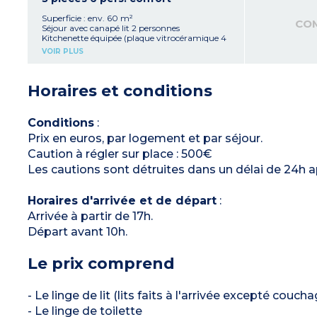
1 chambre avec 2 lits simples
1 ou 2 salles de bain avec WC (2 appartements
Superficie : env. 60 m²
CO
avec 1 seule salle de bain)
Séjour avec canapé lit 2 personnes
Balcon ou terrasse
Kitchenette équipée (plaque vitrocéramique 4
feux, micro-ondes/gril, réfrigérateur,
VOIR PLUS
lave-vaisselle, hotte aspirante, cafetière
électrique, bouilloire, grille-pain, machine à
capsule)
Horaires et conditions
Chambre avec 1 grand lit
Chambre avec 2 lits simples
2 salles de bain avec WC (1 avec douche, l'autre
avec baignoire)
Conditions
:
Balcon ou terrasse
Prix en euros, par logement et par séjour.
Caution à régler sur place : 500€
Les cautions sont détruites dans un délai de 24h a
Horaires d'arrivée et de départ
:
Arrivée à partir de 17h.
Départ avant 10h.
Le prix comprend
- Le linge de lit (lits faits à l'arrivée excepté couch
- Le linge de toilette