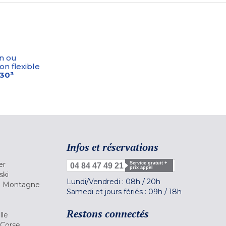
n ou
on flexible
-30³
Infos et réservations
er
Service gratuit +
04 84 47 49 21
prix appel
ski
Lundi/Vendredi :
08h
/
20h
la Montagne
Samedi et jours fériés :
09h
/
18h
a
Restons connectés
lle
 Corse