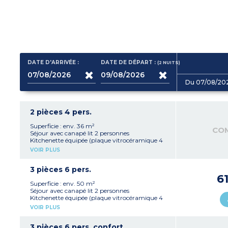
DATE D'ARRIVÉE :
DATE DE DÉPART :
(2
NUITS
)
Du 07/08/20
2 pièces 4 pers.
Superficie : env. 36 m²
CO
Séjour avec canapé lit 2 personnes
Kitchenette équipée (plaque vitrocéramique 4
feux, micro-ondes/gril, réfrigérateur, lave-
VOIR PLUS
vaisselle, hotte aspirante, cafetière électrique,
bouilloire, grille-pain, machine à capsule)
1 chambre avec 1 grand lit
3 pièces 6 pers.
Salle de bain avec WC
6
Balcon ou terrasse
Superficie : env. 50 m²
Séjour avec canapé lit 2 personnes
Kitchenette équipée (plaque vitrocéramique 4
feux, micro-ondes/gril, réfrigérateur, lave-
VOIR PLUS
vaisselle, hotte aspirante, cafetière électrique,
bouilloire, grille-pain, machine à capsule)
1 chambre avec 1 grand lit
3 pièces 6 pers. confort