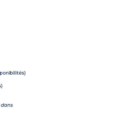
onibilités)
s)
e dans