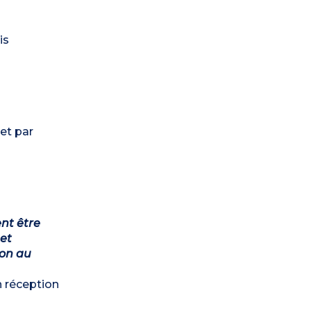
is
et par
ent être
et
ion au
n réception