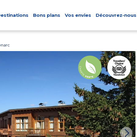
estinations
Bons plans
Vos envies
Découvrez-nous
enarc