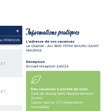
Informations pratiques
u 11/08/2026
L'adresse de vos vacances
Le Chantel - Arc 1800
73700
BOURG-SAINT
MAURICE
Réception
LET
Accueil réception 24h/24
Des vacances à portée de train
LET
Gare de Bourg Saint Maurice (environ
25 km).
Liaison taxi ou VTC (réservation
conseillée).