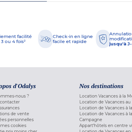
Annulatio
iement facilité
Check-in en ligne
modificati
 3 ou 4 fois²
facile et rapide
jusqu'à J
opos d'Odalys
Nos destinations
ommes-nous ?
Location Vacances à la M
contacter
Location de Vacances au 
ssurances
Location de Vacances à 
tions de vente
Location de Vacances à l
es personnelles
Campagne
 mes cookies
Appart'hôtels en centre vi
ie prix moins cher
Location de Vacances en