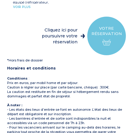
équipé (réfrigérateur,
WC séparé
micro-ondes, cafetière,
Terrasse surélevée en bois
VOIR PLUS
bouilloire, grille-pain, lave-
avec salon de jardin, 2
vaisselle...)
chiliennes, plancha à gaz
Salon avec banquette, coin
Climatisation
repas et TV
Capacité max. 6
1 chambre avec 1 lit double
personnes bébé inclus
VOTRE
Cliquez ici pour
(140x190)
RÉSERVATION
2 chambres avec 2 lits
poursuivre votre
À noter :
simples (80x190)
- Draps et serviettes fournis
réservation
Salle d’eau
pour les participants
WC séparé
inscrits (les lits ne sont pas
Terrasse surélevée en bois
faits à l’arrivée)
avec salon de jardin, 2
*Hors frais de dossier
chiliennes, plancha à gaz
Climatisation
Horaires et conditions
Capacité max. 6
personnes bébé inclus
Conditions
:
À noter :
Prix en euros, par mobil home et par séjour.
- Draps et serviettes fournis
Caution à régler sur place (par carte bancaire, chèque) : 300€.
pour les participants
La caution est restituée en fin de séjour si hébergement rendu sans
inscrits (les lits ne sont pas
dommages et parfait état de propreté.
faits à l’arrivée)
À noter :
- Les états des lieux d’entrée se font en autonomie. L’état des lieux de
départ est obligatoire et sur inscription.
- Les barrières d’entrée et de sortie sont indisponibles la nuit et
accessibles via un code personnel de 7h à 23h.
- Pour les vacanciers arrivant sur le camping au-delà des horaires, le
parking tout proche de la réception vous permettra de garer votre