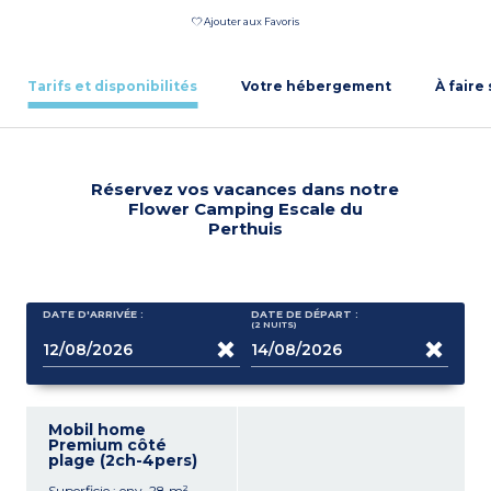
Ajouter aux Favoris
Tarifs et disponibilités
Votre hébergement
À faire
Réservez vos vacances dans notre
Flower Camping Escale du
Perthuis
DATE D'ARRIVÉE :
DATE DE DÉPART :
(2
NUITS
)
Mobil home
Premium côté
plage (2ch-4pers)
Superficie : env. 28 m²