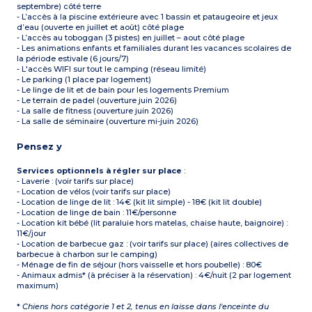
septembre) côté terre
- L’accès à la piscine extérieure avec 1 bassin et pataugeoire et jeux
d’eau (ouverte en juillet et août) côté plage
- L’accès au toboggan (3 pistes) en juillet – aout côté plage
- Les animations enfants et familiales durant les vacances scolaires de
la période estivale (6 jours/7)
- L'accès WIFI sur tout le camping (réseau limité)
- Le parking (1 place par logement)
- Le linge de lit et de bain pour les logements Premium
- Le terrain de padel (ouverture juin 2026)
- La salle de fitness (ouverture juin 2026)
- La salle de séminaire (ouverture mi-juin 2026)
Pensez y
Services optionnels à régler sur place
:
- Laverie : (voir tarifs sur place)
- Location de vélos (voir tarifs sur place)
- Location de linge de lit : 14€ (kit lit simple) - 18€ (kit lit double)
- Location de linge de bain : 11€/personne
- Location kit bébé (lit paraluie hors matelas, chaise haute, baignoire) :
11€/jour
- Location de barbecue gaz : (voir tarifs sur place) (aires collectives de
barbecue à charbon sur le camping)
- Ménage de fin de séjour (hors vaisselle et hors poubelle) : 80€
- Animaux admis* (à préciser à la réservation) : 4€/nuit (2 par logement
maximum)
*
Chiens hors catégorie 1 et 2, tenus en laisse dans l'enceinte du