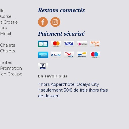
Restons connectés
lle
 Corse
et Croatie
ours
Paiement sécurisé
 Mobil
Chalets
Chalets
inutes
 Promotion
r en Groupe
En savoir plus
² hors Appart'hôtel Odalys City
³ seulement 30€ de frais (hors frais
de dossier)