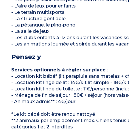
- L'aire de jeux pour enfants
- Le terrain multisports
- La structure gonflable
- La pétanque, le ping-pong
- La salle de jeux
- Les clubs enfants 4-12 ans durant les vacances sco
- Les animations journée et soirée durant les vacan
Pensez y
Services optionnels à régler sur place
:
- Location kit bébé* (lit parapluie sans matelas + c
- Location kit linge de lit : 14€/kit lit simple - 18€
- Location kit linge de toilette : 11€/personne (in
- Ménage de fin de séjour : 80€ / séjour (hors vaisse
- Animaux admis** : 4€/jour
*Le kit bébé doit être rendu nettoyé
**2 animaux par emplacement max. Chiens tenus en l
catégories 1 et 2 interdites