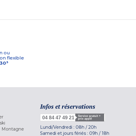
n ou
on flexible
-30³
Infos et réservations
er
Service gratuit +
04 84 47 49 21
prix appel
ski
Lundi/Vendredi :
08h
/
20h
la Montagne
Samedi et jours fériés :
09h
/
18h
a