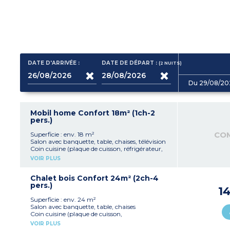
DATE D'ARRIVÉE :
DATE DE DÉPART :
(2
NUITS
)
Du 29/08/20
Mobil home Confort 18m² (1ch-2
pers.)
CO
Superficie : env. 18 m²
Salon avec banquette, table, chaises, télévision
Coin cuisine (plaque de cuisson, réfrigérateur,
micro-ondes, vaisselle)
VOIR PLUS
1 chambre avec 1 lit double (140x190 cm)
1 salle d'eau avec douche, lavabo, WC
Terrasse semi-couverte (18m²) avec salon de
Chalet bois Confort 24m² (2ch-4
jardin
pers.)
1
Capacité max. 2 personnes
Superficie : env. 24 m²
Salon avec banquette, table, chaises
Coin cuisine (plaque de cuisson,
réfrigérateur/congélateur, micro-ondes,
VOIR PLUS
cafetière électrique, vaisselle)