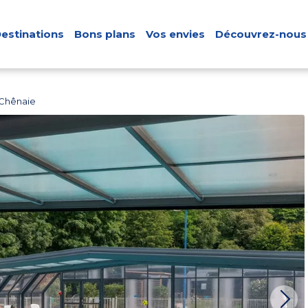
estinations
Bons plans
Vos envies
Découvrez-nous
 Chênaie