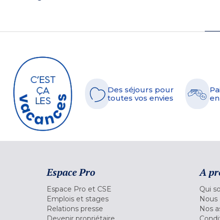
Des séjours pour
Pa
toutes vos envies
en
Espace Pro
A pr
Espace Pro et CSE
Qui s
Emplois et stages
Nous 
Relations presse
Nos a
Devenir propriétaire
Condi