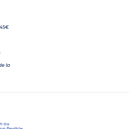
 45€
)
de la
n ou
on flexible