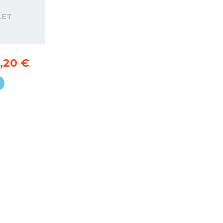
LET
,20 €