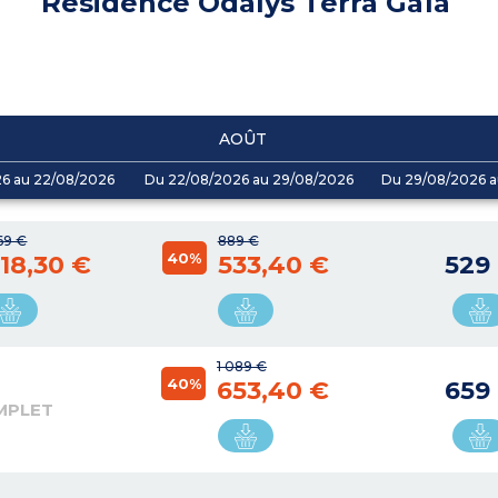
Résidence Odalys Terra Gaïa
AOÛT
26 au 22/08/2026
Du 22/08/2026 au 29/08/2026
Du 29/08/2026 a
169 €
889 €
40%
18,30 €
533,40 €
529
1 089 €
40%
653,40 €
659
MPLET