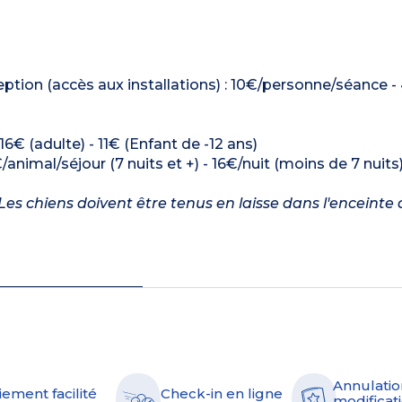
tion (accès aux installations) : 10€/personne/séance -
16€ (adulte) - 11€ (Enfant de -12 ans)
/animal/séjour (7 nuits et +) - 16€/nuit (moins de 7 nuits
es chiens doivent être tenus en laisse dans l'enceinte 
Annulatio
iement facilité
Check-in en ligne
modificati