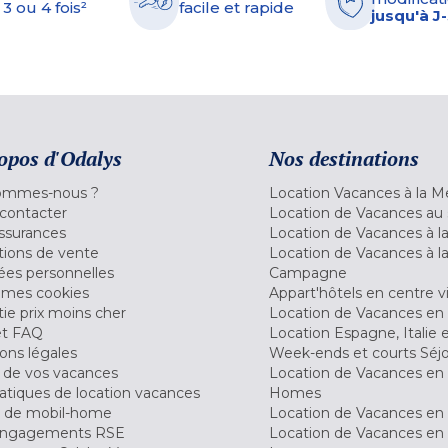
 3 ou 4 fois²
facile et rapide
jusqu'à J
opos d'Odalys
Nos destinations
ommes-nous ?
Location Vacances à la M
contacter
Location de Vacances au 
ssurances
Location de Vacances à 
tions de vente
Location de Vacances à l
es personnelles
Campagne
 mes cookies
Appart'hôtels en centre vi
ie prix moins cher
Location de Vacances en
et FAQ
Location Espagne, Italie 
ons légales
Week-ends et courts Séj
 de vos vacances
Location de Vacances en
tiques de location vacances
Homes
 de mobil-home
Location de Vacances en 
engagements RSE
Location de Vacances en 