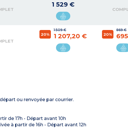
1 529 €
MPLET
COMP
1 509 €
869 €
20%
20%
1 207,20 €
695
MPLET
 départ ou renvoyée par courrier.
artir de 17h - Départ avant 10h
rivée à partir de 16h - Départ avant 12h