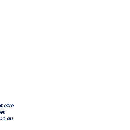
t être
et
ion au