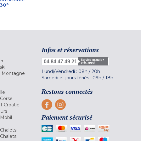
-30³
Infos et réservations
er
Service gratuit +
04 84 47 49 21
prix appel
ski
Lundi/Vendredi :
08h
/
20h
la Montagne
Samedi et jours fériés :
09h
/
18h
a
Restons connectés
lle
 Corse
et Croatie
ours
Paiement sécurisé
 Mobil
Chalets
Chalets