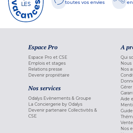
toutes vos envies
en
Espace Pro
A pr
Espace Pro et CSE
Qui s
Emplois et stages
Nous 
Relations presse
Nos a
Devenir propriétaire
Condi
Donné
Nos services
Gérer
Garant
Odalys Evènements & Groupe
Aide 
La Conciergerie by Odalys
Menti
Devenir partenaire Collectivités &
Guide
CSE
Théma
Vente
Nos 