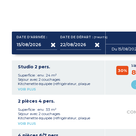
DATE D'ARRIVÉE :
DATE DE DÉPART :
(7
NUITS
)
Du 15/08/20
1 
Studio 2 pers.
30%
8
Superficie : env. 24 m²
Séjour avec 2 couchages
Kitchenette équipée (réfrigérateur, plaque
vitrocéramique, micro-ondes mixte)
VOIR PLUS
Salle de bain avec WC
Balcon
2 pièces 4 pers.
Superficie : env. 33 m²
CO
Séjour avec 2 couchages
Kitchenette équipée (réfrigérateur, plaque
vitrocéramique, lave-vaisselle, micro-ondes
VOIR PLUS
mixte)
Chambre avec 2 couchages
Salle de bain avec WC
4 pièces 6/7 pers.