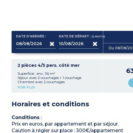
DATE D'ARRIVÉE :
DATE DE DÉPART :
(2
NUITS
)
Du 08/08/20
2 pièces 4/5 pers. côté mer
6
Superficie : env. 36 m²
Séjour avec 2 couchages + 1 couchage
Chambre avec 2 couchages
Kitchenette équipée (réfrigérateur top, micro-
VOIR PLUS
ondes mixte, plaque vitrocéramique 2 feux,
lave-vaisselle, cafetière à capsules)
Salle de douche avec WC
Horaires et conditions
Conditions
:
Prix en euros, par appartement et par séjour.
Caution à régler sur place : 300€/appartement