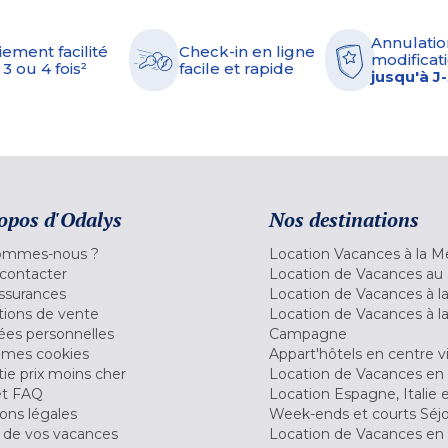
Annulatio
iement facilité
Check-in en ligne
modificati
 3 ou 4 fois²
facile et rapide
jusqu'à J
opos d'Odalys
Nos destinations
ommes-nous ?
Location Vacances à la M
contacter
Location de Vacances au 
ssurances
Location de Vacances à 
tions de vente
Location de Vacances à l
es personnelles
Campagne
 mes cookies
Appart'hôtels en centre vi
ie prix moins cher
Location de Vacances en
et FAQ
Location Espagne, Italie 
ons légales
Week-ends et courts Séj
 de vos vacances
Location de Vacances en