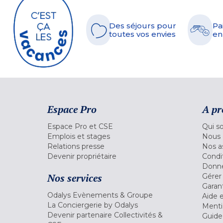
Des séjours pour
Pa
toutes vos envies
en
Espace Pro
A pr
Espace Pro et CSE
Qui s
Emplois et stages
Nous 
Relations presse
Nos a
Devenir propriétaire
Condi
Donné
Nos services
Gérer
Garant
Odalys Evènements & Groupe
Aide 
La Conciergerie by Odalys
Menti
Devenir partenaire Collectivités &
Guide