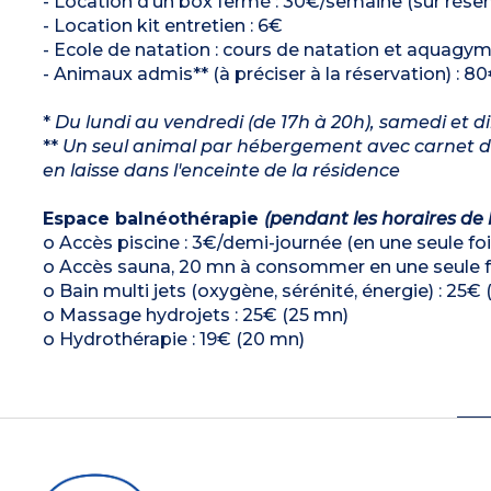
- Location d’un box fermé : 30€/semaine (sur réserv
- Location kit entretien : 6€
- Ecole de natation : cours de natation et aquagym* 
- Animaux admis** (à préciser à la réservation) : 80
*
Du lundi au vendredi (de 17h à 20h), samedi et d
**
Un seul animal par hébergement avec carnet de 
en laisse dans l'enceinte de la résidence
Espace balnéothérapie
(pendant les horaires de 
o Accès piscine : 3€/demi-journée (en une seule foi
o Accès sauna, 20 mn à consommer en une seule fo
o Bain multi jets (oxygène, sérénité, énergie) : 25€ 
o Massage hydrojets : 25€ (25 mn)
o Hydrothérapie : 19€ (20 mn)