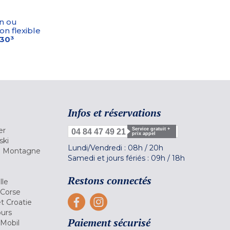
n ou
on flexible
-30³
Infos et réservations
er
Service gratuit +
04 84 47 49 21
prix appel
ski
Lundi/Vendredi :
08h
/
20h
la Montagne
Samedi et jours fériés :
09h
/
18h
a
Restons connectés
lle
 Corse
et Croatie
ours
Paiement sécurisé
 Mobil