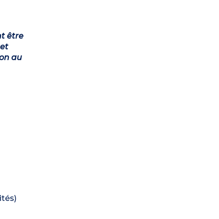
t être
et
ion au
ités)