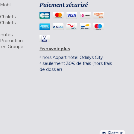
Paiement sécurisé
 Mobil
Chalets
Chalets
inutes
 Promotion
r en Groupe
En savoir plus
² hors Appart'hôtel Odalys City
³ seulement 30€ de frais (hors frais
de dossier)
Retour