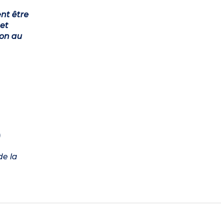
ent être
et
ion au
)
de la