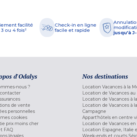
Annulatio
iement facilité
Check-in en ligne
modificati
 3 ou 4 fois²
facile et rapide
jusqu'à J
opos d'Odalys
Nos destinations
ommes-nous ?
Location Vacances à la M
contacter
Location de Vacances au 
ssurances
Location de Vacances à 
tions de vente
Location de Vacances à l
es personnelles
Campagne
 mes cookies
Appart'hôtels en centre vi
ie prix moins cher
Location de Vacances en
et FAQ
Location Espagne, Italie 
ons légales
Week-ends et courts Séj