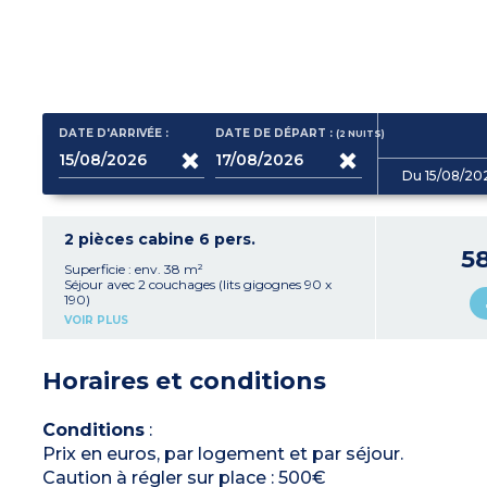
DATE D'ARRIVÉE :
DATE DE DÉPART :
(2
NUITS
)
Du 15/08/20
2 pièces cabine 6 pers.
5
Superficie : env. 38 m²
Séjour avec 2 couchages (lits gigognes 90 x
190)
Kitchenette équipée (plaque vitrocéramique 4
VOIR PLUS
feux, réfrigérateur avec congélateur, micro-
ondes/gril, lave-vaisselle, hotte, cafetière
électrique, bouilloire, grill pain, cafetière à
Horaires et conditions
capsules)
1 chambre avec 2 couchages : 1 grand lit 160 x
200
1 cabine fermée avec 2 lits superposés
Conditions
:
Salle de bains avec baignoire ou douche, sèche-
Prix en euros, par logement et par séjour.
cheveux, miroir grossissant , WC séparé
Petit balcon ou terrasse
Caution à régler sur place : 500€