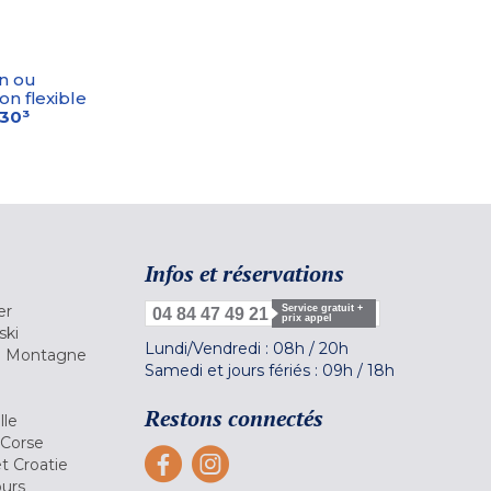
n ou
on flexible
-30³
Infos et réservations
er
Service gratuit +
04 84 47 49 21
prix appel
ski
Lundi/Vendredi :
08h
/
20h
la Montagne
Samedi et jours fériés :
09h
/
18h
a
Restons connectés
lle
 Corse
et Croatie
ours