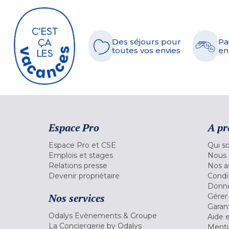
Des séjours pour
Pa
toutes vos envies
en
Espace Pro
A pr
Espace Pro et CSE
Qui s
Emplois et stages
Nous 
Relations presse
Nos a
Devenir propriétaire
Condi
Donné
Nos services
Gérer
Garant
Odalys Evènements & Groupe
Aide 
La Conciergerie by Odalys
Menti