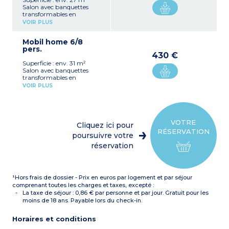
Salon avec banquettes
transformables en
couchette double
VOIR PLUS
1 chambre avec 1 lit double
(140)
Mobil home 6/8
1 chambre avec 2 lits
pers.
jumeaux
430 €
Coin cuisine avec
Superficie : env. 31 m²
réfrigérateur, plaques au
Salon avec banquettes
gaz ou vitro, four micro-
transformables en
ondes, cafetière, évier,
couchette double
vaisselle et batterie de
VOIR PLUS
1 chambre avec 1 lit double
cuisine, 1 ventilateur
(140)
Salle d’eau avec douche et
2 chambres avec 2 lits
lavabo, WC séparé
simples
Petite terrasse avec table et
Coin cuisine avec
chaises de jardin
VOTRE
Cliquez ici pour
réfrigérateur, plaques au
(capacité maximum 6
RÉSERVATION
gaz ou vitro, four micro-
poursuivre votre
personnes bébé inclus)
ondes, cafetière, évier,
réservation
vaisselle et batterie de
Aucun barbecue n’est
cuisine, 1 ventilateur
fourni, tout feu étant
Salle d’eau avec douche et
interdit dans l’Hérault.
lavabo, WC séparé
Cependant vous pouvez
¹Hors frais de dossier - Prix en euros par logement et par séjour
Petite terrasse avec table et
emmener un barbecue
chaises de jardin
comprenant toutes les charges et taxes, excepté :
ELECTRIQUE
(capacité maximum 8
UNIQUEMENT.
La taxe de séjour : 0,86 € par personne et par jour. Gratuit pour les
personnes bébé inclus)
moins de 18 ans. Payable lors du check-in.
Horaires et conditions