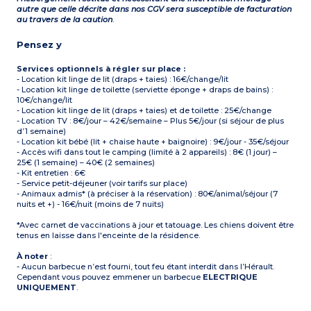
autre que celle décrite dans nos CGV sera susceptible de facturation
au travers de la caution
.
Pensez y
Services optionnels à régler sur place :
- Location kit linge de lit (draps + taies) : 16€/change/lit
- Location kit linge de toilette (serviette éponge + draps de bains) :
10€/change/lit
- Location kit linge de lit (draps + taies) et de toilette : 25€/change
- Location TV : 8€/jour – 42€/semaine – Plus 5€/jour (si séjour de plus
d’1 semaine)
- Location kit bébé (lit + chaise haute + baignoire) : 9€/jour - 35€/séjour
- Accès wifi dans tout le camping (limité à 2 appareils) : 8€ (1 jour) –
25€ (1 semaine) – 40€ (2 semaines)
- Kit entretien : 6€
- Service petit-déjeuner (voir tarifs sur place)
- Animaux admis* (à préciser à la réservation) : 80€/animal/séjour (7
nuits et +) - 16€/nuit (moins de 7 nuits)
*Avec carnet de vaccinations à jour et tatouage. Les chiens doivent être
tenus en laisse dans l'enceinte de la résidence.
À noter
:
- Aucun barbecue n’est fourni, tout feu étant interdit dans l’Hérault.
Cependant vous pouvez emmener un barbecue
ELECTRIQUE
UNIQUEMENT
.