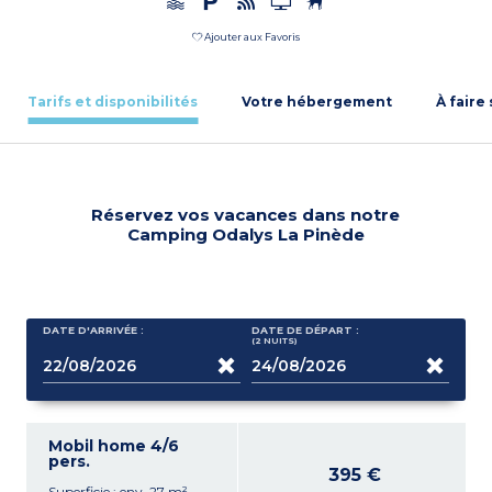
Ajouter aux Favoris
Tarifs et disponibilités
Votre hébergement
À faire
Réservez vos vacances dans notre
Camping Odalys La Pinède
DATE D'ARRIVÉE :
DATE DE DÉPART :
(2
NUITS
)
Mobil home 4/6
pers.
395 €
Superficie : env. 27 m²