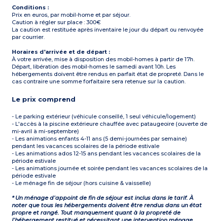
Conditions :
Prix en euros, par mobil-home et par séjour.
Caution à régler sur place : 300€
La caution est restituée après inventaire le jour du départ ou renvoyée
par courrier.
Horaires d'arrivée et de départ :
À votre arrivée, mise à disposition des mobil-homes à partir de 17h.
Départ, libération des mobil-homes le samedi avant 10h. Les
hébergements doivent être rendus en parfait état de propreté. Dans le
cas contraire une somme forfaitaire sera retenue sur la caution.
Le prix comprend
- Le parking extérieur (véhicule conseillé, 1 seul véhicule/logement)
- L'accès à la piscine extérieure chauffée avec pataugeoire (ouverte de
mi-avril à mi-septembre)
- Les animations enfants 4-11 ans (5 demi-journées par semaine)
pendant les vacances scolaires de la période estivale
- Les animations ados 12-15 ans pendant les vacances scolaires de la
période estivale
- Les animations journée et soirée pendant les vacances scolaires de la
période estivale
- Le ménage fin de séjour (hors cuisine & vaisselle)
* Un ménage d’appoint de fin de séjour est inclus dans le tarif. À
noter que tous les hébergements doivent être rendus dans un état
propre et rangé. Tout manquement quant à la propreté de
l’hébergement restitué et nécessitant une intervention ménage