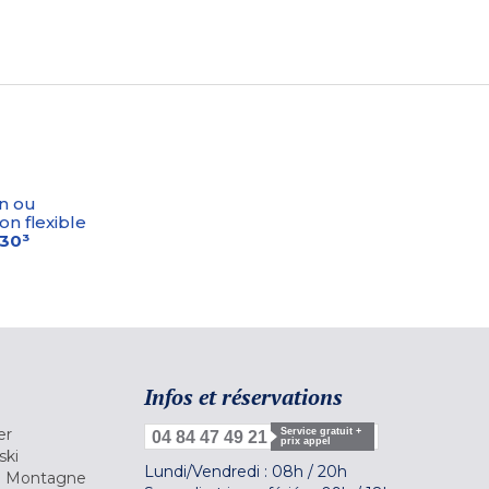
n ou
on flexible
-30³
Infos et réservations
er
Service gratuit +
04 84 47 49 21
prix appel
ski
Lundi/Vendredi :
08h
/
20h
la Montagne