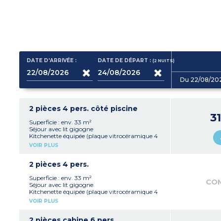
DATE D'ARRIVÉE :
DATE DE DÉPART :
(2
NUITS
)
Du 22/08/20
2 pièces 4 pers. côté piscine
3
Superficie : env. 33 m²
Séjour avec lit gigogne
Kitchenette équipée (plaque vitrocéramique 4
feux, réfrigérateur avec congélateur, micro-
VOIR PLUS
ondes/gril, lave-vaisselle, hotte, cafetière,
bouilloire)
Chambre avec 1 grand lit
2 pièces 4 pers.
Salle de bains avec baignoire et WC, sèche-
cheveux, miroir grossissant (douche dans les
Superficie : env. 33 m²
CO
PMR*)
Séjour avec lit gigogne
*
Personne à mobilité réduite
Kitchenette équipée (plaque vitrocéramique 4
feux, réfrigérateur avec congélateur, micro-
VOIR PLUS
ondes/gril, lave-vaisselle, hotte, cafetière
électrique, bouilloire)
Chambre avec 1 grand lit
2 pièces cabine 6 pers.