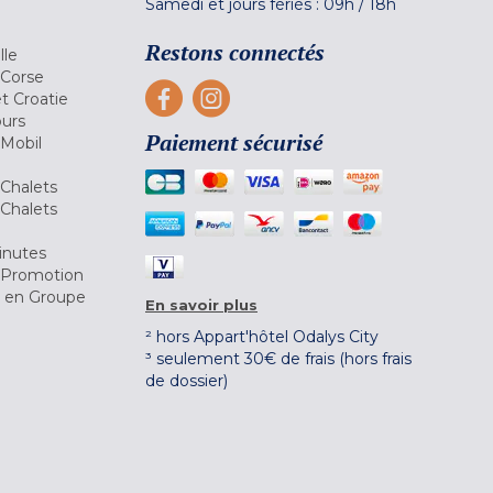
Samedi et jours fériés :
09h
/
18h
a
Restons connectés
lle
 Corse
et Croatie
ours
Paiement sécurisé
 Mobil
Chalets
Chalets
inutes
 Promotion
r en Groupe
En savoir plus
² hors Appart'hôtel Odalys City
³ seulement 30€ de frais (hors frais
de dossier)