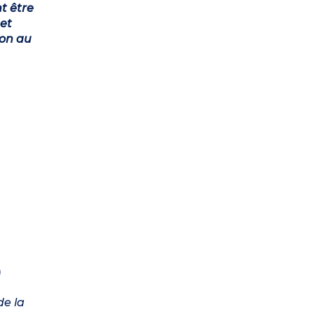
t être
et
ion au
)
de la