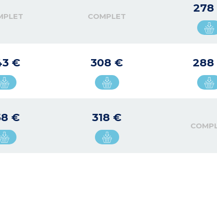
278
MPLET
COMPLET
43 €
308 €
288
58 €
318 €
COMP