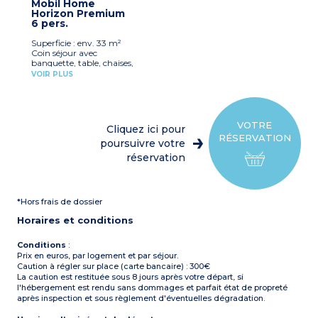
Mobil Home
plaque de cuisson 4 feux,
1 WC séparé
Horizon Premium
micro-ondes, cafetière
Terrasse couverte avec
6 pers.
électrique, vaisselle)
salon de jardin
1 chambre avec un lit
Capacité max. 4
Superficie : env. 33 m²
double (140 cm)
personnes
Coin séjour avec
2 chambres avec 2 lits
banquette, table, chaises,
simples (80 cm)
A noter
:
télévision
Salle d'eau avec douche,
VOIR PLUS
- Draps fournis
Kitchenette équipée (évier,
lavabo
réfrigérateur-congélateur,
1 WC séparé
plaque de cuisson 4 feux,
Terrasse en bois avec salon
micro-ondes, cafetière,
de jardin
bouilloire, lave-vaisselle,
Capacité max. 6
VOTRE
Cliquez ici pour
vaisselle)
personnes
RÉSERVATION
1 chambre avec un lit
poursuivre votre
double (160 cm)
réservation
1 chambre avec 2 lits
jumeaux
1 chambre avec 2 lits
superposés
*Hors frais de dossier
Salle d'eau avec douche,
lavabo, sèche-cheveux
Horaires et conditions
1 WC séparé
Terrasse couverte avec
salon de jardin, barbecue
Conditions
:
Capacité max. 6
Prix en euros, par logement et par séjour.
personnes
Caution à régler sur place (carte bancaire) : 300€
La caution est restituée sous 8 jours après votre départ, si
A noter
:
l'hébergement est rendu sans dommages et parfait état de propreté
- Draps fournis
après inspection et sous règlement d'éventuelles dégradation.