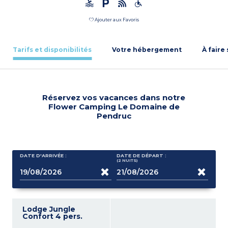
Ajouter aux Favoris
Tarifs et disponibilités
Votre hébergement
À faire
Réservez vos vacances dans notre
Flower Camping Le Domaine de
Pendruc
DATE D'ARRIVÉE :
DATE DE DÉPART :
(2
NUITS
)
Lodge Jungle
Confort 4 pers.