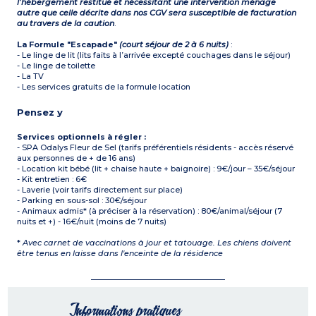
l’hébergement restitué et nécessitant une intervention ménage
autre que celle décrite dans nos CGV sera susceptible de facturation
au travers de la caution
.
La Formule "Escapade"
(court séjour de 2 à 6 nuits)
:
- Le linge de lit (lits faits à l’arrivée excepté couchages dans le séjour)
- Le linge de toilette
- La TV
- Les services gratuits de la formule location
Pensez y
Services optionnels à régler :
- SPA Odalys Fleur de Sel (tarifs préférentiels résidents - accès réservé
aux personnes de + de 16 ans)
- Location kit bébé (lit + chaise haute + baignoire) : 9€/jour – 35€/séjour
- Kit entretien : 6€
- Laverie (voir tarifs directement sur place)
- Parking en sous-sol : 30€/séjour
- Animaux admis* (à préciser à la réservation) : 80€/animal/séjour (7
nuits et +) - 16€/nuit (moins de 7 nuits)
*
Avec carnet de vaccinations à jour et tatouage. Les chiens doivent
être tenus en laisse dans l'enceinte de la résidence
Informations pratiques