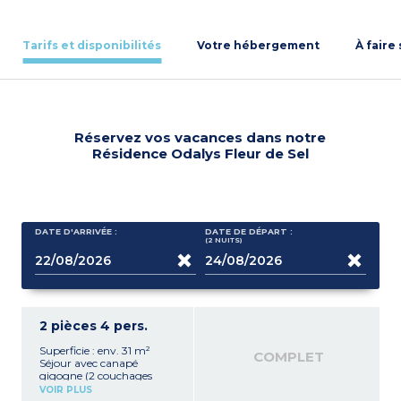
Tarifs et disponibilités
Votre hébergement
À faire
Réservez vos vacances dans notre
Résidence Odalys Fleur de Sel
DATE D'ARRIVÉE :
DATE DE DÉPART :
(2
NUITS
)
2 pièces 4 pers.
Superficie : env. 31 m²
COMPLET
Séjour avec canapé
gigogne (2 couchages
80x200)
VOIR PLUS
Kitchenette équipée