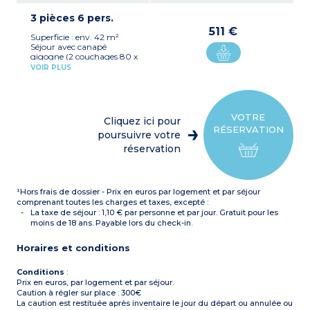
(plaque vitrocéramique 2
3 pièces 6 pers.
feux, micro-ondes/gril,
lave-vaisselle, 10 couverts,
511 €
Superficie : env. 42 m²
cafetière électrique,
Séjour avec canapé
bouilloire électrique,
gigogne (2 couchages 80 x
réfrigérateur)
200)
Chambre avec 1 grand lit
VOIR PLUS
Kitchenette équipée
(140x190)
(plaque vitrocéramique 4
Salle de bain avec
feux, micro-ondes/gril,
baignoire
lave-vaisselle, 12 couverts,
WC séparé
cafetière électrique,
VOTRE
Cliquez ici pour
bouilloire électrique,
RÉSERVATION
réfrigérateur)
poursuivre votre
Chambre avec 1 grand lit
réservation
(140)
Chambre avec 2 lits
jumeaux simples (90)
Salle de bain avec
¹Hors frais de dossier - Prix en euros par logement et par séjour
baignoire ou douche
(PMR)
comprenant toutes les charges et taxes, excepté :
WC séparé (sauf
La taxe de séjour : 1,10 € par personne et par jour. Gratuit pour les
appartement PMR)
moins de 18 ans. Payable lors du check-in.
Certains appartements
sont en duplex
Horaires et conditions
Conditions
:
Prix en euros, par logement et par séjour.
Caution à régler sur place : 300€
La caution est restituée après inventaire le jour du départ ou annulée ou