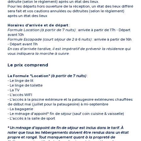
détruite (selon le règlement) après un état des lieux.
Pour les départs hors ouverture de la réception, un état des lieux différé
sera fait et vos cautions annulées ou détruites (selon le règlement)
après un état des lieux
Horaires d'arrivée et de départ
:
Formule Location (à partir de 7 nuits)
: arrivée à partir de 17h - Départ
avant 10h
Formule Escapade (court séjour de 2 à 6 nuits)
: arrivée à partir de 16h
- Départ avant 11h
En cas d’arrivée tardive, il est impératif de prévenir la résidence qui
vous indiquera la marche à suivre
Le prix comprend
La Formule "Location"
(à partir de 7 nuits)
:
- Le linge de lit
- Le linge de toilette
- La TV
- L'accès WIFI
- L'accès à la piscine extérieure et la pataugeoire extérieures chauffées
de début mai (juillet pour la pataugeoire) à mi-septembre
- La bagagerie
- Le ménage d'appoint* fin de séjour (sauf coin cuisine & vaisselle)
- L'accès à la salle de sport
* Un ménage d’appoint de fin de séjour est inclus dans le tarif. À
noter que tous les hébergements doivent être rendus dans un état
propre et rangé. Tout manquement quant à la propreté de