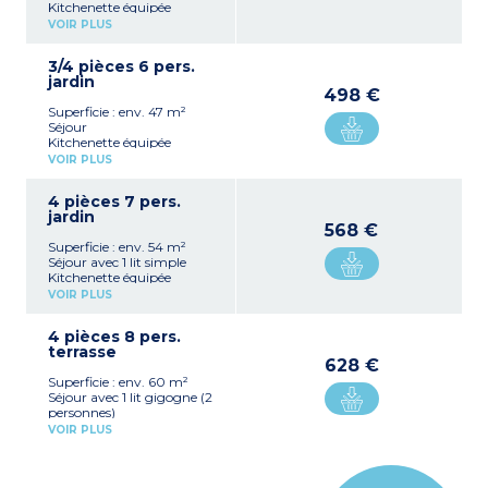
Kitchenette équipée
(plaque électrique 4 feux,
VOIR PLUS
réfrigérateur, micro-ondes,
lave-vaisselle)
3/4 pièces 6 pers.
Chambre avec 1 lit double
jardin
Chambre avec 2 lits
498 €
simples
Superficie : env. 47 m²
Cabine avec 2 lits
Séjour
superposés
Kitchenette équipée
Salle de bain, WC séparé
(plaque électrique 4 feux,
VOIR PLUS
réfrigérateur, micro-ondes,
lave-vaisselle, cafetière à
4 pièces 7 pers.
capsule et bouilloire)
jardin
Chambre avec 1 lit double
568 €
Chambre avec 2 lits
Superficie : env. 54 m²
simples
Séjour avec 1 lit simple
Cabine avec 2 lits
Kitchenette équipée
superposés
(plaque électrique 4 feux,
Salle de bain, WC séparé
VOIR PLUS
réfrigérateur, micro-ondes,
lave-vaisselle, cafetière à
4 pièces 8 pers.
capsules et bouilloire)
terrasse
Chambre avec 1 grand lit
628 €
2 chambres avec chacune
Superficie : env. 60 m²
2 lits simples
Séjour avec 1 lit gigogne (2
Salle de bain et salle de
personnes)
douche, WC séparé
Kitchenette équipée
VOIR PLUS
(plaque électrique 4 feux,
réfrigérateur, micro-ondes,
lave-vaisselle, cafetière à