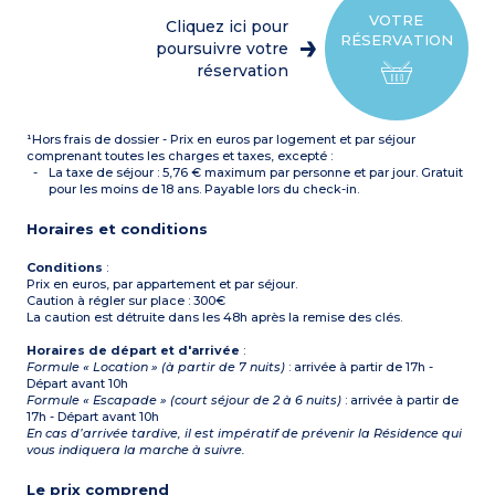
capsules et bouilloire)
Chambre avec 1 grand lit
VOTRE
Cliquez ici pour
2 chambres avec chacune
RÉSERVATION
2 lits simples
poursuivre votre
Salle de bain et salle de
réservation
douche, WC séparé
¹Hors frais de dossier - Prix en euros par logement et par séjour
comprenant toutes les charges et taxes, excepté :
La taxe de séjour : 5,76 € maximum par personne et par jour. Gratuit
pour les moins de 18 ans. Payable lors du check-in.
Horaires et conditions
Conditions
:
Prix en euros, par appartement et par séjour.
Caution à régler sur place : 300€
La caution est détruite dans les 48h après la remise des clés.
Horaires de départ et d'arrivée
:
Formule « Location » (à partir de 7 nuits)
: arrivée à partir de 17h -
Départ avant 10h
Formule « Escapade » (court séjour de 2 à 6 nuits)
: arrivée à partir de
17h - Départ avant 10h
En cas d’arrivée tardive, il est impératif de prévenir la Résidence qui
vous indiquera la marche à suivre.
Le prix comprend