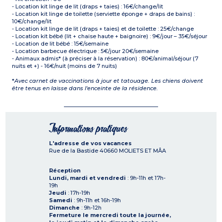
- Location kit linge de lit (draps + taies) : 16€/change/lit
- Location kit linge de toilette (serviette éponge + draps de bains) :
10€/change/lit
- Location kit linge de lit (draps + taies) et de toilette : 25€/change
- Location kit bébé (lit + chaise haute + baignoire) : 9€/jour – 35€/séjour
- Location de lit bébé : 15€/semaine
- Location barbecue électrique : 5€/jour 20€/semaine
- Animaux admis* (à préciser à la réservation) : 80€/animal/séjour (7
nuits et +) - 16€/nuit (moins de 7 nuits)
*
Avec carnet de vaccinations à jour et tatouage. Les chiens doivent
être tenus en laisse dans l'enceinte de la résidence.
Informations pratiques
L'adresse de vos vacances
Rue de la Bastide
40660
MOLIETS ET MÂA
Réception
Lundi, mardi et vendredi
: 9h-11h et 17h-
19h
Jeudi
: 17h-19h
Samedi
: 9h-11h et 16h-19h
Dimanche
: 9h-12h
Fermeture le mercredi toute la journée,