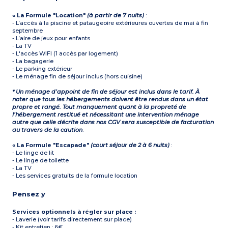
« La Formule "Location"
(à partir de 7 nuits)
:
- L’accès à la piscine et pataugeoire extérieures ouvertes de mai à fin
septembre
- L’aire de jeux pour enfants
- La TV
- L'accès WIFI (1 accès par logement)
- La bagagerie
- Le parking extérieur
- Le ménage fin de séjour inclus (hors cuisine)
* Un ménage d’appoint de fin de séjour est inclus dans le tarif. À
noter que tous les hébergements doivent être rendus dans un état
propre et rangé. Tout manquement quant à la propreté de
l’hébergement restitué et nécessitant une intervention ménage
autre que celle décrite dans nos CGV sera susceptible de facturation
au travers de la caution
.
« La Formule "Escapade"
(court séjour de 2 à 6 nuits)
:
- Le linge de lit
- Le linge de toilette
- La TV
- Les services gratuits de la formule location
Pensez y
Services optionnels à régler sur place :
- Laverie (voir tarifs directement sur place)
- Kit entretien : 6€