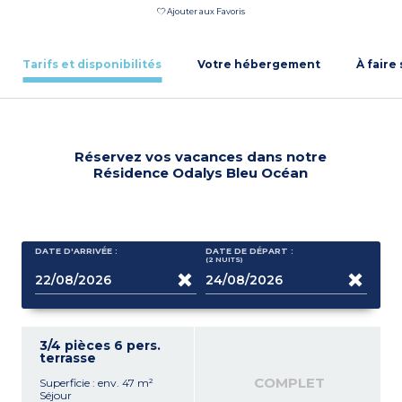
Ajouter aux Favoris
Tarifs et disponibilités
Votre hébergement
À faire
Réservez vos vacances dans notre
Résidence Odalys Bleu Océan
DATE D'ARRIVÉE :
DATE DE DÉPART :
(2
NUITS
)
3/4 pièces 6 pers.
terrasse
COMPLET
Superficie : env. 47 m²
Séjour