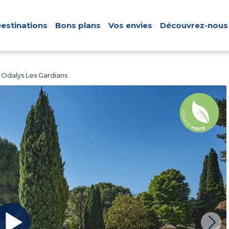
estinations
Bons plans
Vos envies
Découvrez-nous
Odalys Les Gardians