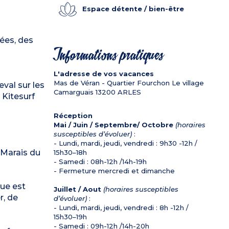
Espace détente / bien-être
ées, des
Informations pratiques
L'adresse de vos vacances
Mas de Véran - Quartier Fourchon Le village
val sur les
Camarguais
13200
ARLES
 Kitesurf
Réception
Mai / Juin / Septembre/ Octobre
(horaires
susceptibles d’évoluer)
:
- Lundi, mardi, jeudi, vendredi : 9h30 -12h /
 Marais du
15h30–18h
- Samedi : 08h-12h /14h-19h
- Fermeture mercredi et dimanche
gue est
Juillet / Aout
(horaires susceptibles
r, de
d’évoluer)
:
- Lundi, mardi, jeudi, vendredi : 8h -12h /
15h30–19h
- Samedi : 09h-12h /14h-20h