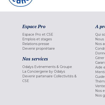
Espace Pro
A pr
Espace Pro et CSE
Qui s
Emplois et stages
Nous 
Relations presse
Nos a
Devenir propriétaire
Condi
Donné
Nos services
Gérer
Garant
Odalys Evènements & Groupe
Aide 
La Conciergerie by Odalys
Menti
Devenir partenaire Collectivités &
Guide
CSE
Théma
Vente
Nos 
Nos g