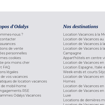
opos d'Odalys
Nos destinations
ommes-nous ?
Location Vacances à la M
contacter
Location de Vacances au 
ssurances
Location de Vacances à 
tions de vente
Location de Vacances à l
es personnelles
Campagne
 mes cookies
Appart'hôtels en centre vi
ie prix moins cher
Location de Vacances en
et FAQ
Location Espagne, Italie 
ons légales
Week-ends et courts Séj
 de vos vacances
Location de Vacances en
tiques de location vacances
Homes
 de mobil-home
Location de Vacances en 
engagements RSE
Location de Vacances en 
ammes Odalys Vacances
Luxe
Locations de dernières m
Location de Vacances en