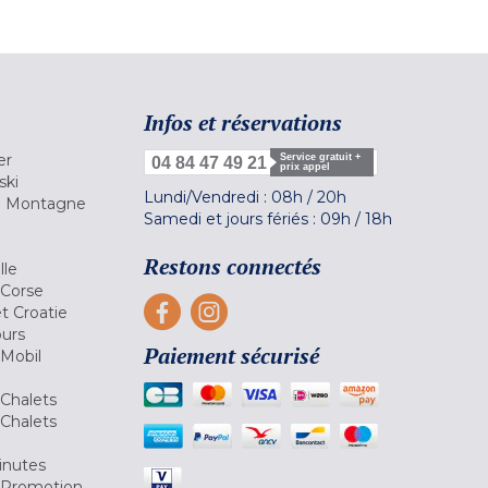
Infos et réservations
er
Service gratuit +
04 84 47 49 21
prix appel
ski
Lundi/Vendredi :
08h
/
20h
la Montagne
Samedi et jours fériés :
09h
/
18h
a
Restons connectés
lle
 Corse
et Croatie
ours
Paiement sécurisé
 Mobil
Chalets
Chalets
inutes
 Promotion