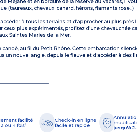
e Méjane et en bordure de la réserve du Vacarès, il vou
e (taureaux, chevaux, canard, hérons, flamants rose...)
accéder à tous les terrains et d’approcher au plus près 
r ceux plus expérimentés, profitez d'une chevauchée 
aux Saintes Maries de la Mer.
canoë, au fil du Petit Rhône. Cette embarcation silenci
un nouvel angle, depuis le fleuve et d’accéder à des li
Annulatio
iement facilité
Check-in en ligne
modificati
 3 ou 4 fois²
facile et rapide
jusqu'à J