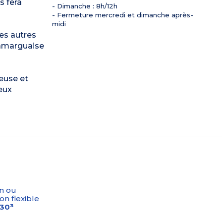
s fera
- Dimanche : 8h/12h
- Fermeture mercredi et dimanche après-
midi
les autres
camarguaise
euse et
eux
n ou
on flexible
-30³