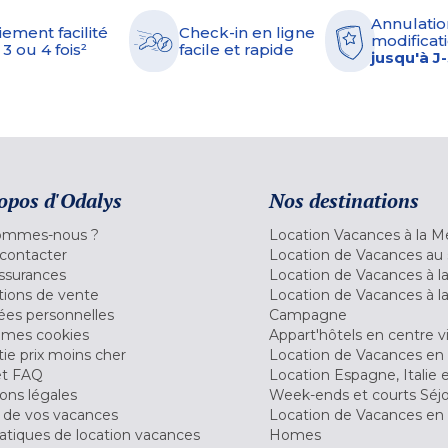
Annulatio
iement facilité
Check-in en ligne
modificati
 3 ou 4 fois²
facile et rapide
jusqu'à J
opos d'Odalys
Nos destinations
ommes-nous ?
Location Vacances à la M
contacter
Location de Vacances au 
ssurances
Location de Vacances à 
tions de vente
Location de Vacances à l
es personnelles
Campagne
 mes cookies
Appart'hôtels en centre vi
ie prix moins cher
Location de Vacances en
et FAQ
Location Espagne, Italie 
ons légales
Week-ends et courts Séj
 de vos vacances
Location de Vacances en
tiques de location vacances
Homes