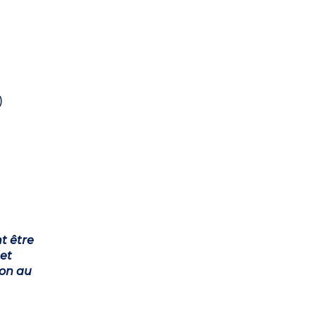
)
t être
et
ion au