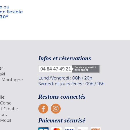
n ou
on flexible
-30³
Infos et réservations
er
Service gratuit +
04 84 47 49 21
prix appel
ski
Lundi/Vendredi :
08h
/
20h
la Montagne
Samedi et jours fériés :
09h
/
18h
a
Restons connectés
lle
 Corse
et Croatie
ours
Paiement sécurisé
 Mobil