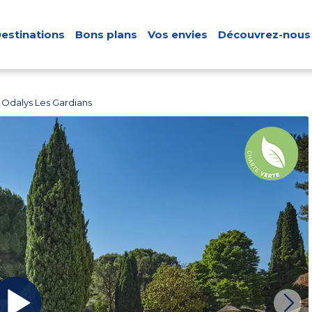
estinations
Bons plans
Vos envies
Découvrez-nous
Odalys Les Gardians