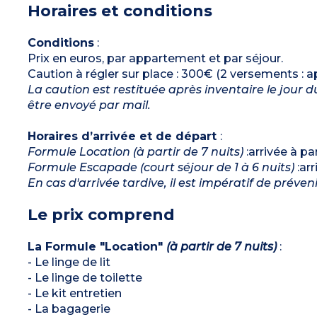
Horaires et conditions
Capacité d'accueil max : 3 personnes
(enfants et bébés inclus)
Conditions
:
Prix en euros, par appartement et par séjour.
Caution à régler sur place : 300€ (2 versements 
La caution est restituée après inventaire le jour
être envoyé par mail.
Horaires d’arrivée et de départ
:
Formule Location (à partir de 7 nuits)
:arrivée à pa
Formule Escapade (court séjour de 1 à 6 nuits)
:arr
En cas d'arrivée tardive, il est impératif de préve
Le prix comprend
La Formule "Location"
(à partir de 7 nuits)
:
- Le linge de lit
- Le linge de toilette
- Le kit entretien
- La bagagerie