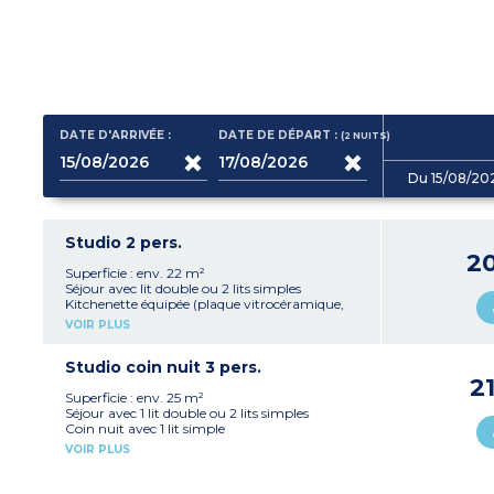
DATE D'ARRIVÉE :
DATE DE DÉPART :
(2
NUITS
)
Du 15/08/20
Studio 2 pers.
2
Superficie : env. 22 m²
Séjour avec lit double ou 2 lits simples
Kitchenette équipée (plaque vitrocéramique,
hotte, micro-ondes/gril, réfrigérateur, lave-
VOIR PLUS
vaisselle)
Salle d'eau avec WC
Accessible aux personnes à mobilité réduite
Studio coin nuit 3 pers.
sur demande et validation
2
Capacité d'accueil max : 2 personnes
Superficie : env. 25 m²
(enfants et bébés inclus)
Séjour avec 1 lit double ou 2 lits simples
Coin nuit avec 1 lit simple
Kitchenette équipée (plaque vitrocéramique,
VOIR PLUS
hotte, micro-ondes/gril, réfrigérateur, lave-
vaisselle)
Salle d'eau avec WC