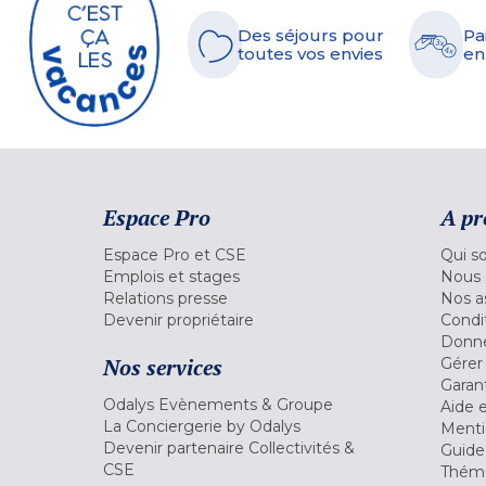
Des séjours pour
Pa
toutes vos envies
en
Espace Pro
A pr
Espace Pro et CSE
Qui s
Emplois et stages
Nous 
Relations presse
Nos a
Devenir propriétaire
Condi
Donné
Nos services
Gérer
Garant
Odalys Evènements & Groupe
Aide 
La Conciergerie by Odalys
Menti
Devenir partenaire Collectivités &
Guide
CSE
Théma