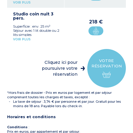
Kitchenette équipée
VOIR PLUS
(plaque vitrocéramique,
hotte, micro-ondes/gril,
Studio coin nuit 3
réfrigérateur, lave-vaisselle)
pers.
Salle d'eau avec WC
218 €
Accessible aux personnes
Superficie : env. 25 m²
à mobilité réduite sur
Séjour avec 1 lit double ou 2
demande et validation
lits simples
Capacité d'accueil max :
Coin nuit avec 1 lit simple
2 personnes (enfants et
VOIR PLUS
Kitchenette équipée
bébés inclus)
(plaque vitrocéramique,
hotte, micro-ondes/gril,
réfrigérateur, lave-vaisselle)
Salle d'eau avec WC
VOTRE
Cliquez ici pour
Capacité d'accueil max :
RÉSERVATION
3 personnes (enfants et
poursuivre votre
bébés inclus)
réservation
¹Hors frais de dossier - Prix en euros par logement et par séjour
comprenant toutes les charges et taxes, excepté :
La taxe de séjour : 3,74 € par personne et par jour. Gratuit pour les
moins de 18 ans. Payable lors du check-in.
Horaires et conditions
Conditions
:
Prix en euros, par appartement et par séjour.