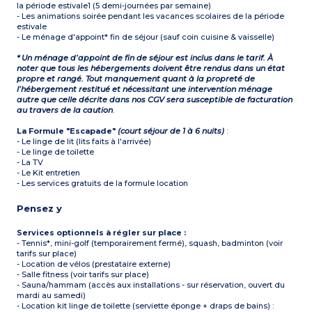
la période estivale1 (5 demi-journées par semaine)
- Les animations soirée pendant les vacances scolaires de la période
estivale
- Le ménage d'appoint* fin de séjour (sauf coin cuisine & vaisselle)
* Un ménage d’appoint de fin de séjour est inclus dans le tarif. À
noter que tous les hébergements doivent être rendus dans un état
propre et rangé. Tout manquement quant à la propreté de
l’hébergement restitué et nécessitant une intervention ménage
autre que celle décrite dans nos CGV sera susceptible de facturation
au travers de la caution
.
La Formule "Escapade"
(court séjour de 1 à 6 nuits)
:
- Le linge de lit (lits faits à l'arrivée)
- Le linge de toilette
- La TV
- Le Kit entretien
- Les services gratuits de la formule location
Pensez y
Services optionnels à régler sur place :
- Tennis*, mini-golf (temporairement fermé), squash, badminton (voir
tarifs sur place)
- Location de vélos (prestataire externe)
- Salle fitness (voir tarifs sur place)
- Sauna/hammam (accès aux installations - sur réservation, ouvert du
mardi au samedi)
- Location kit linge de toilette (serviette éponge + draps de bains) :