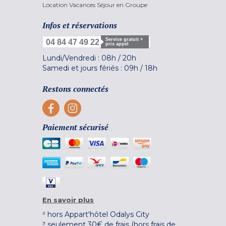
Location Vacances Séjour en Groupe
Infos et réservations
Service gratuit +
04 84 47 49 22
prix appel
Lundi/Vendredi :
08h
/
20h
Samedi et jours fériés :
09h
/
18h
Restons connectés
Paiement sécurisé
En savoir plus
² hors Appart'hôtel Odalys City
³ seulement 30€ de frais (hors frais de