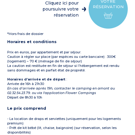
2 chambres avec un lit
parasol et barbecue
VOTRE
Cliquez ici pour
double
Capacité max. 4
RÉSERVATION
2 chambres avec deux lits
poursuivre votre
personnes
simples jumeaux
réservation
1 salle d’eau avec douche et
lavabo
1 WC séparé
Terrasse semi-couverte
*Hors frais de dossier
avec table, chaises,
transats, parasol et
Horaires et conditions
barbecue
Capacité max. 8
personnes
Prix en euros, par appartement et par séjour.
Caution à régler sur place (par espèces ou carte bancaire) : 300€
(logement) – 70 € (ménage de fin de séjour)
La caution est restituée en fin de séjour si l’hébergement est rendu
sans dommages et en parfait état de propreté.
Horaires d’arrivée et de départ
:
Arrivée de 16h à 21h30
En cas d’arrivée après 19h, contacter le camping en amont au
02.32.54.23.79. ou via l'application Flower Campings
Départ de 8h30 à 10h
Le prix comprend
- La location de draps et serviettes (uniquement pour les logements
premium)
- Prêt de kit bébé (lit, chaise, baignoire) (sur réservation, selon les
disponibilités)