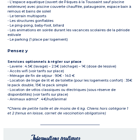
- L'espace aquatique (ouvert de Pâques à la Toussaint sauf piscine
extérieure) avec piscine couverte chauffée, pataugeoire, espace bain à
remous et bains de soleil
- Le terrain multisports
- Les structures gonflables
- Le ping-pong, baby-foot, billard
- Les animations en soirée durant les vacances scolaires de la période
estivale
- Le parking (1 place par logement)
Pensez y
Services optionnels à régler sur place
:
- Laverie : 4.5€ (lavage) – 2.5€ (séchage) – 1€ (dose de lessive)
- Accès wifi (voir tarifs sur place)
- Ménage de fin de séjour : 90€ - 140 €
- Location de linge de lit et de toilette (pour les logements confort) : 35€
le pack double, 15€ le pack simple
- Location de vélos classiques ou électriques (sous réserve de
disponibilités) (voir tarifs sur place)
- Animaux admis* : 4€/nuit/animal
*
Chiens de petite taille et de moins de 6 kg. Chiens hors catégorie 1
et 2 (tenus en laisse, carnet de vaccination obligatoire)
Informations pratiques