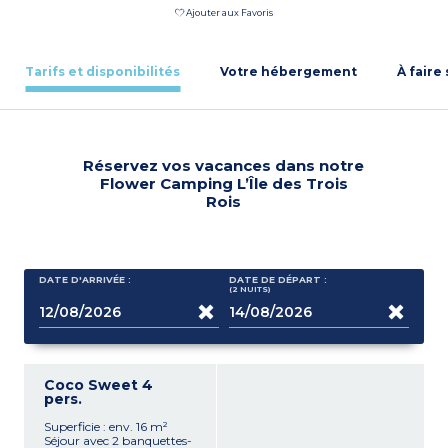
Ajouter aux Favoris
Tarifs et disponibilités
Votre hébergement
À faire
Réservez vos vacances dans notre
Flower Camping L’Île des Trois
Rois
DATE D'ARRIVÉE :
DATE DE DÉPART :
(2
NUITS
)
Coco Sweet 4
pers.
Superficie : env. 16 m²
Séjour avec 2 banquettes-