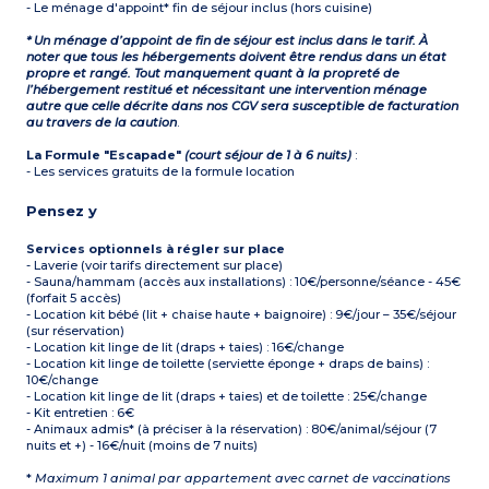
- Le ménage d'appoint* fin de séjour inclus (hors cuisine)
* Un ménage d’appoint de fin de séjour est inclus dans le tarif. À
noter que tous les hébergements doivent être rendus dans un état
propre et rangé. Tout manquement quant à la propreté de
l’hébergement restitué et nécessitant une intervention ménage
autre que celle décrite dans nos CGV sera susceptible de facturation
au travers de la caution
.
La Formule "Escapade"
(court séjour de 1 à 6 nuits)
:
- Les services gratuits de la formule location
Pensez y
Services optionnels à régler sur place
- Laverie (voir tarifs directement sur place)
- Sauna/hammam (accès aux installations) : 10€/personne/séance - 45€
(forfait 5 accès)
- Location kit bébé (lit + chaise haute + baignoire) : 9€/jour – 35€/séjour
(sur réservation)
- Location kit linge de lit (draps + taies) : 16€/change
- Location kit linge de toilette (serviette éponge + draps de bains) :
10€/change
- Location kit linge de lit (draps + taies) et de toilette : 25€/change
- Kit entretien : 6€
- Animaux admis* (à préciser à la réservation) : 80€/animal/séjour (7
nuits et +) - 16€/nuit (moins de 7 nuits)
*
Maximum 1 animal par appartement avec carnet de vaccinations