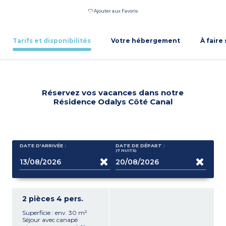
Ajouter aux Favoris
Tarifs et disponibilités
Votre hébergement
À faire
Réservez vos vacances dans notre
Résidence Odalys Côté Canal
DATE D'ARRIVÉE :
DATE DE DÉPART :
(7
NUITS
)
2 pièces 4 pers.
Superficie : env. 30 m²
Séjour avec canapé