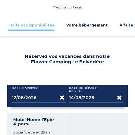
Ajouter aux Favoris
Tarifs et disponibilités
Votre hébergement
À faire
Réservez vos vacances dans notre
Flower Camping Le Belvédère
DATE D'ARRIVÉE :
DATE DE DÉPART :
(2
NUITS
)
Mobil Home l'Epie
4 pers.
Superficie : env. 29 m²