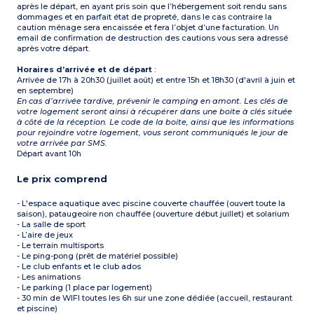
après le départ, en ayant pris soin que l’hébergement soit rendu sans
dommages et en parfait état de propreté, dans le cas contraire la
caution ménage sera encaissée et fera l’objet d’une facturation. Un
email de confirmation de destruction des cautions vous sera adressé
après votre départ.
Horaires d’arrivée et de départ
:
Arrivée de 17h à 20h30 (juillet août) et entre 15h et 18h30 (d'avril à juin et
en septembre)
En cas d’arrivée tardive, prévenir le camping en amont. Les clés de
votre logement seront ainsi à récupérer dans une boite à clés située
à côté de la réception. Le code de la boite, ainsi que les informations
pour rejoindre votre logement, vous seront communiqués le jour de
votre arrivée par SMS.
Départ avant 10h
Le prix comprend
- L'espace aquatique avec piscine couverte chauffée (ouvert toute la
saison), pataugeoire non chauffée (ouverture début juillet) et solarium
- La salle de sport
- L’aire de jeux
- Le terrain multisports
- Le ping-pong (prêt de matériel possible)
- Le club enfants et le club ados
- Les animations
- Le parking (1 place par logement)
- 30 min de WIFI toutes les 6h sur une zone dédiée (accueil, restaurant
et piscine)