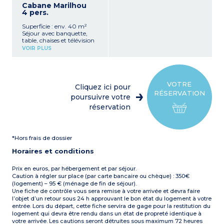
lavabo
Cabane Marilhou
micro-ondes, cafetière
1 WC séparé
4 pers.
électrique, bouilloire, grille-
Terrasse semi couverte
pain, vaisselle, lave-
avec chilienne et barbecue
Superficie : env. 40 m²
vaisselle)
Capacité max. 6
Séjour avec banquette,
1 chambre avec un lit
personnes
table, chaises et télévision
double (160 cm)
Kitchenette équipée
2 chambres avec deux lits
VOIR PLUS
(plaque de cuisson, lave-
simples jumeaux (80 cm)
vaisselle,
1 salle d’eau avec douche,
réfrigérateur/congélateur,
lavabo, sèche-cheveux
micro-ondes, cafetière
1 WC séparé
électrique, bouilloire, grille-
Terrasse semi-couverte
VOTRE
Cliquez ici pour
pain, vaisselle)
avec table et bancs en bois,
RÉSERVATION
1 chambre avec 1 lit double
poursuivre votre
2 transats et barbecue
(160 cm)
(charbon non fourni) (16
réservation
1 chambre avec 2 lits
m²)
simples (80 cm)
Capacité max. 6
1 salle d’eau avec douche,
personnes
lavabo, sèche-cheveux
*Hors frais de dossier
1 WC séparé
Terrasse couverte avec
Horaires et conditions
mobilier de jardin en bois,
transats et barbecue
(charbon non fourni) (13
Prix en euros, par hébergement et par séjour.
m²)
Caution à régler sur place (par carte bancaire ou chèque) : 350€
Capacité max. 4
(logement) – 95 € (ménage de fin de séjour).
personnes
Une fiche de contrôle vous sera remise à votre arrivée et devra faire
l’objet d’un retour sous 24 h approuvant le bon état du logement à votre
entrée. Lors du départ, cette fiche servira de gage pour la restitution du
logement qui devra être rendu dans un état de propreté identique à
votre arrivée. Les cautions seront détruites sous maximum 72 heures