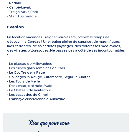
- Pédalo
- Canoë-kayak
- Treign’Aqua Park
- Stand up paddle
Evasion
En location vacances Tréignac-en-Vézère, prenez le temps de
découvrir la Corrèze ! Une région pleine de surprise : de magnifiques
lacs et rivières, de splendides paysages, des forteresses médiévales,
des villages pittoresques...Ne passez pas à côté de ses incontournables
!
- Le plateau de Millevaches
- Les ruines gallo-romaines de Cars
- Le Gouffre de la Fage
- Collonges-la-Rouge, Curemonte, Ségur-le-Château
- Les Tours de Merle
- Donzenac, cité médiévale
- Le Château de Ventadour
- Les cascades de Gimel
- L'Abbaye cistercienne d'Aubazine
Rien que pour vous