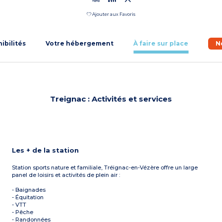
Ajouter aux Favoris
nibilités
Votre hébergement
À faire sur place
N
Treignac : Activités et services
Les + de la station
Station sports nature et familiale, Tréignac-en-Vézère offre un large
panel de loisirs et activités de plein air :
- Baignades
- Équitation
- VTT
- Pêche
- Randonnées