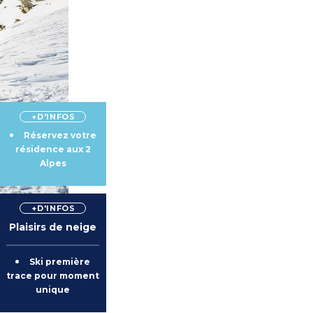
+D'INFOS
Réservez votre
résidence aux 2
Alpes
+D'INFOS
Plaisirs de neige
Ski première
trace pour moment
unique