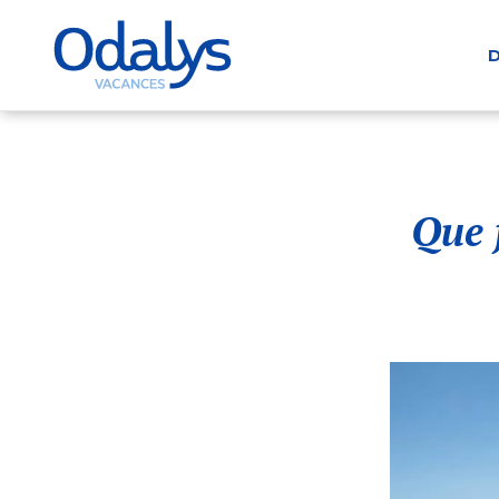
D
Que 