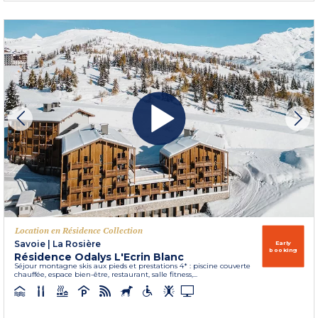
Location en Résidence Collection
Savoie
|
La Rosière
Early
booking
Résidence Odalys L'Ecrin Blanc
Séjour montagne skis aux pieds et prestations 4* : piscine couverte
chauffée, espace bien-être, restaurant, salle fitness,...