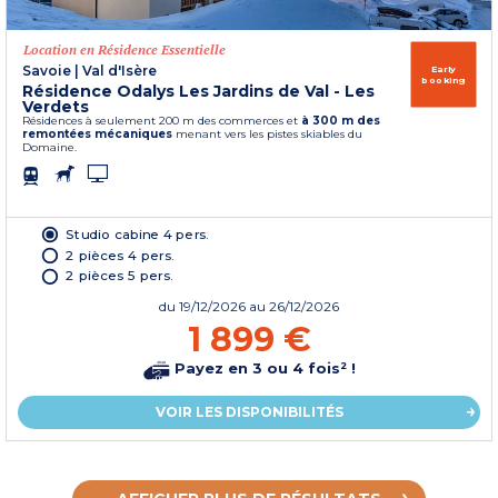
Location en Résidence Essentielle
Savoie
|
Val d'Isère
Early
booking
Résidence Odalys Les Jardins de Val - Les
Verdets
Résidences à seulement 200 m des commerces et
à 300 m des
remontées mécaniques
menant vers les pistes skiables du
Domaine.
Studio cabine 4 pers.
2 pièces 4 pers.
2 pièces 5 pers.
du
19/12/2026
au 26/12/2026
1 899 €
Payez en 3 ou 4 fois² !
VOIR LES DISPONIBILITÉS