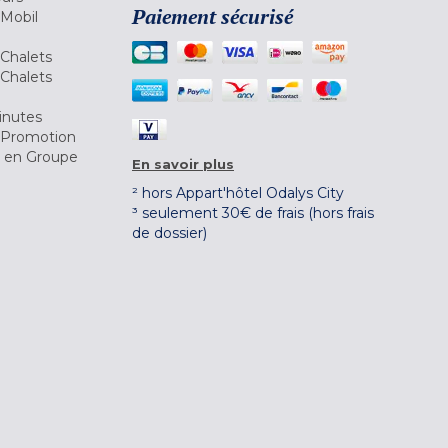
Paiement sécurisé
 Mobil
Chalets
Chalets
inutes
 Promotion
r en Groupe
En savoir plus
² hors Appart'hôtel Odalys City
³ seulement 30€ de frais (hors frais
de dossier)