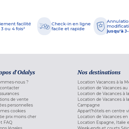
Annulatio
iement facilité
Check-in en ligne
modificati
 3 ou 4 fois²
facile et rapide
jusqu'à J
opos d'Odalys
Nos destinations
ommes-nous ?
Location Vacances à la M
contacter
Location de Vacances au 
ssurances
Location de Vacances à 
tions de vente
Location de Vacances à l
es personnelles
Campagne
 mes cookies
Appart'hôtels en centre vi
ie prix moins cher
Location de Vacances en
et FAQ
Location Espagne, Italie 
ons légales
Week-ends et courts Séj