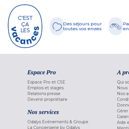
Des séjours pour
Pa
toutes vos envies
en
Espace Pro
A pr
Espace Pro et CSE
Qui s
Emplois et stages
Nous 
Relations presse
Nos a
Devenir propriétaire
Condi
Donné
Nos services
Gérer
Garant
Odalys Evènements & Groupe
Aide 
La Conciergerie by Odalys
Menti