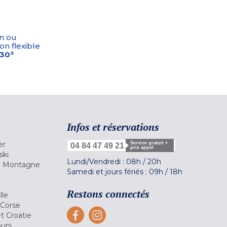
n ou
on flexible
-30³
Infos et réservations
er
Service gratuit +
04 84 47 49 21
prix appel
ski
Lundi/Vendredi :
08h
/
20h
la Montagne
Samedi et jours fériés :
09h
/
18h
a
Restons connectés
lle
 Corse
et Croatie
ours