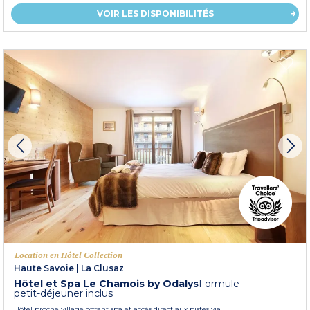
VOIR LES DISPONIBILITÉS
Location en Hôtel Collection
Haute Savoie
|
La Clusaz
Hôtel et Spa Le Chamois by Odalys
Formule
petit-déjeuner inclus
Hôtel proche village offrant spa et accès direct aux pistes via