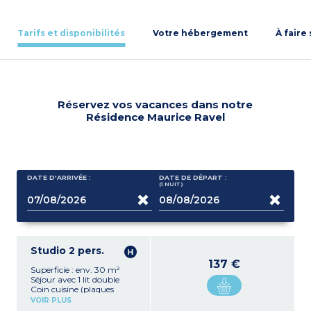
Tarifs et disponibilités
Votre hébergement
À faire
Réservez vos vacances dans notre
Résidence Maurice Ravel
DATE D'ARRIVÉE :
DATE DE DÉPART :
(1
NUIT
)
Studio 2 pers.
137 €
Superficie : env. 30 m²
Séjour avec 1 lit double
Coin cuisine (plaques
induction, réfrigérateur,
VOIR PLUS
micro-ondes, bouilloire,