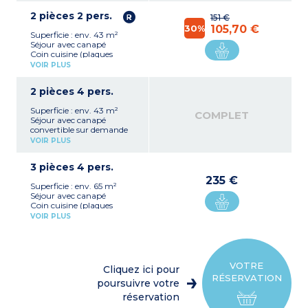
hotte aspirante)
2 pièces 2 pers.
Salle d'eau PMR avec
151 €
douche et sèche-serviettes
30%
105,70 €
Superficie : env. 43 m²
WC
Séjour avec canapé
Coin cuisine (plaques
induction, réfrigérateur,
VOIR PLUS
micro-ondes, bouilloire,
hotte aspirante)
2 pièces 4 pers.
1 chambre avec 1 lit double
Salle d'eau PMR avec
Superficie : env. 43 m²
douche et sèche-serviettes
COMPLET
Séjour avec canapé
WC
convertible sur demande
Coin cuisine (plaques
VOIR PLUS
induction, réfrigérateur,
micro-ondes, bouilloire,
3 pièces 4 pers.
hotte aspirante)
1 chambre avec 1 lit double
235 €
Superficie : env. 65 m²
Salle d'eau PMR avec
Séjour avec canapé
douche et sèche-serviettes
Coin cuisine (plaques
WC
induction, réfrigérateur,
VOIR PLUS
micro-ondes, bouilloire,
hotte aspirante)
1 chambre avec 1 lit double
1 chambre avec 2 lits
simples
VOTRE
Cliquez ici pour
Salle d'eau PMR avec
RÉSERVATION
douche et sèche-serviettes
poursuivre votre
WC
réservation