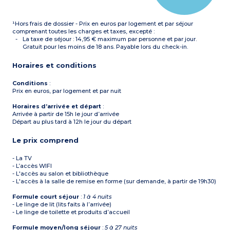
¹Hors frais de dossier - Prix en euros par logement et par séjour
comprenant toutes les charges et taxes, excepté :
La taxe de séjour : 14,95 € maximum par personne et par jour.
Gratuit pour les moins de 18 ans. Payable lors du check-in.
Horaires et conditions
Conditions
:
Prix en euros, par logement et par nuit
Horaires d’arrivée et départ
:
Arrivée à partir de 15h le jour d’arrivée
Départ au plus tard à 12h le jour du départ
Le prix comprend
- La TV
- L’accès WIFI
- L'accès au salon et bibliothèque
- L'accès à la salle de remise en forme (sur demande, à partir de 19h30)
Formule court séjour
:
1 à 4 nuits
- Le linge de lit (lits faits à l’arrivée)
- Le linge de toilette et produits d’accueil
Formule moyen/long séjour
:
5 à 27 nuits