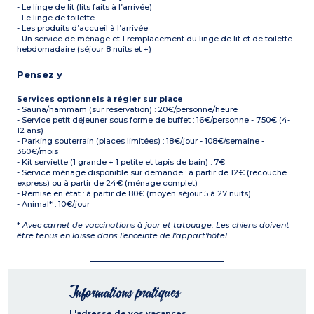
- Le linge de lit (lits faits à l’arrivée)
- Le linge de toilette
- Les produits d’accueil à l’arrivée
- Un service de ménage et 1 remplacement du linge de lit et de toilette
hebdomadaire (séjour 8 nuits et +)
Pensez y
Services optionnels à régler sur place
- Sauna/hammam (sur réservation) : 20€/personne/heure
- Service petit déjeuner sous forme de buffet : 16€/personne - 7.50€ (4-
12 ans)
- Parking souterrain (places limitées) : 18€/jour - 108€/semaine -
360€/mois
- Kit serviette (1 grande + 1 petite et tapis de bain) : 7€
- Service ménage disponible sur demande : à partir de 12€ (recouche
express) ou à partir de 24€ (ménage complet)
- Remise en état : à partir de 80€ (moyen séjour 5 à 27 nuits)
- Animal* : 10€/jour
*
Avec carnet de vaccinations à jour et tatouage. Les chiens doivent
être tenus en laisse dans l'enceinte de l'appart'hôtel.
Informations pratiques
L'adresse de vos vacances