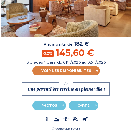
182 €
Prix à partir de
145,60 €
-20%
3 pièces 4 pers.
du
01/11/2026
au 02/11/2026
VOIR LES DISPONIBILITÉS
"Une parenthèse sereine en pleine ville !"
PHOTOS
CARTE
Ajouter aux Favoris