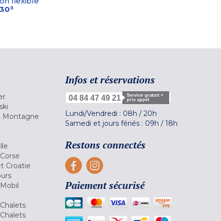
on flexible
-30³
Infos et réservations
er
Service gratuit +
04 84 47 49 21
prix appel
ski
Lundi/Vendredi :
08h
/
20h
la Montagne
Samedi et jours fériés :
09h
/
18h
a
Restons connectés
lle
 Corse
et Croatie
ours
Paiement sécurisé
 Mobil
Chalets
Chalets