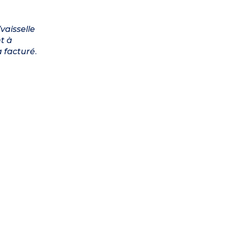
vaisselle
nt à
a facturé
.