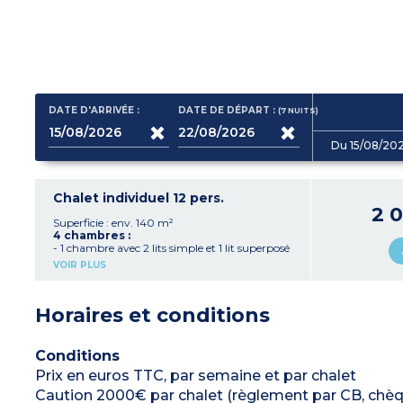
DATE D'ARRIVÉE :
DATE DE DÉPART :
(7
NUITS
)
Du 15/08/20
Chalet individuel 12 pers.
2 
Superficie : env. 140 m²
4 chambres :
- 1 chambre avec 2 lits simple et 1 lit superposé
- 1 chambre avec 1 lit double
VOIR PLUS
- 1 chambre avec 1 lits double et 1 lit superposé
- 1 chambre avec 2 lits simples
4 douches et 4 WC (dont 3 séparés)
Horaires et conditions
1 cuisine toute équipée
1 salon cheminée
1 salle à manger
Conditions
Prix en euros TTC, par semaine et par chalet
Caution 2000€ par chalet (règlement par CB, chèq