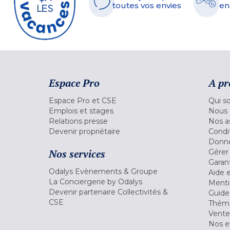
toutes vos envies
en
Espace Pro
A pr
Espace Pro et CSE
Qui s
Emplois et stages
Nous 
Relations presse
Nos a
Devenir propriétaire
Condi
Donné
Nos services
Gérer
Garant
Odalys Evènements & Groupe
Aide 
La Conciergerie by Odalys
Menti
Devenir partenaire Collectivités &
Guide
CSE
Théma
Vente
Nos 