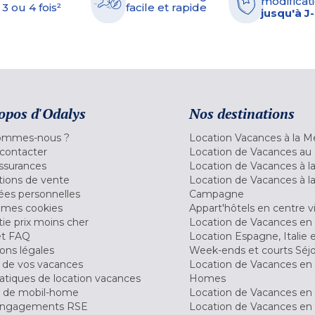
modificati
 3 ou 4 fois²
facile et rapide
jusqu'à J
opos d'Odalys
Nos destinations
ommes-nous ?
Location Vacances à la M
contacter
Location de Vacances au 
ssurances
Location de Vacances à 
tions de vente
Location de Vacances à l
es personnelles
Campagne
 mes cookies
Appart'hôtels en centre vi
ie prix moins cher
Location de Vacances en
et FAQ
Location Espagne, Italie 
ons légales
Week-ends et courts Séj
 de vos vacances
Location de Vacances en
tiques de location vacances
Homes
 de mobil-home
Location de Vacances en 
engagements RSE
Location de Vacances en 