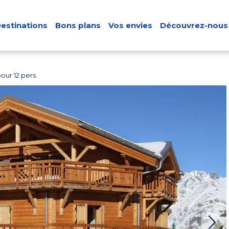
estinations
Bons plans
Vos envies
Découvrez-nous
our 12 pers.