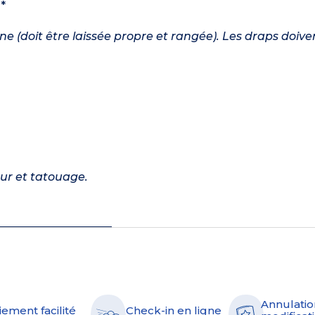
*
ine (doit être laissée propre et rangée). Les draps doive
ur et tatouage.
Annulatio
iement facilité
Check-in en ligne