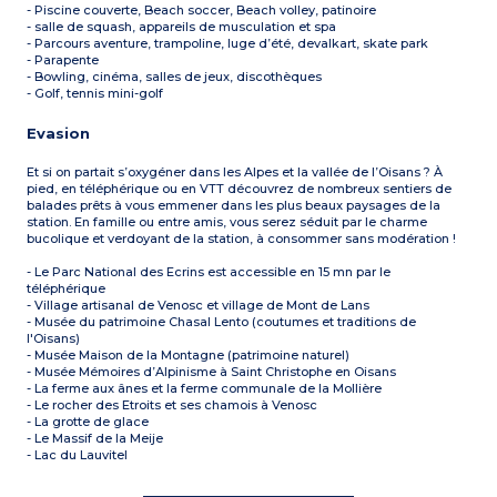
- Piscine couverte, Beach soccer, Beach volley, patinoire
- salle de squash, appareils de musculation et spa
- Parcours aventure, trampoline, luge d’été, devalkart, skate park
- Parapente
- Bowling, cinéma, salles de jeux, discothèques
- Golf, tennis mini-golf
Evasion
Et si on partait s’oxygéner dans les Alpes et la vallée de l’Oisans ? À
pied, en téléphérique ou en VTT découvrez de nombreux sentiers de
balades prêts à vous emmener dans les plus beaux paysages de la
station. En famille ou entre amis, vous serez séduit par le charme
bucolique et verdoyant de la station, à consommer sans modération !
- Le Parc National des Ecrins est accessible en 15 mn par le
téléphérique
- Village artisanal de Venosc et village de Mont de Lans
- Musée du patrimoine Chasal Lento (coutumes et traditions de
l'Oisans)
- Musée Maison de la Montagne (patrimoine naturel)
- Musée Mémoires d’Alpinisme à Saint Christophe en Oisans
- La ferme aux ânes et la ferme communale de la Mollière
- Le rocher des Etroits et ses chamois à Venosc
- La grotte de glace
- Le Massif de la Meije
- Lac du Lauvitel