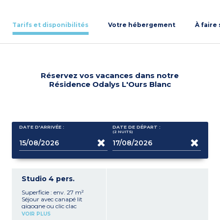
Tarifs et disponibilités
Votre hébergement
À faire
Réservez vos vacances dans notre
Résidence Odalys L'Ours Blanc
DATE D'ARRIVÉE :
DATE DE DÉPART :
(2
NUITS
)
Studio 4 pers.
Superficie : env. 27 m²
Séjour avec canapé lit
gigogne ou clic clac
Coin montagne avec lits
VOIR PLUS
superposés