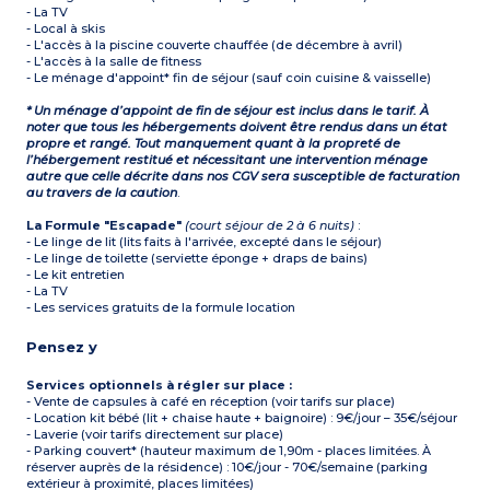
- La TV
- Local à skis
- L'accès à la piscine couverte chauffée (de décembre à avril)
- L'accès à la salle de fitness
- Le ménage d'appoint* fin de séjour (sauf coin cuisine & vaisselle)
* Un ménage d’appoint de fin de séjour est inclus dans le tarif. À
noter que tous les hébergements doivent être rendus dans un état
propre et rangé. Tout manquement quant à la propreté de
l’hébergement restitué et nécessitant une intervention ménage
autre que celle décrite dans nos CGV sera susceptible de facturation
au travers de la caution
.
La Formule "Escapade"
(court séjour de 2 à 6 nuits)
:
- Le linge de lit (lits faits à l'arrivée, excepté dans le séjour)
- Le linge de toilette (serviette éponge + draps de bains)
- Le kit entretien
- La TV
- Les services gratuits de la formule location
Pensez y
Services optionnels à régler sur place :
- Vente de capsules à café en réception (voir tarifs sur place)
- Location kit bébé (lit + chaise haute + baignoire) : 9€/jour – 35€/séjour
- Laverie (voir tarifs directement sur place)
- Parking couvert* (hauteur maximum de 1,90m - places limitées. À
réserver auprès de la résidence) : 10€/jour - 70€/semaine (parking
extérieur à proximité, places limitées)