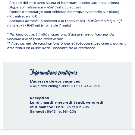
- Espace détente avec sauna et hammam (accès aux installations) :
10€/personne/séance – 45€ (forfait 5 accès)
- Bornes de recharge pour véhicule électrique (voir tarifs sur place)
- Kit entretien : 6€
- Animaux admis** (à préciser à la réservation) : 80€/animal/séjour (7
nuits et +) - 16€/nuit (moins de 7 nuits)
*
Parking couvert 1m90 maximum. S'assurer de la hauteur du
véhicule avant toute réservation
**
Avec carnet de vaccinations à jour et tatouage. Les chiens doivent
être tenus en laisse dans l'enceinte de la résidence
Informations pratiques
L'adresse de vos vacances
6 Rue des Vikings
38860
LES DEUX ALPES
Réception
Lundi, mardi, mercredi, jeudi, vendredi
et dimanche :
8h30-12h et 16h-20h
Samedi :
8h-12h et 14h-20h