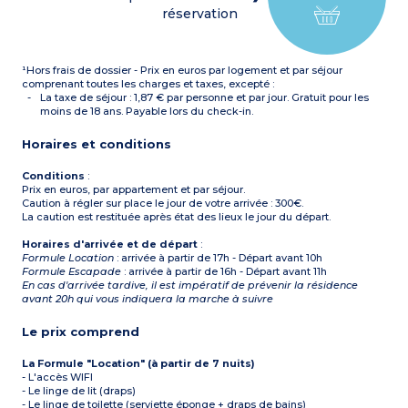
double
réservation
Chambre avec 1 lit simple
OU
Séjour avec canapé lit
gigogne
¹Hors frais de dossier - Prix en euros par logement et par séjour
Chambre avec 1 lit double
Chambre avec 2 lits
comprenant toutes les charges et taxes, excepté :
simples
La taxe de séjour : 1,87 € par personne et par jour. Gratuit pour les
Cabine avec 2 lits
moins de 18 ans. Payable lors du check-in.
superposés
OU
Horaires et conditions
Séjour avec canapé lit
gigogne
Chambre avec 1 lit double
Conditions
:
Cabine avec 2 lits
Prix en euros, par appartement et par séjour.
superposés
Caution à régler sur place le jour de votre arrivée : 300€.
OU
La caution est restituée après état des lieux le jour du départ.
Séjour avec canapé lit
gigogne + canapé lit
Horaires d'arrivée et de départ
:
simple dans la même pièce
Formule Location
: arrivée à partir de 17h - Départ avant 10h
Chambre avec 1 lit double
Formule Escapade
: arrivée à partir de 16h - Départ avant 11h
Chambre avec 3 lits
En cas d'arrivée tardive, il est impératif de prévenir la résidence
simples
avant 20h qui vous indiquera la marche à suivre
Kitchenette équipée
(plaque vitrocéramique,
micro-ondes/gril, lave-
Le prix comprend
vaisselle, réfrigérateur,
cafetière à capsules, grille-
La Formule "Location" (à partir de 7 nuits)
pain, bouilloire)
Salle de bains et salle d’eau,
- L'accès WIFI
WC séparé
- Le linge de lit (draps)
- Le linge de toilette (serviette éponge + draps de bains)