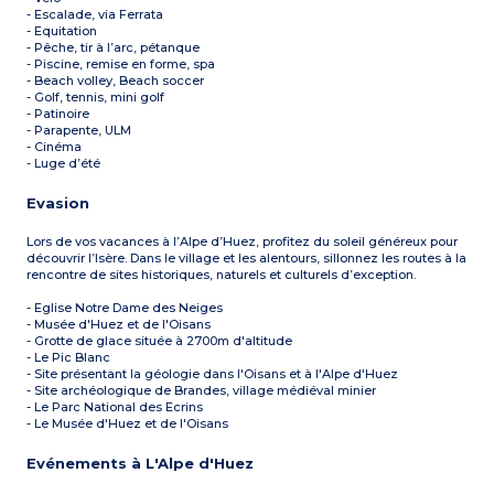
- Escalade, via Ferrata
- Equitation
- Pêche, tir à l’arc, pétanque
- Piscine, remise en forme, spa
- Beach volley, Beach soccer
- Golf, tennis, mini golf
- Patinoire
- Parapente, ULM
- Cinéma
- Luge d’été
Evasion
Lors de vos vacances à l’Alpe d’Huez, profitez du soleil généreux pour
découvrir l’Isère. Dans le village et les alentours, sillonnez les routes à la
rencontre de sites historiques, naturels et culturels d’exception.
- Eglise Notre Dame des Neiges
- Musée d'Huez et de l'Oisans
- Grotte de glace située à 2700m d'altitude
- Le Pic Blanc
- Site présentant la géologie dans l'Oisans et à l'Alpe d'Huez
- Site archéologique de Brandes, village médiéval minier
- Le Parc National des Ecrins
- Le Musée d'Huez et de l'Oisans
Evénements à L'Alpe d'Huez