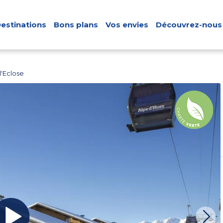
estinations
Bons plans
Vos envies
Découvrez-nous
l'Eclose