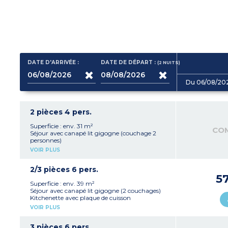
DATE D'ARRIVÉE :
DATE DE DÉPART :
(2
NUITS
)
Du 06/08/20
2 pièces 4 pers.
Superficie : env. 31 m²
CO
Séjour avec canapé lit gigogne (couchage 2
personnes)
Kitchenette avec plaque de cuisson
VOIR PLUS
vitrocéramique, réfrigérateur, micro-ondes
grill, lave-vaisselle
1 chambre avec lit double 160x190 ou 140x190
2/3 pièces 6 pers.
(si chambre PMR*)
5
1 salle de bain avec baignoire, sèche-serviettes
Superficie : env. 39 m²
1 WC séparé
Séjour avec canapé lit gigogne (2 couchages)
Balcon
Kitchenette avec plaque de cuisson
*
PMR : personne à mobilité réduite
vitrocéramique, réfrigérateur, micro-ondes
VOIR PLUS
grill, lave-vaisselle
1 cabine avec lits superposés 90x190 (2
couchages)
3 pièces 6 pers.