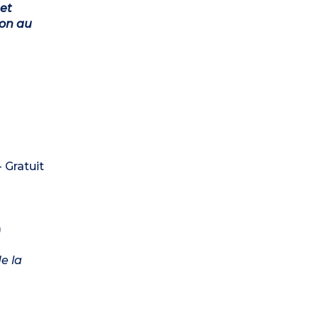
et
ion au
- Gratuit
)
e la