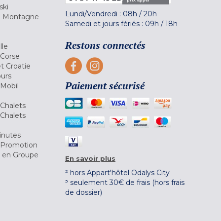
ski
Lundi/Vendredi :
08h
/
20h
la Montagne
Samedi et jours fériés :
09h
/
18h
a
Restons connectés
lle
 Corse
et Croatie
ours
Paiement sécurisé
 Mobil
Chalets
Chalets
inutes
 Promotion
r en Groupe
En savoir plus
² hors Appart'hôtel Odalys City
³ seulement 30€ de frais (hors frais
de dossier)