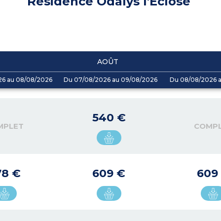
Résidence Odalys l'Eclose
AOÛT
26 au 08/08/2026
Du 07/08/2026 au 09/08/2026
Du 08/08/2026 a
540 €
MPLET
COMP
78 €
609 €
609