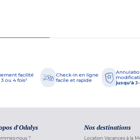
Annulatio
iement facilité
Check-in en ligne
modificati
 3 ou 4 fois²
facile et rapide
jusqu'à J
opos d'Odalys
Nos destinations
ommes-nous ?
Location Vacances à la M