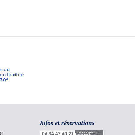
n ou
on flexible
-30³
Infos et réservations
er
Service gratuit +
04 84 47 49 21
prix appel