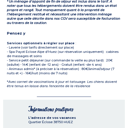
* Un ménage d’appoint de fin de séjour est inclus dans le tarif. À
noter que tous les hébergements doivent être rendus dans un état
propre et rangé. Tout manquement quant à la propreté de
l’hébergement restitué et nécessitant une intervention ménage
autre que celle décrite dans nos CGV sera susceptible de facturation
au travers de la caution
.
Pensez y
Services optionnels à régler sur place
:
- Laverie (voir tarifs directement sur place)
- Spa Payot Eclose Alpe d'Huez (sur réservation uniquement) : cabines
de massages et soins
- Service petit déjeuner (sur commande la veille au plus tard) : 20€
(adulte) - 14€ (enfant de -12 ans) - Gratuit (enfant -de 4 ans)
- Animaux admis* (à préciser à la réservation) : 80€/animal/séjour (7
nuits et +) - 16€/nuit (moins de 7 nuits)
*
Avec carnet de vaccinations à jour et tatouage. Les chiens doivent
être tenus en laisse dans l'enceinte de la résidence
Informations pratiques
L'adresse de vos vacances
Quartier Éclose
38750
HUEZ