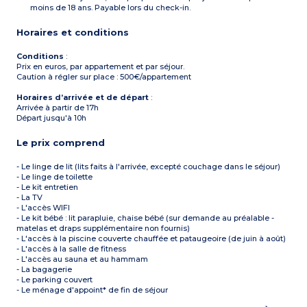
*
PMR : personne à
moins de 18 ans. Payable lors du check-in.
mobilité réduite
Horaires et conditions
Conditions
:
Prix en euros, par appartement et par séjour.
Caution à régler sur place : 500€/appartement
Horaires d’arrivée et de départ
:
Arrivée à partir de 17h
Départ jusqu'à 10h
Le prix comprend
- Le linge de lit (lits faits à l'arrivée, excepté couchage dans le séjour)
- Le linge de toilette
- Le kit entretien
- La TV
- L'accès WIFI
- Le kit bébé : lit parapluie, chaise bébé (sur demande au préalable -
matelas et draps supplémentaire non fournis)
- L'accès à la piscine couverte chauffée et pataugeoire (de juin à août)
- L'accès à la salle de fitness
- L'accès au sauna et au hammam
- La bagagerie
- Le parking couvert
- Le ménage d'appoint* de fin de séjour