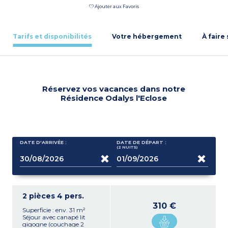
Ajouter aux Favoris
Tarifs et disponibilités
Votre hébergement
À faire
Réservez vos vacances dans notre
Résidence Odalys l'Eclose
DATE D'ARRIVÉE :
DATE DE DÉPART :
(2
NUITS
)
2 pièces 4 pers.
310 €
Superficie : env. 31 m²
Séjour avec canapé lit
gigogne (couchage 2