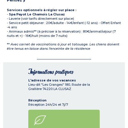
Pensez y
Services optionnels à régler sur place :
-
Spa Payot Le Chamois La Clusaz
- Laverie (voir tarifs directement sur place)
- Service petit déjeuner : 20€/adulte - 14€/enfant (-12 ans) - Offert Enfant
-4 ans
- Animaux admis** (à préciser à la réservation) : 80€/animal/séjour (7
nuits et +) - 16€/nuit (moins de 7 nuits)
**
Avec carnet de vaccinations à jour et tatouage. Les chiens doivent
être tenus en laisse dans l'enceinte de la résidence
Informations pratiques
L'adresse de vos vacances
Lieu-dit "Les Granges" 180, Route de la
Grallière
74220
LA CLUSAZ
Réception
Réception 24h/24 et 7j/7