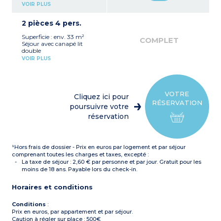
Kitchenette équipée
VOIR PLUS
(plaque vitrocéramique,
réfrigérateur)
2 pièces 4 pers.
Salle de bains aménagée
(vasque, miroir, douche)
Superficie : env. 33 m²
COMPLET
Séjour avec canapé lit
double
Kitchenette équipée
VOIR PLUS
(plaque vitrocéramique,
réfrigérateur, lave-vaisselle)
Chambre avec lit double
ou lits simples (selon
disponibilités)
VOTRE
Cliquez ici pour
Salle de bain aménagée
RÉSERVATION
(vasque, miroir, baignoire
poursuivre votre
ou douche, selon
réservation
disponibilité)
¹Hors frais de dossier - Prix en euros par logement et par séjour
comprenant toutes les charges et taxes, excepté :
La taxe de séjour : 2,60 € par personne et par jour. Gratuit pour les
moins de 18 ans. Payable lors du check-in.
Horaires et conditions
Conditions
:
Prix en euros, par appartement et par séjour.
Caution à régler sur place : 500€