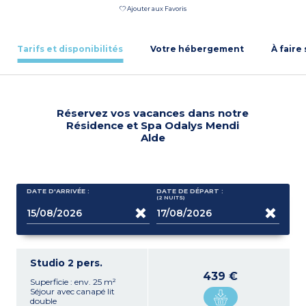
Ajouter aux Favoris
Tarifs et disponibilités
Votre hébergement
À faire
Réservez vos vacances dans notre
Résidence et Spa Odalys Mendi
Alde
DATE D'ARRIVÉE :
DATE DE DÉPART :
(2
NUITS
)
Studio 2 pers.
439 €
Superficie : env. 25 m²
Séjour avec canapé lit
double