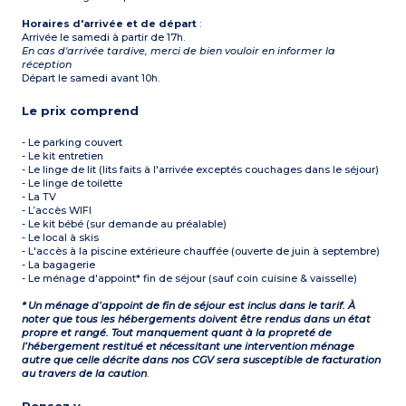
Horaires d'arrivée et de départ
:
Arrivée le samedi à partir de 17h.
En cas d'arrivée tardive, merci de bien vouloir en informer la
réception
Départ le samedi avant 10h.
Le prix comprend
- Le parking couvert
- Le kit entretien
- Le linge de lit (lits faits à l'arrivée exceptés couchages dans le séjour)
- Le linge de toilette
- La TV
- L’accès WIFI
- Le kit bébé (sur demande au préalable)
- Le local à skis
- L'accès à la piscine extérieure chauffée (ouverte de juin à septembre)
- La bagagerie
- Le ménage d'appoint* fin de séjour (sauf coin cuisine & vaisselle)
* Un ménage d’appoint de fin de séjour est inclus dans le tarif. À
noter que tous les hébergements doivent être rendus dans un état
propre et rangé. Tout manquement quant à la propreté de
l’hébergement restitué et nécessitant une intervention ménage
autre que celle décrite dans nos CGV sera susceptible de facturation
au travers de la caution
.