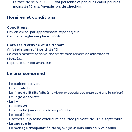
La taxe de séjour : 2,60 € par personne et par jour. Gratuit pour les
moins de 18 ans. Payable lors du check-in.
Horaires et conditions
Conditions
:
Prix en euros, par appartement et par séjour.
Caution à régler sur place : 500€
Horaires d'arrivée et de départ
:
Arrivée le samedi à partir de 17h.
En cas d'arrivée tardive, merci de bien vouloir en informer la
réception
Départ le samedi avant 10h.
Le prix comprend
- Le parking couvert
- Le kit entretien
- Le linge de lit (lits faits à l'arrivée exceptés couchages dans le séjour)
- Le linge de toilette
- La TV
- L’accès WIFI
- Le kit bébé (sur demande au préalable)
- Le local à skis
- L'accès à la piscine extérieure chauffée (ouverte de juin à septembre)
- La bagagerie
- Le ménage d'appoint* fin de séjour (sauf coin cuisine & vaisselle)