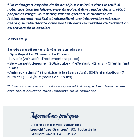
* Un ménage d’appoint de fin de séjour est inclus dans le tarif. À
noter que tous les hébergements doivent être rendus dans un état
propre et rangé. Tout manquement quant à la propreté de
l’hébergement restitué et nécessitant une intervention ménage
autre que celle décrite dans nos CGV sera susceptible de facturation
au travers de la caution
.
Pensez y
Services optionnels à régler sur place :
-
Spa Payot Le Chamois La Clusaz
- Laverie (voir tarifs directement sur place)
- Service petit déjeuner : 20€/adulte - 14€/enfant (-12 ans) - Offert Enfant
-4 ans
- Animaux admis** (à préciser à la réservation) : 80€/animal/séjour (7
nuits et +) - 16€/nuit (moins de 7 nuits)
**
Avec carnet de vaccinations à jour et tatouage. Les chiens doivent
être tenus en laisse dans l'enceinte de la résidence
Informations pratiques
L'adresse de vos vacances
Lieu-dit "Les Granges" 180, Route de la
Grallière
74220
LA CLUSAZ