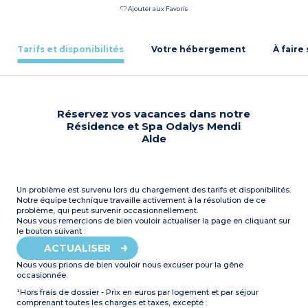
Ajouter aux Favoris
Tarifs et disponibilités
Votre hébergement
À faire
Réservez vos vacances dans notre
Résidence et Spa Odalys Mendi
Alde
Un problème est survenu lors du chargement des tarifs et disponibilités.
Notre équipe technique travaille activement à la résolution de ce
problème, qui peut survenir occasionnellement.
Nous vous remercions de bien vouloir actualiser la page en cliquant sur
le bouton suivant :
ACTUALISER
Nous vous prions de bien vouloir nous excuser pour la gêne
occasionnée.
¹Hors frais de dossier - Prix en euros par logement et par séjour
comprenant toutes les charges et taxes, excepté :