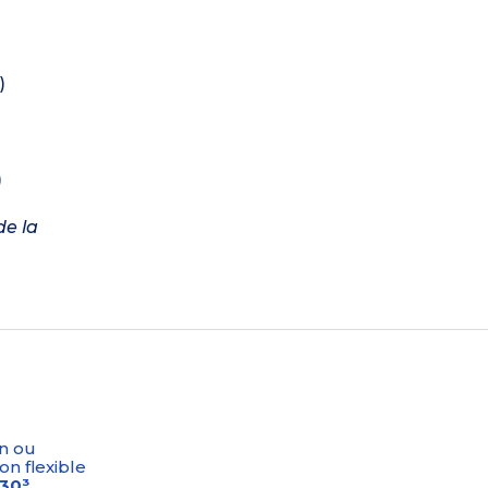
)
)
de la
n ou
on flexible
-30³