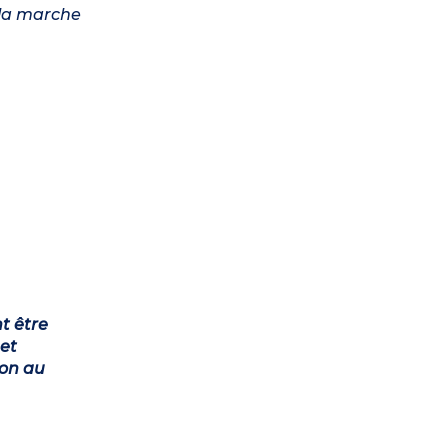
a la marche
t être
et
ion au