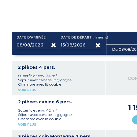
DATE D'ARRIVÉE :
DATE DE DÉPART :
(7
NUITS
)
Du 08/08/20
2 pièces 4 pers.
Superficie : env. 34 m²
CO
Séjour avec canapé lit gigogne
Chambre avec lit double
Kitchenette équipée (plaque vitrocéramique,
VOIR PLUS
micro-ondes/grill, lave-vaisselle, cafetière, hotte)
Salle de bain (sèche-cheveux) ou salle de douche
avec WC
2 pièces cabine 6 pers.
Balcon
1 
Superficie : env. 42 m²
Séjour avec canapé lit gigogne
Chambre avec lit double
Cabine avec 2 lits superposés
VOIR PLUS
Kitchenette équipée (plaque vitrocéramique,
micro-ondes/grill, lave-vaisselle, cafetière, hotte)
Salle de bain (sèche-cheveux) avec WC
3 pièces coin Montagne 7 pers.