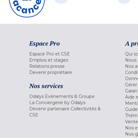
Espace Pro
A pr
Espace Pro et CSE
Qui s
Emplois et stages
Nous 
Relations presse
Nos a
Devenir propriétaire
Condi
Donné
Nos services
Gérer
Garant
Odalys Evènements & Groupe
Aide 
La Conciergerie by Odalys
Menti
Devenir partenaire Collectivités &
Guide
CSE
Théma
Vente
Nos 
Nos g