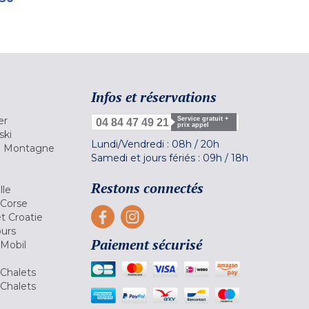
Infos et réservations
er
Service gratuit +
04 84 47 49 21
prix appel
ski
Lundi/Vendredi :
08h
/
20h
la Montagne
Samedi et jours fériés :
09h
/
18h
a
Restons connectés
lle
 Corse
et Croatie
ours
Paiement sécurisé
 Mobil
Chalets
Chalets