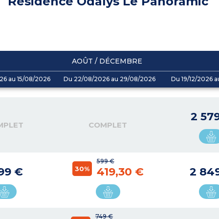
Résidence Odalys Le Panoramic
AOÛT / DÉCEMBRE
26 au 15/08/2026
Du 22/08/2026 au 29/08/2026
Du 19/12/2026 a
2 57
MPLET
COMPLET
599 €
30%
199 €
419,30 €
2 84
749 €