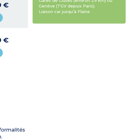
Gares de Cluses (environ 29 km) ou
9 €
Genève (TGV depuis Paris).
Liaison car jusqu’à Flaine
9 €
 formalités
.