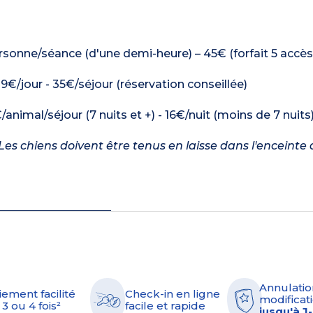
onne/séance (d'une demi-heure) – 45€ (forfait 5 accès
: 9€/jour - 35€/séjour (réservation conseillée)
/animal/séjour (7 nuits et +) - 16€/nuit (moins de 7 nuits
es chiens doivent être tenus en laisse dans l'enceinte 
Annulatio
iement facilité
Check-in en ligne
modificati
 3 ou 4 fois²
facile et rapide
jusqu'à J