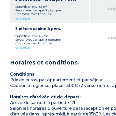
Balcon
Superficie : env. 55 m²
CO
Séjour avec canapé lit gigogne
Chambre avec lit double
Chambre avec 2 lits simples
VOIR PLUS
+ 1 lit simple en coin montagne*
Kitchenette équipée (plaque vitrocéramique,
micro-ondes/grill, lave-vaisselle, cafetière, hotte)
3 pièces cabine 8 pers.
Salle de bain (sèche-cheveux) + salle de douche
+ 2 WC (dont un séparé)
Superficie : env. 63 m²
CO
Balcon
Séjour avec canapé lit gigogne
*
Coin montagne est une pièce type cabine
Chambre avec lit double
Chambre avec 2 lits simples
VOIR PLUS
Cabine avec 2 lits superposés
Kitchenette équipée (plaque vitrocéramique,
micro-ondes/grill, lave-vaisselle, cafetière, hotte)
Horaires et conditions
Salle de bain + salle de douche (sèche-cheveux)
+ 2 WC (dont un séparé)
Balcon
Conditions
:
Prix en euros, par appartement et par séjour.
Caution à régler sur place : 300€ (2 versements 
Horaires d'arrivée et de départ
:
Arrivée le samedi à partir de 17h.
Selon les horaires d’ouverture de la réception et po
d’arrivée dans l’après-midi, à partir de 15h30. Les 