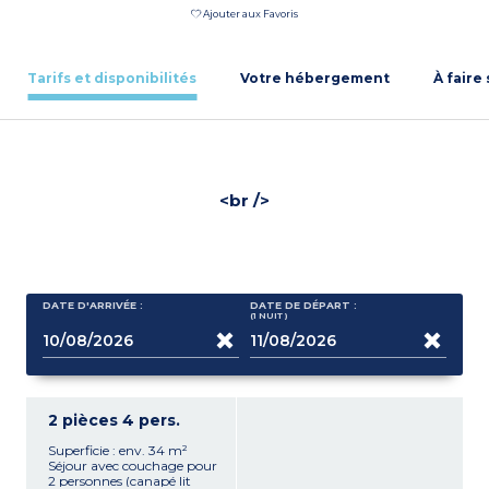
Ajouter aux Favoris
Tarifs et disponibilités
Votre hébergement
À faire
<br />
DATE D'ARRIVÉE :
DATE DE DÉPART :
(1
NUIT
)
2 pièces 4 pers.
Superficie : env. 34 m²
Séjour avec couchage pour
2 personnes (canapé lit