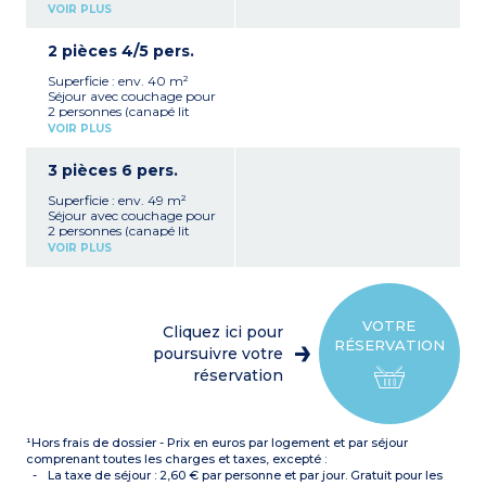
gigogne ou BZ)
VOIR PLUS
Kitchenette équipée avec
plaque vitrocéramique,
2 pièces 4/5 pers.
hotte, micro-ondes/gril,
réfrigérateur, lave-vaisselle,
Superficie : env. 40 m²
cafetière à capsules et
Séjour avec couchage pour
filtres
2 personnes (canapé lit
Chambre avec un lit
gigogne ou BZ) et
double
VOIR PLUS
couchage d'appoint
Salle de bain et WC séparé
supplémentaire
Coffre fort
3 pièces 6 pers.
Kitchenette équipée
(plaque vitrocéramique,
Superficie : env. 49 m²
hotte, micro-ondes/gril,
Séjour avec couchage pour
réfrigérateur, lave-vaisselle,
2 personnes (canapé lit
cafetière à capsules et
gigogne ou BZ)
filtres)
VOIR PLUS
Kitchenette équipée
Chambre avec un lit
(plaque vitrocéramique,
double
hotte, micro-ondes/gril,
Salle de bain et WC séparé
réfrigérateur, lave-vaisselle,
Coffre fort
cafetière à capsules et
VOTRE
Cliquez ici pour
filtres)
RÉSERVATION
Chambre avec un lit
poursuivre votre
double
réservation
Chambre avec 2 lits
simples
Salle de bain avec
baignoire + WC séparé +
¹Hors frais de dossier - Prix en euros par logement et par séjour
salle de douche
Coffre fort
comprenant toutes les charges et taxes, excepté :
La taxe de séjour : 2,60 € par personne et par jour. Gratuit pour les