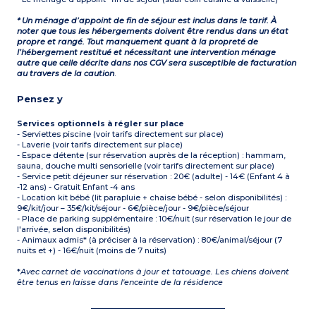
* Un ménage d’appoint de fin de séjour est inclus dans le tarif. À
noter que tous les hébergements doivent être rendus dans un état
propre et rangé. Tout manquement quant à la propreté de
l’hébergement restitué et nécessitant une intervention ménage
autre que celle décrite dans nos CGV sera susceptible de facturation
au travers de la caution
.
Pensez y
Services optionnels à régler sur place
- Serviettes piscine (voir tarifs directement sur place)
- Laverie (voir tarifs directement sur place)
- Espace détente (sur réservation auprès de la réception) : hammam,
sauna, douche multi sensorielle (voir tarifs directement sur place)
- Service petit déjeuner sur réservation : 20€ (adulte) - 14€ (Enfant 4 à
-12 ans) - Gratuit Enfant -4 ans
- Location kit bébé (lit parapluie + chaise bébé - selon disponibilités) :
9€/kit/jour – 35€/kit/séjour - 6€/pièce/jour - 9€/pièce/séjour
- Place de parking supplémentaire : 10€/nuit (sur réservation le jour de
l'arrivée, selon disponibilités)
- Animaux admis* (à préciser à la réservation) : 80€/animal/séjour (7
nuits et +) - 16€/nuit (moins de 7 nuits)
*
Avec carnet de vaccinations à jour et tatouage. Les chiens doivent
être tenus en laisse dans l'enceinte de la résidence