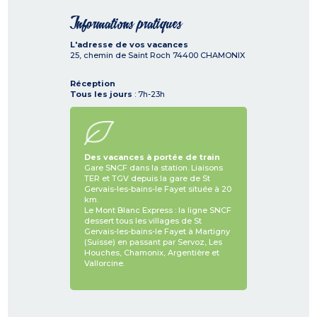
Informations pratiques
L'adresse de vos vacances
25, chemin de Saint Roch
74400
CHAMONIX
Réception
Tous les jours
: 7h-23h
Des vacances à portée de train
Gare SNCF dans la station. Liaisons
TER et TGV depuis la gare de St
Gervais-les-bains-le Fayet située à 20
km.
Le Mont Blanc Express : la ligne SNCF
dessert tous les villages de St
Gervais-les-bains-le Fayet à Martigny
(Suisse) en passant par Servoz, Les
Houches, Chamonix, Argentière et
Vallorcine.