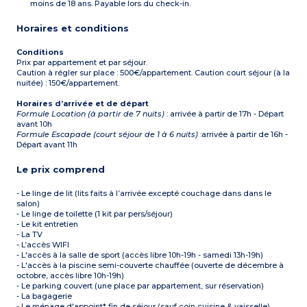
moins de 18 ans. Payable lors du check-in.
Horaires et conditions
Conditions
Prix par appartement et par séjour.
Caution à régler sur place : 500€/appartement. Caution court séjour (à la
nuitée) : 150€/appartement.
Horaires d’arrivée et de départ
Formule Location (à partir de 7 nuits)
: arrivée à partir de 17h - Départ
avant 10h
Formule Escapade (court séjour de 1 à 6 nuits)
:arrivée à partir de 16h -
Départ avant 11h
Le prix comprend
- Le linge de lit (lits faits à l’arrivée excepté couchage dans dans le
salon)
- Le linge de toilette (1 kit par pers/séjour)
- Le kit entretien
- La TV
- L’accès WIFI
- L'accès à la salle de sport (accès libre 10h-19h - samedi 13h-19h)
- L'accès à la piscine semi-couverte chauffée (ouverte de décembre à
octobre, accès libre 10h-19h)
- Le parking couvert (une place par appartement, sur réservation)
- La bagagerie
- Le ménage d'appoint* fin de séjour (sauf coin cuisine & vaisselle)