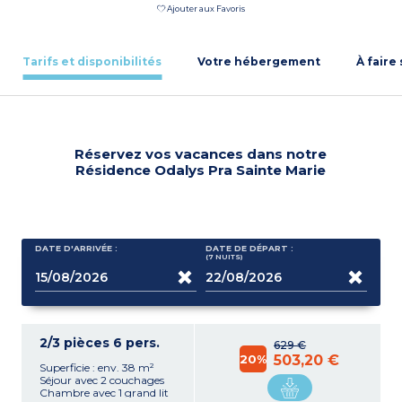
Ajouter aux Favoris
Tarifs et disponibilités
Votre hébergement
À faire
Réservez vos vacances dans notre
Résidence Odalys Pra Sainte Marie
DATE D'ARRIVÉE :
DATE DE DÉPART :
(7
NUITS
)
2/3 pièces 6 pers.
629 €
20%
503,20 €
Superficie : env. 38 m²
Séjour avec 2 couchages
Chambre avec 1 grand lit