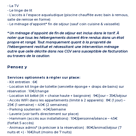
- La TV
- Le linge de lit
- L’accès à l’espace aqualudique (piscine chauffée avec bain à remous,
salle de remise en forme)
- Le ménage d'appoint* fin de séjour (sauf coin cuisine & vaisselle)
* Un ménage d’appoint de fin de séjour est inclus dans le tarif. À
noter que tous les hébergements doivent être rendus dans un état
propre et rangé. Tout manquement quant à la propreté de
l’hébergement restitué et nécessitant une intervention ménage
autre que celle décrite dans nos CGV sera susceptible de facturation
au travers de la caution
.
Pensez y
Services optionnels à régler sur place:
- Kit entretien : 6€
- Location kit linge de toilette (serviette éponge + draps de bains) sur
réservation : 10€/change
- Location kit bébé (lit + chaise haute + baignoire) : 9€/jour – 35€/séjour
- Accès WIFI dans les appartements (limité à 2 appareils) : 8€ (1 jour) –
25€ (1 semaine) – 40€ (2 semaines)
- Parking souterrain : 40€/semaine
- Laverie (voir tarifs directement sur place)
- Hammam (accès aux installations) : 10€/personne/séance – 45€
(forfait 5 accès)
- Animaux admis* (à préciser à la réservation) : 80€/animal/séjour (7
nuits et +) - 16€/nuit (moins de 7 nuits)