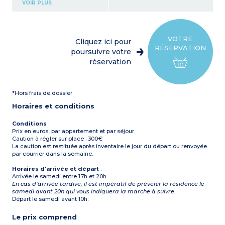
Chambre avec 2 lits
VOIR PLUS
superposés
Kitchenette équipée
(réfrigérateur, plaque
vitrocéramique, micro-
ondes gril, lave-vaisselle)
VOTRE
Cliquez ici pour
Salle de bains
RÉSERVATION
WC séparé
poursuivre votre
réservation
*Hors frais de dossier
Horaires et conditions
Conditions
:
Prix en euros, par appartement et par séjour.
Caution à régler sur place : 300€
La caution est restituée après inventaire le jour du départ ou renvoyée
par courrier dans la semaine.
Horaires d'arrivée et départ
:
Arrivée le samedi entre 17h et 20h.
En cas d’arrivée tardive, il est impératif de prévenir la résidence le
samedi avant 20h qui vous indiquera la marche à suivre.
Départ le samedi avant 10h.
Le prix comprend