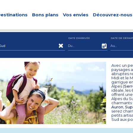
estinations
Bons plans
Vos envies
Découvrez-nous
DATE D'ARRIVÉE
DATE DE DÉPAR
Sud
Avec un pet
paysages a
abruptes r
Midi et le 
garrigue en
Alpes (
Serr
idéale, les
offrent une
Alpes du Su
charmants v
Auron
,
Sup
serez char
petits arti
Sud aux po