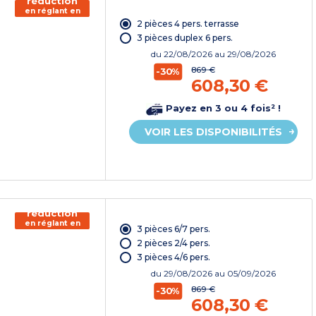
réduction
en réglant en
chèque
2 pièces 4 pers. terrasse
vacances*
3 pièces duplex 6 pers.
du
22/08/2026
au 29/08/2026
869 €
-30%
608,30 €
Payez en 3 ou 4 fois² !
VOIR LES DISPONIBILITÉS
150€ de
réduction
en réglant en
3 pièces 6/7 pers.
chèque
vacances*
2 pièces 2/4 pers.
3 pièces 4/6 pers.
du
29/08/2026
au 05/09/2026
869 €
-30%
608,30 €