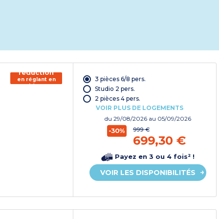
150€ de
réduction
3 pièces 6/8 pers.
en réglant en
chèque
Studio 2 pers.
vacances*
2 pièces 4 pers.
VOIR PLUS DE LOGEMENTS
du
29/08/2026
au 05/09/2026
999 €
-30%
699,30 €
Payez en 3 ou 4 fois² !
VOIR LES DISPONIBILITÉS
150€ de