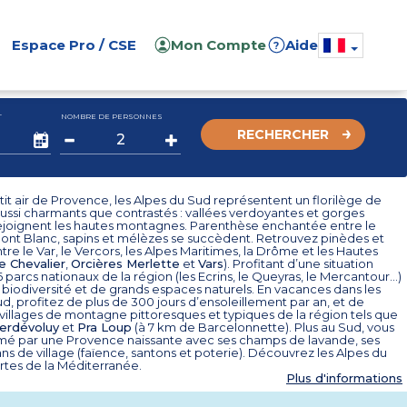
Espace Pro / CSE
Mon Compte
Aide
?
T
NOMBRE DE PERSONNES
RECHERCHER
it air de Provence, les Alpes du Sud représentent un florilège de
ussi charmants que contrastés : vallées verdoyantes et gorges
ejoignent les hautes montagnes. Parenthèse enchantée entre le
Mont Blanc, sapins et mélèzes se succèdent. Retrouvez pinèdes et
tre le Var, le Vercors, les Alpes Maritimes, la Drôme et les Hautes
e Chevalier
,
Orcières Merlette
et
Vars
). Profitant d’une situation
 6 parcs nationaux de la région (les Ecrins, le Queyras, le Mercantour…)
 biodiversité et de grands espaces naturels. En vacances dans les
d, profitez de plus de 300 jours d’ensoleillement par an, et de
illages de montagne pittoresques et typiques de la région tels que
erdévoluy
et
Pra Loup
(à 7 km de Barcelonnette). Plus au Sud, vous
mé par une Provence naissante avec ses champs de lavande, ses
sans de village (faïence, santons et poterie). Découvrez les Alpes du
rtes de la Méditerranée.
Plus d'informations