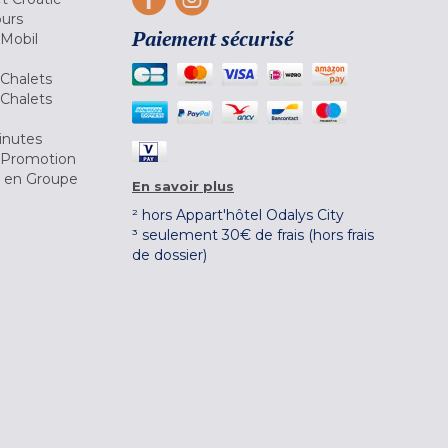
ours
Paiement sécurisé
 Mobil
Chalets
Chalets
inutes
 Promotion
r en Groupe
En savoir plus
² hors Appart'hôtel Odalys City
³ seulement 30€ de frais (hors frais
de dossier)