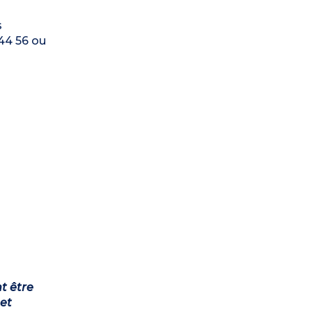
s
 44 56 ou
t être
et