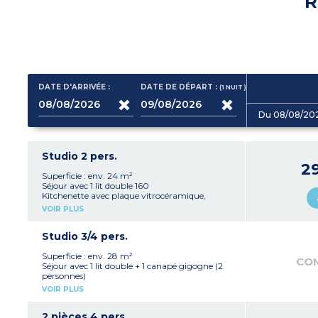
R
DATE D'ARRIVÉE :
DATE DE DÉPART :
(1
NUIT
)
Du 08/08/20
Studio 2 pers.
2
Superficie : env. 24 m²
Séjour avec 1 lit double 160
Kitchenette avec plaque vitrocéramique,
réfrigérateur, micro-ondes, lave-vaisselle,
VOIR PLUS
cafetière à capsules, cafetière à filtre, bouilloire
Salle de bain avec baignoire et WC
Fenêtre en arc "bow-window"
Studio 3/4 pers.
Climatisation
Superficie : env. 28 m²
CO
Séjour avec 1 lit double + 1 canapé gigogne (2
personnes)
Kitchenette avec plaque chauffante,
VOIR PLUS
réfrigérateur, micro-ondes, lave-vaisselle,
cafetière à capsules, cafetière filtre
Salle de bain avec baignoire avec WC
2 pièces 4 pers.