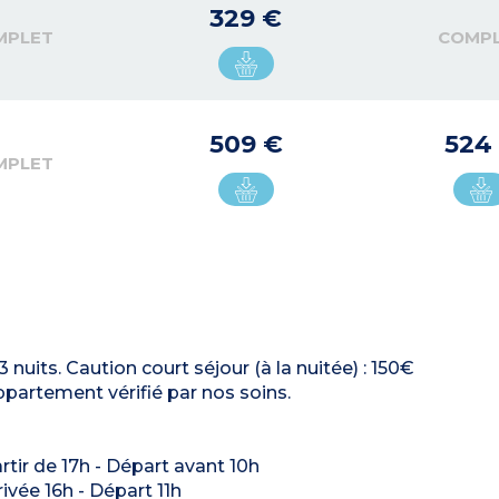
329 €
MPLET
COMP
509 €
524
MPLET
3 nuits. Caution court séjour (à la nuitée) : 150€
appartement vérifié par nos soins.
artir de 17h - Départ avant 10h
rivée 16h - Départ 11h