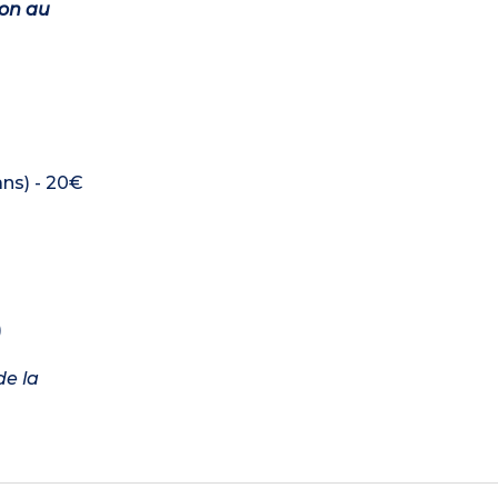
ion au
ans) - 20€
)
de la