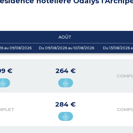
ésidence hôtelière Odalys l'Archipe
AOÛT
26 au 09/08/2026
Du 09/08/2026 au 10/08/2026
Du 13/08/2026 a
99 €
264 €
COMP
284 €
MPLET
COMP