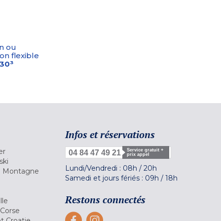
n ou
on flexible
-30³
Infos et réservations
er
Service gratuit +
04 84 47 49 21
prix appel
ski
Lundi/Vendredi :
08h
/
20h
la Montagne
Samedi et jours fériés :
09h
/
18h
a
Restons connectés
lle
 Corse
et Croatie