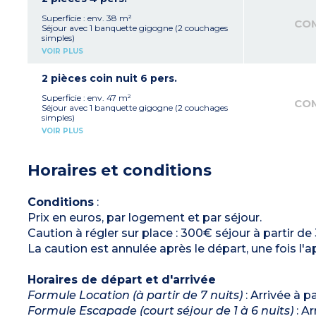
Climatisation
Superficie : env. 38 m²
CO
Séjour avec 1 banquette gigogne (2 couchages
simples)
Kitchenette avec plaque chauffante,
VOIR PLUS
réfrigérateur, micro-ondes, cafetière à capsules,
cafetière filtre, lave-vaisselle (excepté dans 2
appartements)
2 pièces coin nuit 6 pers.
1 chambre avec 1 lit double
Salle de bain avec baignoire (sauf logement
Superficie : env. 47 m²
CO
PMR avec douche) et WC
Séjour avec 1 banquette gigogne (2 couchages
Balcon ou terrasse (excepté dans 2
simples)
appartements)
Kitchenette avec plaque chauffante,
VOIR PLUS
réfrigérateur, micro-ondes, lave-vaisselle,
cafetière à capsules, cafetière filtre
1 chambre avec 1 lit double
Horaires et conditions
1 coin nuit avec 2 lits simples
Salle de bain avec baignoire, WC séparé
Climatisation
Conditions
:
Prix en euros, par logement et par séjour.
Caution à régler sur place : 300€ séjour à partir de 
La caution est annulée après le départ, une fois l'
Horaires de départ et d'arrivée
Formule Location (à partir de 7 nuits)
: Arrivée à p
Formule Escapade (court séjour de 1 à 6 nuits)
: Ar