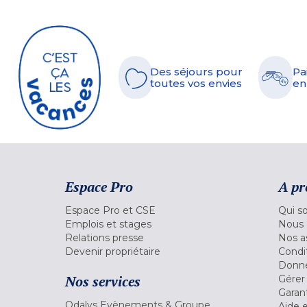
Des séjours pour
Pa
toutes vos envies
en
Espace Pro
A pr
Espace Pro et CSE
Qui s
Emplois et stages
Nous 
Relations presse
Nos a
Devenir propriétaire
Condi
Donné
Nos services
Gérer
Garant
Odalys Evènements & Groupe
Aide 