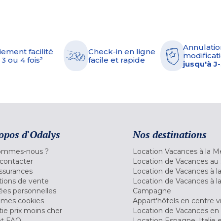
Annulatio
iement facilité
Check-in en ligne
modificati
 3 ou 4 fois²
facile et rapide
jusqu'à J
opos d'Odalys
Nos destinations
ommes-nous ?
Location Vacances à la M
contacter
Location de Vacances au 
ssurances
Location de Vacances à 
tions de vente
Location de Vacances à l
es personnelles
Campagne
 mes cookies
Appart'hôtels en centre vi
ie prix moins cher
Location de Vacances en
et FAQ
Location Espagne, Italie 