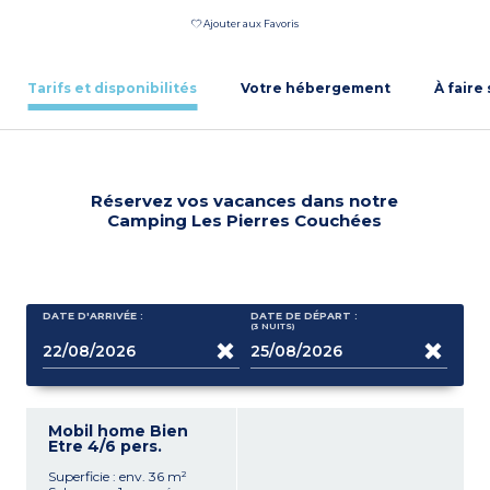
Ajouter aux Favoris
Tarifs et disponibilités
Votre hébergement
À faire
Réservez vos vacances dans notre
Camping Les Pierres Couchées
DATE D'ARRIVÉE :
DATE DE DÉPART :
(3
NUITS
)
Mobil home Bien
Etre 4/6 pers.
Superficie : env. 36 m²