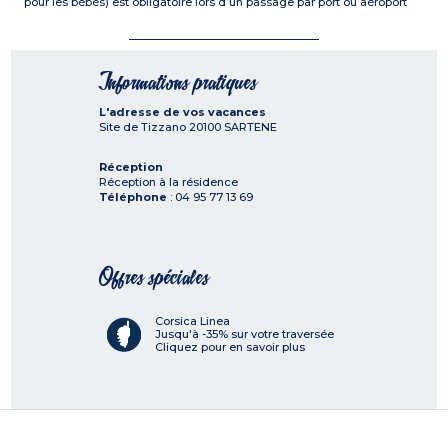
pour les bébés) est obligatoire lors d’un passage par port ou aéroport
Informations pratiques
L'adresse de vos vacances
Site de Tizzano
20100
SARTENE
Réception
Réception à la résidence
Téléphone
: 04 95 77 13 69
Offres spéciales
Corsica Linea
Jusqu'à -35% sur votre traversée
Cliquez pour en savoir plus