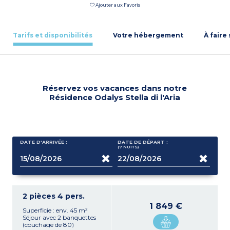
Ajouter aux Favoris
Tarifs et disponibilités
Votre hébergement
À faire
Réservez vos vacances dans notre
Résidence Odalys Stella di l'Aria
DATE D'ARRIVÉE :
DATE DE DÉPART :
(7
NUITS
)
2 pièces 4 pers.
1 849 €
Superficie : env. 45 m²
Séjour avec 2 banquettes
(couchage de 80)