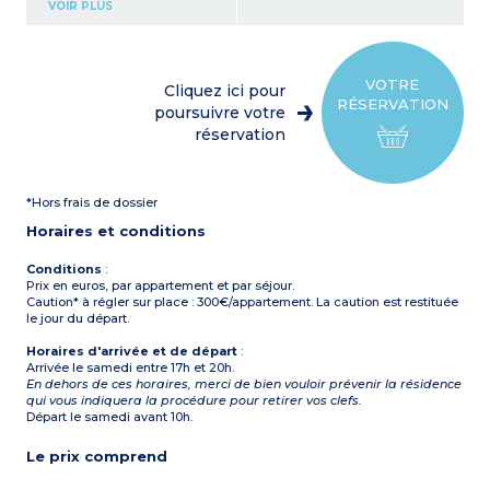
Chambre avec un lit
VOIR PLUS
double en 140
Coin cuisine avec plaque
électrique, micro-
ondes/gril, réfrigérateur
Salle de bains, WC séparé
VOTRE
Cliquez ici pour
Terrasse de 12 m² avec vue
RÉSERVATION
sur piscine
poursuivre votre
réservation
*Hors frais de dossier
Horaires et conditions
Conditions
:
Prix en euros, par appartement et par séjour.
Caution* à régler sur place : 300€/appartement. La caution est restituée
le jour du départ.
Horaires d'arrivée et de départ
:
Arrivée le samedi entre 17h et 20h.
En dehors de ces horaires, merci de bien vouloir prévenir la résidence
qui vous indiquera la procédure pour retirer vos clefs.
Départ le samedi avant 10h.
Le prix comprend