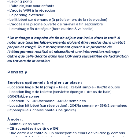
- Le ping pong
- L’aire de jeux pour enfants
- L’accès WIFI à la réception
- Le parking extérieur
- Le lit bébé sur demande (à préciser lors de la réservation)
- L’accès à la piscine ouverte de mi-avril à fin septembre
- Le ménage fin de séjour (hors cuisine & vaisselle)
* Un ménage d’appoint de fin de séjour est inclus dans le tarif. À
noter que tous les hébergements doivent être rendus dans un état
propre et rangé. Tout manquement quant à la propreté de
l’hébergement restitué et nécessitant une intervention ménage
autre que celle décrite dans nos CGV sera susceptible de facturation
au travers de la caution
.
Pensez y
Services optionnels à régler sur place :
- Location linge de lit (draps + taies) : 12€/lit simple - 16€/lit double
- Location linge de toilette (serviette éponge + draps de bain) :
6.50€/kit/personne
- Location TV : 30€/semaine - 40€/2 semaines
- Location kit bébé (sur réservation) : 20€/la semaine - 35€/2 semaines
(lit parapluie + chaise haute + baignoire)
À noter
:
- Animaux non admis
- CB acceptées à partir de 15€
- Une carte d’identité ou un passeport en cours de validité (y compris