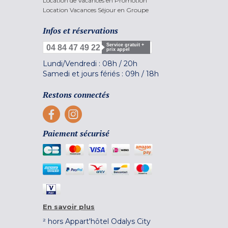
Location de Vacances en Promotion
Location Vacances Séjour en Groupe
Infos et réservations
Service gratuit +
04 84 47 49 22
prix appel
Lundi/Vendredi :
08h
/
20h
Samedi et jours fériés :
09h
/
18h
Restons connectés
Paiement sécurisé
En savoir plus
² hors Appart'hôtel Odalys City