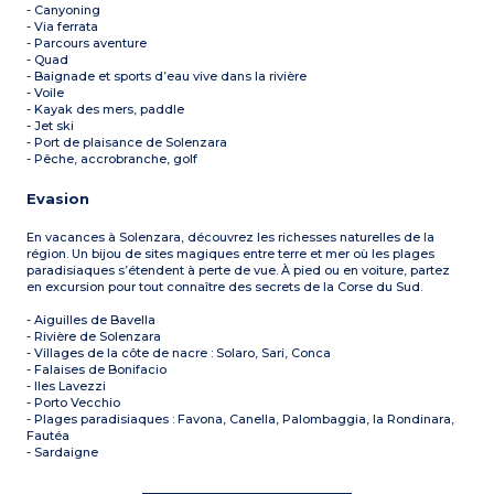
- Canyoning
- Via ferrata
- Parcours aventure
- Quad
- Baignade et sports d’eau vive dans la rivière
- Voile
- Kayak des mers, paddle
- Jet ski
- Port de plaisance de Solenzara
- Pêche, accrobranche, golf
Evasion
En vacances à Solenzara, découvrez les richesses naturelles de la
région. Un bijou de sites magiques entre terre et mer où les plages
paradisiaques s’étendent à perte de vue. À pied ou en voiture, partez
en excursion pour tout connaître des secrets de la Corse du Sud.
- Aiguilles de Bavella
- Rivière de Solenzara
- Villages de la côte de nacre : Solaro, Sari, Conca
- Falaises de Bonifacio
- Iles Lavezzi
- Porto Vecchio
- Plages paradisiaques : Favona, Canella, Palombaggia, la Rondinara,
Fautéa
- Sardaigne