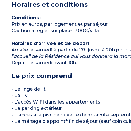
Horaires et conditions
1 chambre avec 2 lits simples
Salle de douche
WC séparé pour la plupart
Terrasse et jardinet privatif
Conditions
:
Climatisation
Prix en euros, par logement et par séjour.
Caution à régler sur place : 300€/villa.
Horaires d'arrivée et de départ
Arrivée le samedi à partir de 17h jusqu'à 20h pour l
l’accueil de la Résidence qui vous donnera la marc
Départ le samedi avant 10h.
Le prix comprend
- Le linge de lit
- La TV
- L’accès WIFI dans les appartements
- Le parking extérieur
- L'accès à la piscine ouverte de mi-avril à septem
- Le ménage d'appoint* fin de séjour (sauf coin cuis