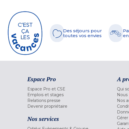
Des séjours pour
Pa
toutes vos envies
en
Espace Pro
A pr
Espace Pro et CSE
Qui s
Emplois et stages
Nous 
Relations presse
Nos a
Devenir propriétaire
Condi
Donné
Nos services
Gérer
Garant
Odalys Evènements & Groupe