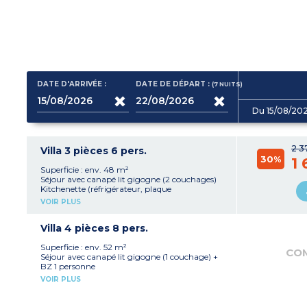
DATE D'ARRIVÉE :
DATE DE DÉPART :
(7
NUITS
)
Du 15/08/20
2 3
Villa 3 pièces 6 pers.
30%
1 
Superficie : env. 48 m²
Séjour avec canapé lit gigogne (2 couchages)
Kitchenette (réfrigérateur, plaque
vitrocéramique, micro-ondes ou four, lave-
VOIR PLUS
vaisselle)
1 chambre avec 1 lit double
1 chambre avec 2 lits simples
Villa 4 pièces 8 pers.
1 salle de douche
WC séparé pour la plupart
Superficie : env. 52 m²
CO
Terrasse et jardinet privatif
Séjour avec canapé lit gigogne (1 couchage) +
Climatisation
BZ 1 personne
Kitchenette (réfrigérateur, plaque
VOIR PLUS
vitrocéramique, micro-ondes ou four, lave-
vaisselle)
2 chambres avec 1 lit double chacune