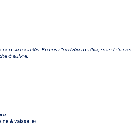
a remise des clés.
En cas d’arrivée tardive, merci de co
he à suivre.
bre
ine & vaisselle)