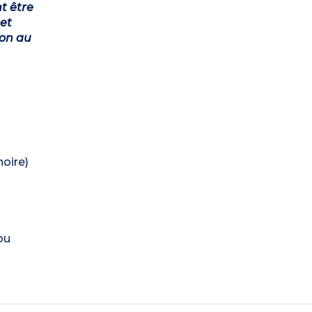
t être
et
ion au
noire)
ou