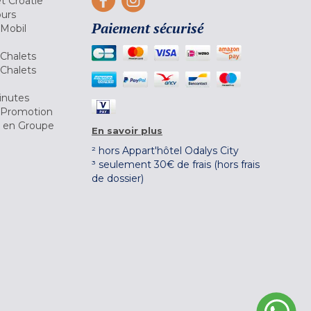
et Croatie
ours
Paiement sécurisé
 Mobil
Chalets
Chalets
inutes
 Promotion
r en Groupe
En savoir plus
² hors Appart'hôtel Odalys City
³ seulement 30€ de frais (hors frais
de dossier)