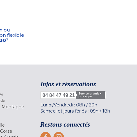
n ou
on flexible
-30³
Infos et réservations
er
Service gratuit +
04 84 47 49 21
prix appel
ski
Lundi/Vendredi :
08h
/
20h
la Montagne
Samedi et jours fériés :
09h
/
18h
a
Restons connectés
lle
 Corse