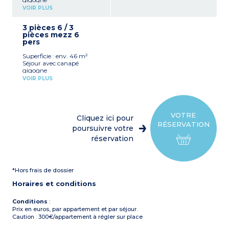
Chambre avec 1 lit double
VOIR PLUS
mezzanine
Kitchenette équipée
3 pièces 6 / 3
(réfrigérateur, plaque
pièces mezz 6
vitrocéramique, micro-
pers
ondes, lave-vaisselle)
Salle d'eau avec douche et
Superficie : env. 46 m²
WC
Séjour avec canapé
Climatisation
gigogne
Terrasse
Chambre avec 1 lit double
VOIR PLUS
Chambre avec 2 lits
simples
Kitchenette équipée
(réfrigérateur, plaque
vitrocéramique, micro-
VOTRE
Cliquez ici pour
ondes, lave-vaisselle)
RÉSERVATION
Salle d'eau avec douche et
poursuivre votre
WC
réservation
Terrasse
Climatisation
*Hors frais de dossier
Horaires et conditions
Conditions
:
Prix en euros, par appartement et par séjour.
Caution : 300€/appartement à régler sur place