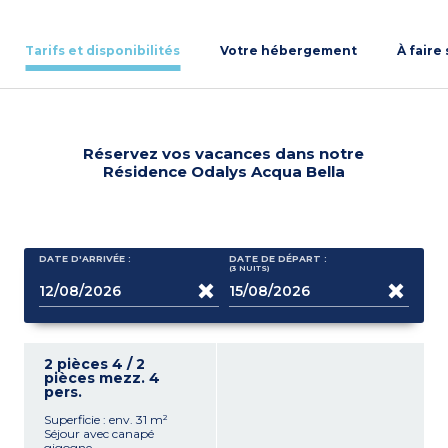
Tarifs et disponibilités
Votre hébergement
À faire
Réservez vos vacances dans notre
Résidence Odalys Acqua Bella
DATE D'ARRIVÉE :
DATE DE DÉPART :
(3
NUITS
)
2 pièces 4 / 2
pièces mezz. 4
pers.
Superficie : env. 31 m²
Séjour avec canapé
gigogne