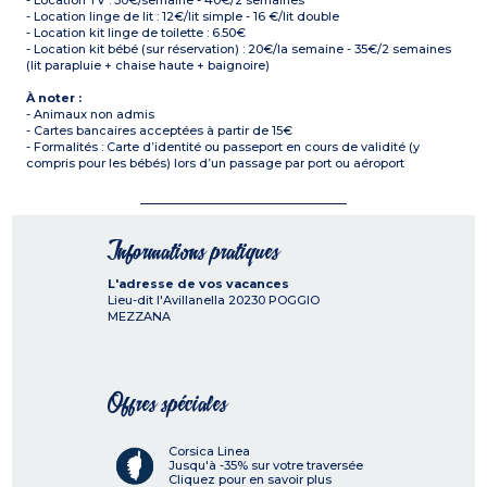
- Location TV : 30€/semaine - 40€/2 semaines
- Location linge de lit : 12€/lit simple - 16 €/lit double
- Location kit linge de toilette : 6.50€
- Location kit bébé (sur réservation) : 20€/la semaine - 35€/2 semaines
(lit parapluie + chaise haute + baignoire)
À noter :
- Animaux non admis
- Cartes bancaires acceptées à partir de 15€
- Formalités : Carte d’identité ou passeport en cours de validité (y
compris pour les bébés) lors d’un passage par port ou aéroport
Informations pratiques
L'adresse de vos vacances
Lieu-dit l'Avillanella
20230
POGGIO
MEZZANA
Offres spéciales
Corsica Linea
Jusqu'à -35% sur votre traversée
Cliquez pour en savoir plus