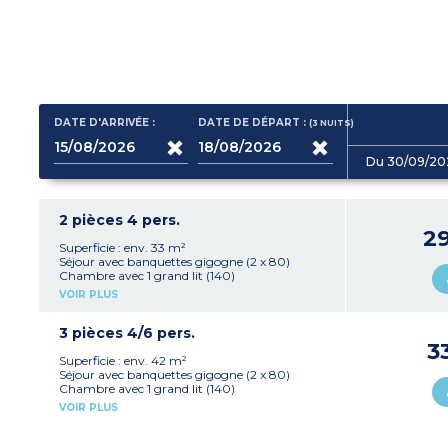
DATE D'ARRIVÉE :
DATE DE DÉPART :
(3
NUITS
)
Du 30/09/20
2 pièces 4 pers.
2
Superficie : env. 33 m²
Séjour avec banquettes gigogne (2 x 80)
Chambre avec 1 grand lit (140)
Kitchenette équipée (plaque vitrocéramique,
VOIR PLUS
micro-ondes/gril, lave-vaisselle, frigo, cafetière à
filtre)
Salle de bains, WC séparé
3 pièces 4/6 pers.
Terrasse
3
1 stationnement gratuit par appartement
Superficie : env. 42 m²
(numéroté)
Séjour avec banquettes gigogne (2 x 80)
Chambre avec 1 grand lit (140)
Chambre avec 2 lits simples (2 x 90)
VOIR PLUS
Kitchenette équipée (plaque vitrocéramique,
micro-ondes/gril, lave-vaisselle, frigo, cafetière à
filtre)