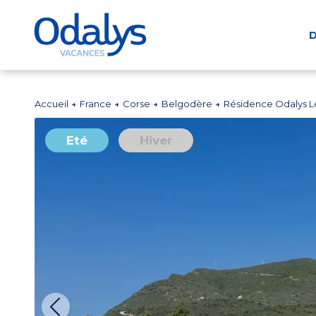
D
Accueil
France
Corse
Belgodère
Résidence Odalys Le
Eté
Hiver