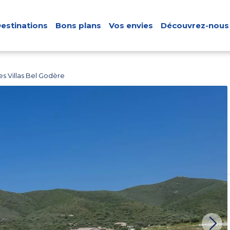
estinations
Bons plans
Vos envies
Découvrez-nous
s Villas Bel Godère