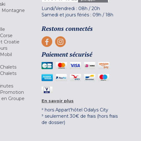
ski
Lundi/Vendredi :
08h
/
20h
la Montagne
Samedi et jours fériés :
09h
/
18h
a
Restons connectés
lle
 Corse
et Croatie
ours
Paiement sécurisé
 Mobil
Chalets
Chalets
inutes
 Promotion
r en Groupe
En savoir plus
² hors Appart'hôtel Odalys City
³ seulement 30€ de frais (hors frais
de dossier)