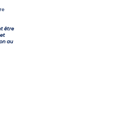
re
t être
et
ion au