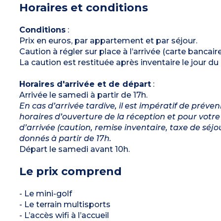
Horaires et conditions
Salle de bains, WC séparé
Terrasse
1 stationnement gratuit par appartement
(numéroté)
Conditions
:
Prix en euros, par appartement et par séjour.
Caution à régler sur place à l’arrivée (carte banc
La caution est restituée après inventaire le jour du
Horaires d'arrivée et de départ
:
Arrivée le samedi à partir de 17h.
En cas d’arrivée tardive, il est impératif de préven
horaires d’ouverture de la réception et pour votre t
d’arrivée (caution, remise inventaire, taxe de séjo
donnés à partir de 17h.
Départ le samedi avant 10h.
Le prix comprend
- Le mini-golf
- Le terrain multisports
- L’accès wifi à l’accueil