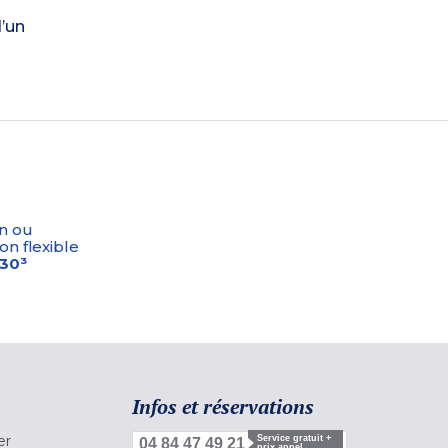
d’un
n ou
on flexible
-30³
Infos et réservations
er
Service gratuit +
04 84 47 49 21
prix appel