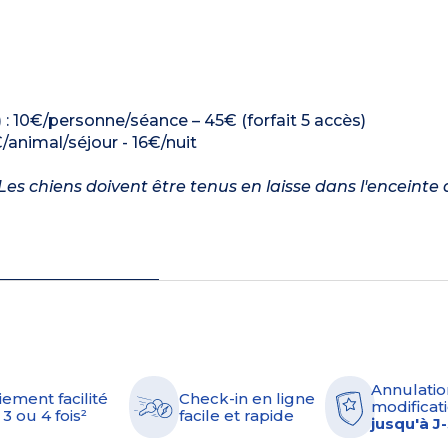
 : 10€/personne/séance – 45€ (forfait 5 accès)
/animal/séjour - 16€/nuit
es chiens doivent être tenus en laisse dans l'enceinte 
Annulatio
iement facilité
Check-in en ligne
modificati
 3 ou 4 fois²
facile et rapide
jusqu'à J