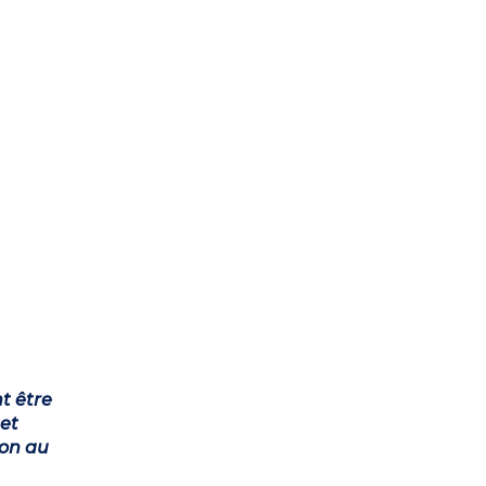
t être
et
ion au