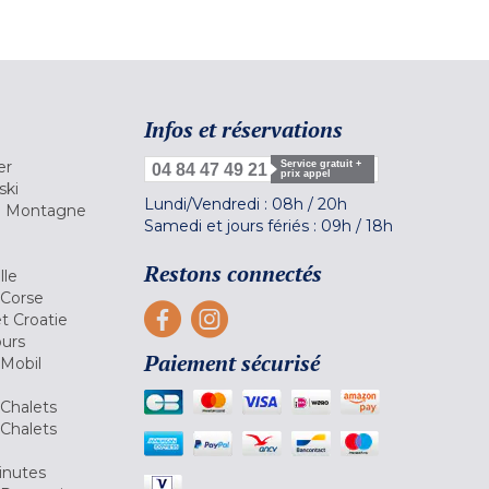
Infos et réservations
er
Service gratuit +
04 84 47 49 21
prix appel
ski
Lundi/Vendredi :
08h
/
20h
la Montagne
Samedi et jours fériés :
09h
/
18h
a
Restons connectés
lle
 Corse
et Croatie
ours
Paiement sécurisé
 Mobil
Chalets
Chalets
inutes