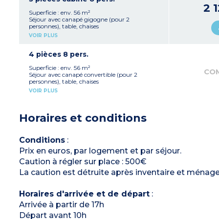
1 chambre avec 2 lits simples (zippables)
2 
Salle de bain avec douche et baignoire, WC,
Superficie : env. 56 m²
sèche-cheveux
Séjour avec canapé gigogne (pour 2
Balcon ou terrasse avec mobilier
personnes), table, chaises
Kitchenette équipée avec réfrigérateur, plaque
VOIR PLUS
de cuisson, lave-vaisselle, micro-ondes, cafetière
à capsules, bouilloire, grille-pain
1 chambre avec 1 lit double (160 x 200 cm)
4 pièces 8 pers.
1 chambre avec 2 lits simples (zippables)
1 cabine avec lits superposés
Superficie : env. 56 m²
CO
Salle de bain avec douche et baignoire, WC,
Séjour avec canapé convertible (pour 2
sèche-cheveux
personnes), table, chaises
Balcon ou terrasse avec mobilier
Kitchenette équipée avec réfrigérateur, plaque
VOIR PLUS
de cuisson, lave-vaisselle, micro-ondes, cafetière
à capsules, bouilloire, grille-pain
1 chambre avec 1 lit double (160 x 200 cm)
Horaires et conditions
2 chambres avec 2 lits simples (zippables)
Salle de bain avec douche et baignoire, WC,
sèche-cheveux
Balcon ou terrasse avec mobilier
Conditions
:
Prix en euros, par logement et par séjour.
Caution à régler sur place : 500€
La caution est détruite après inventaire et ménage 
Horaires d'arrivée et de départ
:
Arrivée à partir de 17h
Départ avant 10h