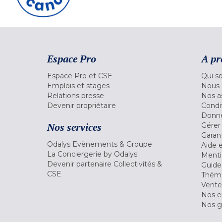
Espace Pro
A pr
Espace Pro et CSE
Qui s
Emplois et stages
Nous 
Relations presse
Nos a
Devenir propriétaire
Condi
Donné
Nos services
Gérer
Garant
Odalys Evènements & Groupe
Aide 
La Conciergerie by Odalys
Menti
Devenir partenaire Collectivités &
Guide
CSE
Théma
Vente
Nos 
Nos g