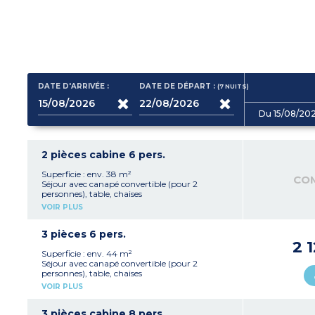
DATE D'ARRIVÉE :
DATE DE DÉPART :
(7
NUITS
)
Du 15/08/20
2 pièces cabine 6 pers.
Superficie : env. 38 m²
CO
Séjour avec canapé convertible (pour 2
personnes), table, chaises
Kitchenette équipée avec réfrigérateur, plaque
VOIR PLUS
de cuisson, lave-vaisselle, micro-ondes, cafetière
à capsules, bouilloire, grille-pain
1 chambre avec 1 lit double (160 x 200 cm)
3 pièces 6 pers.
1 cabine avec lits superposés
2 
Salle de bain avec douche (PMR) ou baignoire,
Superficie : env. 44 m²
WC, sèche-cheveux
Séjour avec canapé convertible (pour 2
Balcon ou terrasse avec mobilier
personnes), table, chaises
Kitchenette équipée avec réfrigérateur, plaque
VOIR PLUS
de cuisson, lave-vaisselle, micro-ondes, cafetière
à capsules, bouilloire, grille-pain
1 chambre avec 1 lit double (160 x 200 cm)
3 pièces cabine 8 pers.