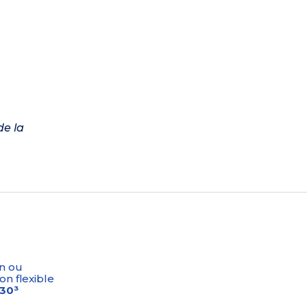
de la
n ou
on flexible
-30³