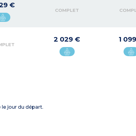
129 €
COMPLET
COMP
2 029 €
1 09
MPLET
le jour du départ.