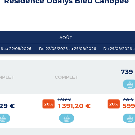
Résidence Odalys Bleu Canopée
AOÛT
26 au 22/08/2026
Du 22/08/2026 au 29/08/2026
Du 29/08/2026 a
739
MPLET
COMPLET
1 739 €
749 €
20%
20%
129 €
1 391,20 €
599