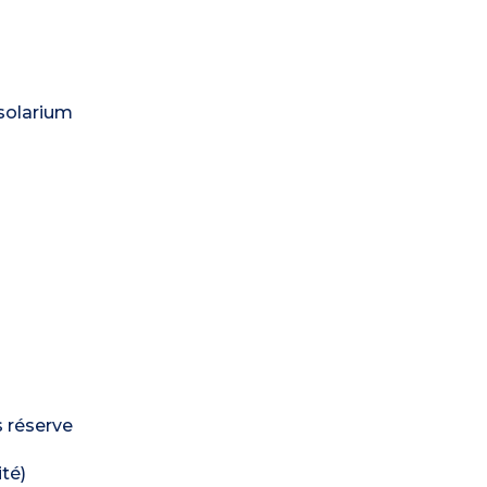
 solarium
s réserve
té)