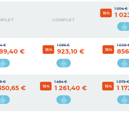
1 204 €
15%
1 02
MPLET
COMPLET
64 €
1 086 €
1 008 
15%
15%
89,40 €
923,10 €
856
89 €
1 484 €
1 379 
15%
15%
 350,65 €
1 261,40 €
1 17