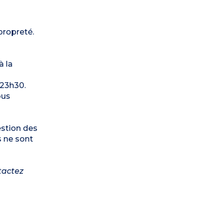
propreté.
à la
 23h30.
ous
estion des
s ne sont
tactez