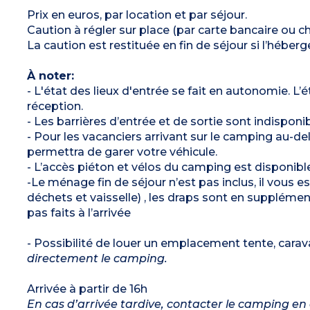
Terrasse semi-couverte avec salon de jardin
Prix en euros, par location et par séjour.
Climatisation
Caution à régler sur place (par carte bancaire ou 
Capacité max. 6 personnes bébé inclus
La caution est restituée en fin de séjour si l’héb
À noter :
Draps et serviettes fournis (les lits ne sont pas
faits à l’arrivée)
À noter:
- L'état des lieux d'entrée se fait en autonomie. L’é
réception.
- Les barrières d’entrée et de sortie sont indisponi
- Pour les vacanciers arrivant sur le camping au-de
permettra de garer votre véhicule.
- L’accès piéton et vélos du camping est disponibl
-Le ménage fin de séjour n’est pas inclus, il vous e
déchets et vaisselle) , les draps sont en suppléme
pas faits à l’arrivée
- Possibilité de louer un emplacement tente, cara
directement le camping.
Arrivée à partir de 16h
En cas d’arrivée tardive, contacter le camping en