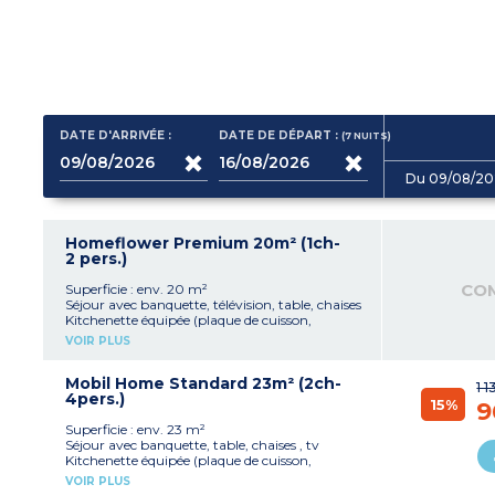
DATE D'ARRIVÉE :
DATE DE DÉPART :
(7
NUITS
)
Du 09/08/20
Homeflower Premium 20m² (1ch-
2 pers.)
CO
Superficie : env. 20 m²
Séjour avec banquette, télévision, table, chaises
Kitchenette équipée (plaque de cuisson,
réfrigérateur/congélateur, micro-ondes, hotte,
VOIR PLUS
cafetière électrique, bouilloire, grille-pain,
vaisselle, lave-vaisselle)
1 chambre avec 1 lit double (160 cm)
Mobil Home Standard 23m² (2ch-
1 
1 salle d’eau avec douche, lavabo
4pers.)
15%
9
WC séparés
Terrasse semi-couverte avec salon de jardin,
Superficie : env. 23 m²
plancha
Séjour avec banquette, table, chaises , tv
Climatisation
Kitchenette équipée (plaque de cuisson,
Capacité max. 2 personnes
réfrigérateur, freezer, hotte aspirante, micro-
VOIR PLUS
ondes, cafetière électrique, vaisselle)