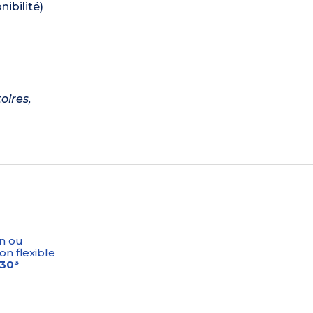
ibilité)
oires,
n ou
on flexible
-30³