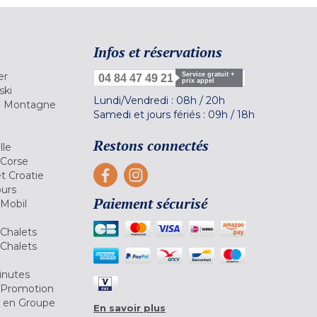
Infos et réservations
er
Service gratuit +
04 84 47 49 21
prix appel
ski
Lundi/Vendredi :
08h
/
20h
la Montagne
Samedi et jours fériés :
09h
/
18h
a
Restons connectés
lle
 Corse
et Croatie
ours
Paiement sécurisé
 Mobil
Chalets
Chalets
inutes
 Promotion
r en Groupe
En savoir plus