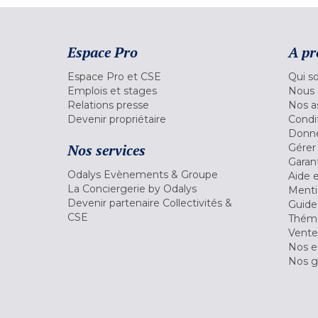
Espace Pro
A pr
Espace Pro et CSE
Qui s
Emplois et stages
Nous 
Relations presse
Nos a
Devenir propriétaire
Condi
Donné
Nos services
Gérer
Garant
Odalys Evènements & Groupe
Aide 
La Conciergerie by Odalys
Menti
Devenir partenaire Collectivités &
Guide
CSE
Théma
Vente
Nos 
Nos g