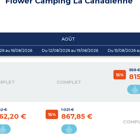
Flower Camping La Canadienne
AOÛT
26 au 16/08/2026
Du 12/08/2026 au 19/08/2026
Du 15/08/2026 a
959 
15%
815
MPLET
COMPLET
132 €
1 021 €
15%
62,20 €
867,85 €
COMP