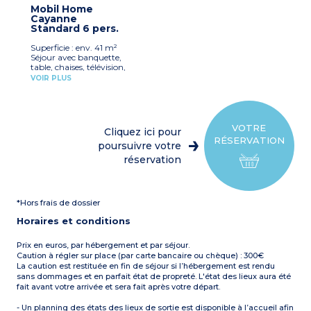
réfrigérateur, micro-ondes,
1 salle d’eau avec douche et
Mobil Home
cafetière électrique, lave-
lavabo
Cayanne
vaisselle, vaisselle)
1 WC séparé
Standard 6 pers.
1 chambre avec un lit
Terrasse semi-couverte
double (160 x 190 cm)
avec salon de jardin et 2
Superficie : env. 41 m²
2 chambres avec 2 lits
transats
Séjour avec banquette,
simples (90 x 190 cm)
Climatisation dans le
table, chaises, télévision,
1 salle d’eau avec douche et
séjour et chauffage dans
ventilateur
lavabo
VOIR PLUS
toutes les pièces
Kitchenette équipée
1 WC séparé
Capacité max. 4
(plaque de cuisson,
Terrasse semi-couverte
personnes, bébé inclus
réfrigérateur/congélateur,
avec salon de jardin et 2
micro-ondes, cafetière
transats
électrique, vaisselle)
Climatisation
VOTRE
Cliquez ici pour
1 chambre avec un lit
Capacité max. 6
RÉSERVATION
double (160 cm)
poursuivre votre
personnes, bébé inclus
1 chambre avec deux lits
réservation
simples jumeaux (80 cm)
À noter :
Draps et
1 chambre avec deux lits
serviettes fournis pour les
superposés (80 cm)
participants inscrits (lits
1 salle d’eau avec douche et
non faits à l’arrivée)
*Hors frais de dossier
lavabo
1 WC séparé
Horaires et conditions
Terrasse couverte et
fermable de 8m² incluse,
avec salon de jardin, deux
Prix en euros, par hébergement et par séjour.
transats
Caution à régler sur place (par carte bancaire ou chèque) : 300€
Capacité max. 6
La caution est restituée en fin de séjour si l’hébergement est rendu
personnes, bébé inclus
sans dommages et en parfait état de propreté. L'état des lieux aura été
fait avant votre arrivée et sera fait après votre départ.
- Un planning des états des lieux de sortie est disponible à l’accueil afin