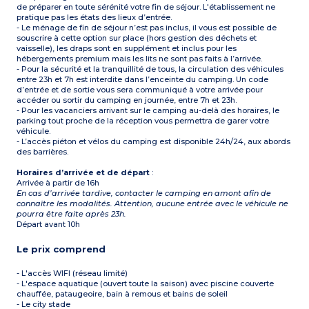
de préparer en toute sérénité votre fin de séjour. L'établissement ne
pratique pas les états des lieux d’entrée.
- Le ménage de fin de séjour n’est pas inclus, il vous est possible de
souscrire à cette option sur place (hors gestion des déchets et
vaisselle), les draps sont en supplément et inclus pour les
hébergements premium mais les lits ne sont pas faits à l’arrivée.
- Pour la sécurité et la tranquillité de tous, la circulation des véhicules
entre 23h et 7h est interdite dans l’enceinte du camping. Un code
d’entrée et de sortie vous sera communiqué à votre arrivée pour
accéder ou sortir du camping en journée, entre 7h et 23h.
- Pour les vacanciers arrivant sur le camping au-delà des horaires, le
parking tout proche de la réception vous permettra de garer votre
véhicule.
- L’accès piéton et vélos du camping est disponible 24h/24, aux abords
des barrières.
Horaires d’arrivée et de départ
:
Arrivée à partir de 16h
En cas d’arrivée tardive, contacter le camping en amont afin de
connaître les modalités. Attention, aucune entrée avec le véhicule ne
pourra être faite après 23h.
Départ avant 10h
Le prix comprend
- L'accès WIFI (réseau limité)
- L'espace aquatique (ouvert toute la saison) avec piscine couverte
chauffée, pataugeoire, bain à remous et bains de soleil
- Le city stade