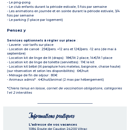
- Le ping-pong
- Le club enfants durant la période estivale, 5 fois par semaine
- Les animations en journée et en soirée durant la période estivale, 3/4
fois par semaine
- Le parking (1 place par logement)
Pensez y
Services optionnels à régler sur place
:
- Laverie : voir tarifs sur place
- Location de canoë : 25€/pers. +12 ans et 12€/pers. -12 ans (de mai à
septembre)
- Location kit de linge de lit (draps) : 18€/lit 2 place, 14€/lit 1 place
- Location kit de linge de toilette (serviettes) : 11€ le kit
- Location kit bébé (lit parapluie hors matelas, baignoire, chaise haute)
(sur réservation et selon les disponibilités) : 6€/nuit
- Ménage de fin de séjour : 80€
- Animaux admis* : 4€/nuit/animal (2 max par hébergement)
*
Chiens tenus en laisse, carnet de vaccination obligatoire, catégories
1 et 2 interdites
Informations pratiques
L'adresse de vos vacances
1084 Route de Caudon
24200
Vitrac