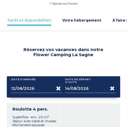
Ajouter aux Favoris
Tarifs et disponibilités
Votre hébergement
À faire
Réservez vos vacances dans notre
Flower Camping La Sagne
DATE D'ARRIVÉE :
DATE DE DÉPART :
(2
NUITS
)
Roulotte 4 pers.
Superficie : env. 20 m²
Séjour avec table et chaises
Kitchenette équipée