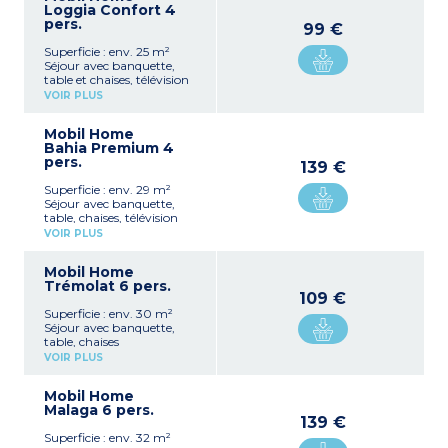
Loggia Confort 4
pers.
99 €
Superficie : env. 25 m²
Séjour avec banquette,
table et chaises, télévision
Kitchenette équipée
VOIR PLUS
(plaque de cuisson 4 feux,
réfrigérateur, micro-ondes,
Mobil Home
cafetière électrique, grille-
Bahia Premium 4
pain, vaisselle)
pers.
1 chambre avec un lit
139 €
double (140 cm)
Superficie : env. 29 m²
1 chambre avec deux lits
Séjour avec banquette,
simples jumeaux (80 cm)
table, chaises, télévision
1 salle d’eau avec douche,
Kitchenette équipée
lavabo
VOIR PLUS
(plaque de cuisson, hotte,
1 WC séparé
réfrigérateur, micro-ondes,
Terrasse couverte avec
Mobil Home
cafetière électrique,
salon de jardin
Trémolat 6 pers.
cafetière à dosettes, grille-
Capacité max. 4
109 €
pain, bouilloire, vaisselle,
personnes
Superficie : env. 30 m²
lave-vaisselle)
Séjour avec banquette,
1 chambre avec un lit
table, chaises
double
Kitchenette équipée
1 chambre avec deux lits
VOIR PLUS
(plaque de cuisson,
simples
réfrigérateur, micro-ondes,
1 salle d’eau avec douche et
Mobil Home
cafetière électrique, grille-
lavabo
Malaga 6 pers.
pain, vaisselle)
1 WC séparé
139 €
1 chambre avec un lit
Terrasse couverte avec
Superficie : env. 32 m²
double (140x190 cm)
salon de jardin et chaises