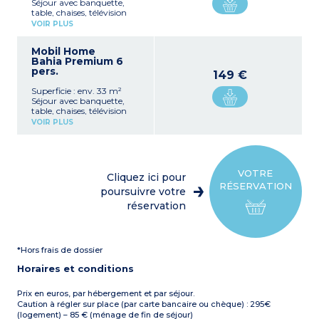
Séjour avec banquette,
2 chambres avec deux lits
lounges
table, chaises, télévision
simples (80x190 cm)
Climatisation
Kitchenette équipée
1 salle d’eau avec douche et
VOIR PLUS
Capacité max. 4
(plaque de cuisson,
lavabo, WC séparé
personnes
réfrigérateur, micro-ondes,
Terrasse semi-couverte
Mobil Home
cafetière électrique, grille-
avec salon de jardin
Bahia Premium 6
pain, bouilloire, vaisselle,
Capacité max. 6
pers.
lave-vaisselle)
personnes
149 €
1 chambre avec un lit
Superficie : env. 33 m²
double (140x190)
Séjour avec banquette,
2 chambres avec deux lits
table, chaises, télévision
simples (80x190)
Kitchenette équipée
1 salle d’eau avec douche et
VOIR PLUS
(plaque de cuisson, hotte,
lavabo, WC séparé
réfrigérateur, micro-ondes,
Terrasse couverte avec
cafetière électrique,
salon de jardin et chaises
cafetière à dosettes, grille-
longues
pain, bouilloire, vaisselle,
Climatisation
VOTRE
Cliquez ici pour
lave-vaisselle)
Capacité max. 6
RÉSERVATION
1 chambre avec un lit
poursuivre votre
personnes
double
réservation
1 chambre avec deux lits
simples
1 salle d’eau avec douche et
lavabo
*Hors frais de dossier
1 WC séparé
Terrasse semi-couverte
Horaires et conditions
avec salon de jardin et
chaises lounges
Climatisation
Prix en euros, par hébergement et par séjour.
Capacité max. 6
Caution à régler sur place (par carte bancaire ou chèque) : 295€
personnes
(logement) – 85 € (ménage de fin de séjour)