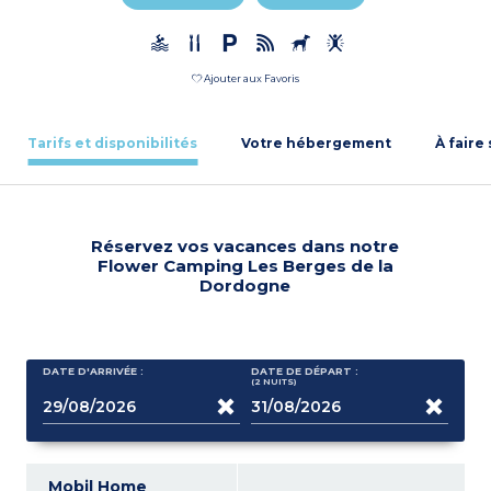
Ajouter aux Favoris
Tarifs et disponibilités
Votre hébergement
À faire
Réservez vos vacances dans notre
Flower Camping Les Berges de la
Dordogne
DATE D'ARRIVÉE :
DATE DE DÉPART :
(2
NUITS
)
Mobil Home