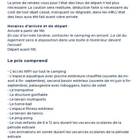
La prise de rendez-vous pour l'état des lieux de départ n'est plus
nécessaire. La caution sera restituée, déduction faite si nécessaire du
coût de tout objet cassé, manquant ou dégradé, dans les 48h.L'état
des lieux aura été fait avant votre arrivée.
Horaires d’arrivée et de départ
:
Arrivée à partir de 16h
En cas d’arrivée tardive, contacter le camping en amont. La clé du
logement sera à disposition dans une boîte à l'extérieur devant
l'accueil
Départ avant 10h
Le prix comprend
- L'accès WIFI sur tout le camping
- L'espace aquatique avec piscine extérieure chauffée (ouverte de mi-
avril à fin- septembre), second bassin extérieur (ouverte de mi-juin à fin-
septembre), pataugeoire avec toboggans, bains de soleil
- Le trampoline
- La structure gonflable
- Le terrain multisports
- Le home-ball
- L’espace fitness extérieur
- Le terrain de tennis
- Le ping-pong
- Le club enfants de 6 à 12 ans durant les vacances scolaires de la
période estivale
- Les animations en soirée durant les vacances scolaires de la période
estivale