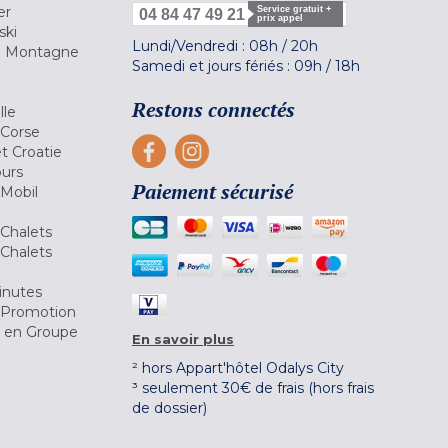
er
Service gratuit +
04 84 47 49 21
prix appel
ski
Lundi/Vendredi :
08h
/
20h
la Montagne
Samedi et jours fériés :
09h
/
18h
a
Restons connectés
lle
 Corse
et Croatie
ours
Paiement sécurisé
 Mobil
Chalets
Chalets
inutes
 Promotion
r en Groupe
En savoir plus
² hors Appart'hôtel Odalys City
³ seulement 30€ de frais (hors frais
de dossier)