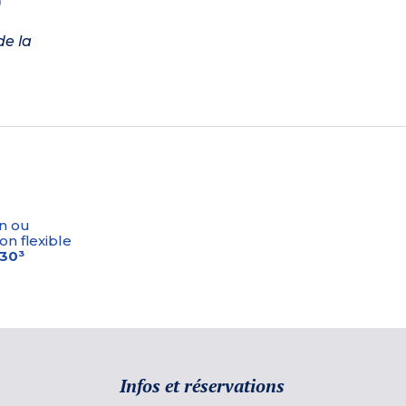
)
de la
n ou
on flexible
-30³
Infos et réservations