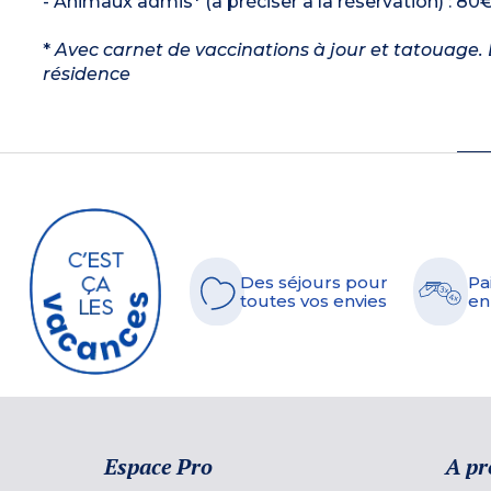
- Animaux admis* (à préciser à la réservation) : 80€
*
Avec carnet de vaccinations à jour et tatouage. L
résidence
Des séjours pour
Pa
toutes vos envies
en
Espace Pro
A pr