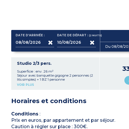
DATE D'ARRIVÉE :
DATE DE DÉPART :
(2
NUITS
)
Du 08/08/20
Studio 2/3 pers.
3
Superficie : env. 26 m²
Séjour avec banquette gigogne 2 personnes (2
lits simples) + 1 BZ 1 personne
Kitchenette équipée (plaque vitrocéramique,
VOIR PLUS
réfrigérateur, micro-ondes-grill, lave-vaisselle)
Salle de bains (baignoire) avec WC
Horaires et conditions
Conditions
:
Prix en euros, par appartement et par séjour.
Caution à régler sur place : 300€.