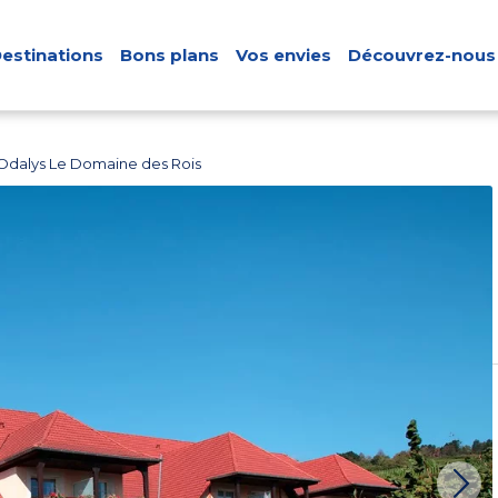
estinations
Bons plans
Vos envies
Découvrez-nous
Odalys Le Domaine des Rois