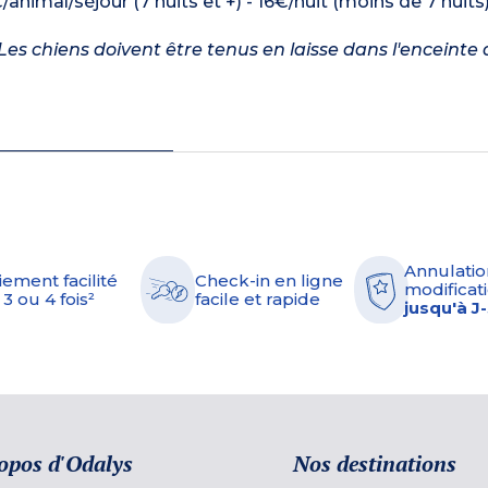
/animal/séjour (7 nuits et +) - 16€/nuit (moins de 7 nuits
es chiens doivent être tenus en laisse dans l'enceinte 
Annulatio
iement facilité
Check-in en ligne
modificati
 3 ou 4 fois²
facile et rapide
jusqu'à J
opos d'Odalys
Nos destinations