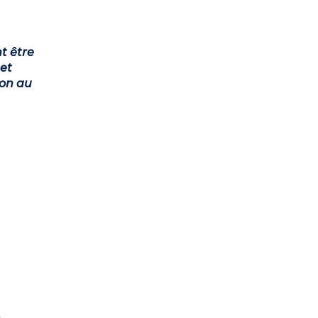
t être
et
ion au