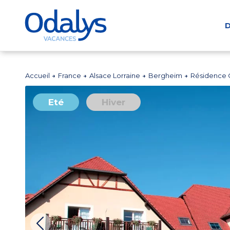
D
Accueil
France
Alsace Lorraine
Bergheim
Résidence 
Eté
Hiver