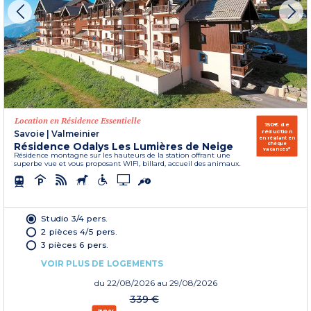
Location en Résidence Essentielle
150€ de
réduction
Savoie
|
Valmeinier
en réglant en
Résidence Odalys Les Lumières de Neige
chèque
vacances*
Résidence montagne sur les hauteurs de la station offrant une
superbe vue et vous proposant WIFI, billard, accueil des animaux.
Studio 3/4 pers.
2 pièces 4/5 pers.
3 pièces 6 pers.
VOIR PLUS DE LOGEMENTS
du
22/08/2026
au 29/08/2026
339 €