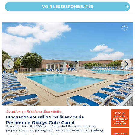
VOIR LES DISPONIBILITÉS
Location en Résidence Essentielle
150€ de
réduction
Languedoc Roussillon
|
Sallèles d'Aude
en réglant en
Résidence Odalys Côté Canal
chèque
vacances*
Située au Somail, à 200 m du Canal du Midi, votre résidence
propose 2 piscines, pataugeoire, sauna, hammam, clim, parking.
Bon plan