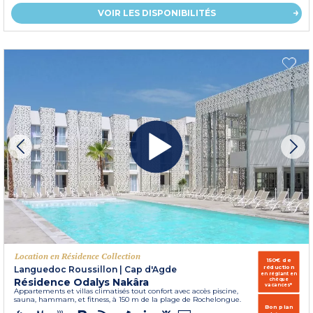
VOIR LES DISPONIBILITÉS
Location en Résidence Collection
150€ de
réduction
Languedoc Roussillon
|
Cap d'Agde
en réglant en
Résidence Odalys Nakâra
chèque
vacances*
Appartements et villas climatisés tout confort avec accès piscine,
sauna, hammam, et fitness, à 150 m de la plage de Rochelongue.
Bon plan