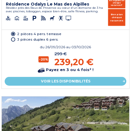
en réglant en
Résidence Odalys Le Mas des Alpilles
chèque
vacances*
Résidez près des Baux de Provence au cœur d'un domaine de 3 ha
avec piscines, toboggan, espace bien-être, salle fitness, parking.
Bon plan
chèque
vacances
2 pièces 4 pers. terrasse
3 pièces duplex 6 pers.
du
26/09/2026
au 03/10/2026
299 €
239,20 €
-20%
Payez en 3 ou 4 fois² !
VOIR LES DISPONIBILITÉS