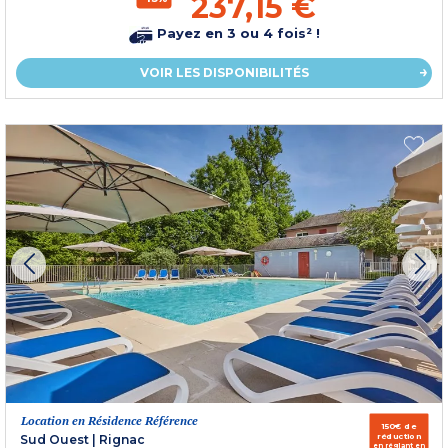
237,15 €
Payez en 3 ou 4 fois² !
VOIR LES DISPONIBILITÉS
Location en Résidence Référence
150€ de
réduction
Sud Ouest
|
Rignac
en réglant en