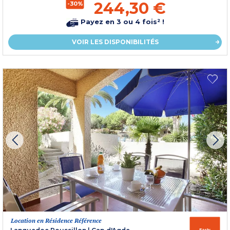
244,30 €
-30%
Payez en 3 ou 4 fois² !
VOIR LES DISPONIBILITÉS
Location en Résidence Référence
Early