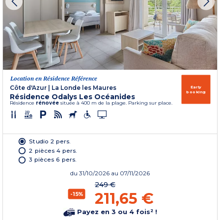
Location en Résidence Référence
Côte d'Azur
|
La Londe les Maures
Early
booking
Résidence Odalys Les Océanides
Résidence
rénovée
située à 400 m de la plage. Parking sur place.
Studio 2 pers.
2 pièces 4 pers.
3 pièces 6 pers.
du
31/10/2026
au 07/11/2026
249 €
211,65 €
-15%
Payez en 3 ou 4 fois² !