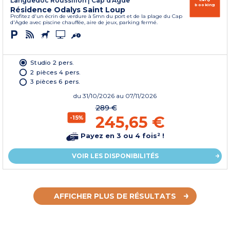
Languedoc Roussillon
|
Cap d'Agde
booking
Résidence Odalys Saint Loup
Profitez d'un écrin de verdure à 5mn du port et de la plage du Cap
d'Agde avec piscine chauffée, aire de jeux, parking fermé.
Studio 2 pers.
2 pièces 4 pers.
3 pièces 6 pers.
du
31/10/2026
au 07/11/2026
289 €
245,65 €
-15%
Payez en 3 ou 4 fois² !
VOIR LES DISPONIBILITÉS
AFFICHER PLUS DE RÉSULTATS