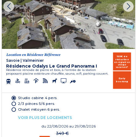
Location en Résidence Référence
150€ de
réduction
Savoie
|
Valmeinier
en réglant en
Résidence Odalys Le Grand Panorama I
chèque
vacances*
Résidence rénovée de pierre et bois, à l'entrée de la station
proposant piscine extérieure chauffée, sauna, wifi, parking couvert.
Early
booking
Studio cabine 4 pers.
2/3 pièces 5/6 pers.
Chalet mitoyen 6 pers.
VOIR PLUS DE LOGEMENTS
du
22/08/2026
au 29/08/2026
349 €