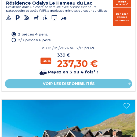
Résidence Odalys Le Hameau du Lac
chèque
vacances*
Résidence dans un cadre de verdure avec piscine extérieure,
pataugeoire et accès WIFI, à quelques minutes du cœur du village.
Bon plan
chèque
vacances
2 pièces 4 pers.
2/3 pièces 6 pers.
du
05/09/2026
au 12/09/2026
339 €
237,30 €
-30%
Payez en 3 ou 4 fois² !
VOIR LES DISPONIBILITÉS