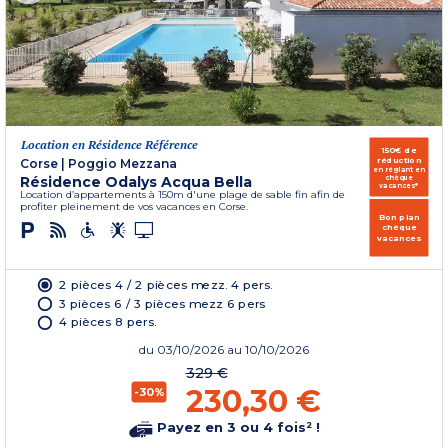
Location en Résidence Référence
150€ de
réduction
Corse
|
Poggio Mezzana
en réglant en
Résidence Odalys Acqua Bella
chèque
vacances*
Location d’appartements à 150m d'une plage de sable fin afin de
profiter pleinement de vos vacances en Corse.
Bon plan
chèque
vacances
2 pièces 4 / 2 pièces mezz. 4 pers.
3 pièces 6 / 3 pièces mezz 6 pers
4 pièces 8 pers.
du
03/10/2026
au 10/10/2026
329 €
230,30 €
-30%
Payez en 3 ou 4 fois² !