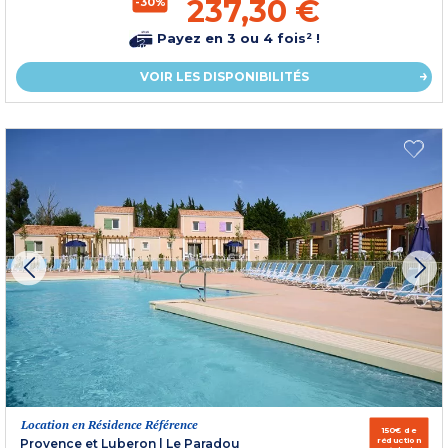
237,30 €
-30%
Payez en 3 ou 4 fois² !
VOIR LES DISPONIBILITÉS
Location en Résidence Référence
150€ de
réduction
Provence et Luberon
|
Le Paradou